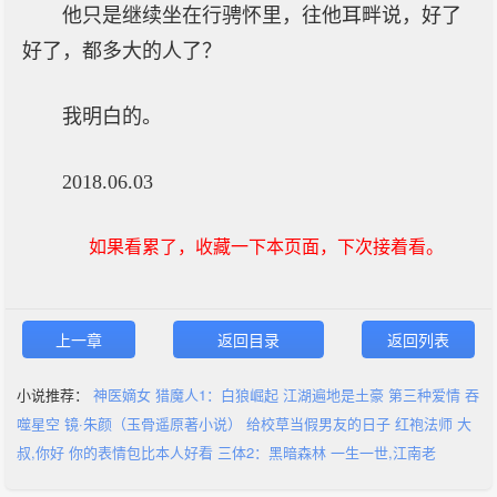
他只是继续坐在行骋怀里，往他耳畔说，好了
好了，都多大的人了？
我明白的。
2018.06.03
如果看累了，收藏一下本页面，下次接着看。
上一章
返回目录
返回列表
小说推荐：
神医嫡女
猎魔人1：白狼崛起
江湖遍地是土豪
第三种爱情
吞
噬星空
镜·朱颜（玉骨遥原著小说）
给校草当假男友的日子
红袍法师
大
叔,你好
你的表情包比本人好看
三体2：黑暗森林
一生一世,江南老