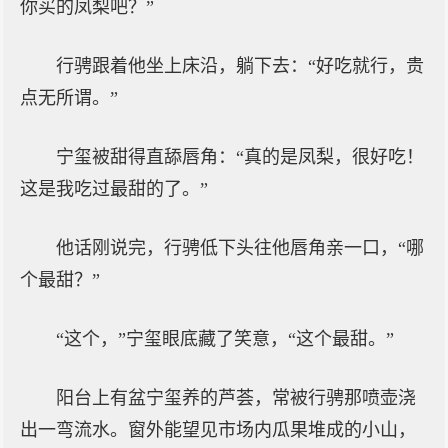
你买的凤梨吧？”
行骋跟着他坐上床沿，躺下去：“好吃就行，贵
点无所谓。”
宁玺被甜得直舔唇角：“真的是凤梨，很好吃！
这是我吃过最甜的了。”
他话刚说完，行骋低下头往他唇角亲一口，“哪
个最甜？”
“这个，”宁玺眼底藏了笑意，“这个最甜。”
阳台上有盆宁玺养的芦荟，常被行骋那喷壶浇
出一弯流水。窗外能望见市场内瓜果堆成的小山，