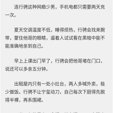
连行骋这种网瘾少男，手机电都只需要两天充
一次。
夏天空调温度不低，睡得烦热，行骋会找来腕
带，蒙住他哥的眼睛，逼着人试试看在黑暗中能不
能准确地亲到自己。
早上上课出门早了，行骋会把他哥堵在门口，
说还可以多亲五分钟。
出租屋内只有一处小灶台，两人多喊外卖，极
少做饭。行骋不让宁玺动刀，自己每次下厨得先脱
得半裸，再系围裙。