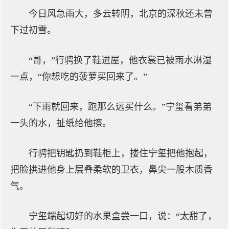
今日风急雨大，多云转阴，北京的深秋还未曾
下过初雪。
“哥，”行骋换了鞋进屋，他衣裳已被雨水淋湿
一点，“你想吃的菠萝买回来了。”
“下雨就回来，跑那么远买什么。”宁玺看弟弟
一头的水，扯纸给他擦。
行骋把钥匙扔到鞋柜上，搂住宁玺把他抱起，
把脸拱进他身上层叠柔软的卫衣，鼻尖一股木质香
气。
宁玺端起切好的水果盒尝一口，说：“太甜了，