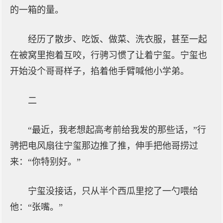
的一箱的量。
经历了散步、吃饭、做菜、洗衣服，甚至一起
在被窝里抱着互咬，行骋习惯了让着宁玺。宁玺也
开始没个哥哥样子，掐着他手臂喊他小学弟。
二
“最近，我老想起高考前给我发的那些话，”行
骋把电风扇往宁玺那边推了推，伸手把他哥捞过
来：“你特别好。”
宁玺没接话，只从半个西瓜里挖了一勺喂给
他：“张嘴。”