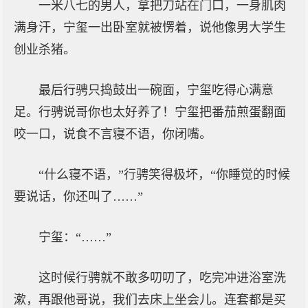
一米八七的男人，拿把刀站在门口，一身肌肉
满身汗，宁玺一出卧室就被愣着，说他像男大学生
创业杀猪。
最后行骋只捣鼓出一碗面，宁玺吃得心满意
足。行骋说哥你也太好养了！宁玺把番茄煎蛋翻面
咬一口，说食不言寝不语，你闭嘴。
“什么寝不语，”行骋笑得极坏，“你睡觉的时候
要说话，你还叫了……”
宁玺：“……”
这时候行骋就不敢多叨叨了，吃完冲进浴室洗
漱，再跟他哥说，我们去床上坐会儿。连套都是买