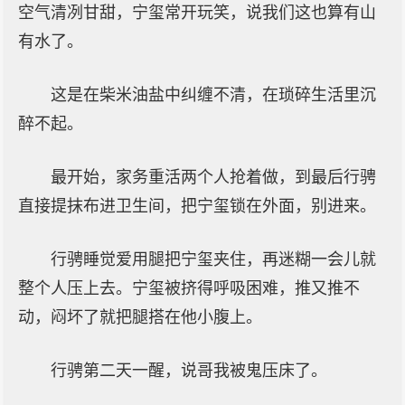
空气清冽甘甜，宁玺常开玩笑，说我们这也算有山
有水了。
这是在柴米油盐中纠缠不清，在琐碎生活里沉
醉不起。
最开始，家务重活两个人抢着做，到最后行骋
直接提抹布进卫生间，把宁玺锁在外面，别进来。
行骋睡觉爱用腿把宁玺夹住，再迷糊一会儿就
整个人压上去。宁玺被挤得呼吸困难，推又推不
动，闷坏了就把腿搭在他小腹上。
行骋第二天一醒，说哥我被鬼压床了。