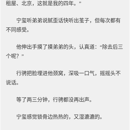
租屋、北京，这就是我的四年。”
宁玺听弟弟说腻歪话快听出茧子，但每次都有
不同感受。
他伸出手摸了摸弟弟的头，认真道：“除去后三
个呢？”
行骋把脸埋进他颈窝，深吸一口气，摇摇头不
说话。
等了两三分钟，行骋都没再出声。
宁玺感觉锁骨边热热的，又湿漉漉的。