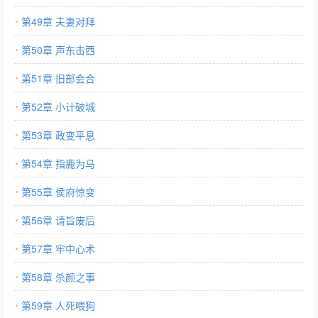
第49章 夫妻对拜
第50章 声东击西
第51章 旧部会合
第52章 小计破城
第53章 政变平息
第54章 指鹿为马
第55章 侯府惊变
第56章 请旨废后
第57章 牢中心术
第58章 杀颜之事
第59章 人死喂狗