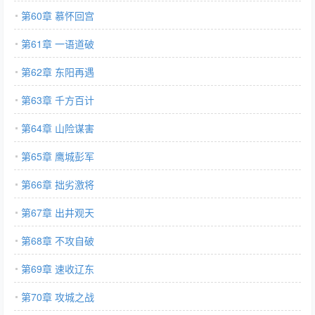
第60章 慕怀回宫
第61章 一语道破
第62章 东阳再遇
第63章 千方百计
第64章 山险谋害
第65章 鹰城彭军
第66章 拙劣激将
第67章 出井观天
第68章 不攻自破
第69章 速收辽东
第70章 攻城之战