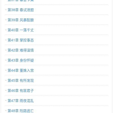
第38章 春试泄题
第39章 风暴酝酿
第40章 一落千丈
第41章 掌控事态
第42章 难得温情
第43章 身份怀疑
第44章 董姝入宫
第45章 有所发现
第46章 有匪君子
第47章 雨夜混乱
第48章 险路逃亡