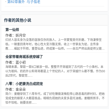
第82章番外 ·与子偕老
作者的其他小说
第一仙师
作者：妖月空
烂好人容玄身为没落的容族仅存的族人，上一世蒙冤受尽折磨，下场凄惨至
极。一朝重回青年时，他心性大变冷酷无情，收上一世挚友为徒，言传身
教……崛起于阡陌，重登仙途，终成第一仙师。——自古严师出高徒师父做人
潇洒，护短，闲不住每当烂好人徒弟死不悔改，甩手就是几鞭子……叶天阳:师
全家带着商城系统穿越了
父怎么教训我都可以，不要累着自己！
作者：蓝小初
海啸来袭，黎歆一家6口被浪一拍，整整齐齐穿越到了古代的一个小渔村。本
以为爸妈、奶奶外公和哥哥都是上个世纪的人，对于穿越什么都不懂，作为00
后Z世代，黎歆觉...…
八零：小肥妻洗白成团宠
作者：金朵朵
简介：姜糖穿到了八零年代，成了好吃懒做泼辣彪悍心肠恶毒的胖村妇，把她
宠成宝的娘家人大都是极品，暗暗仇视她的夫家多是托油瓶。姜糖挥挥手，不
怕不怕啦，她要改邪...…