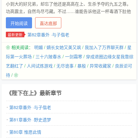
小到大的好兄弟，却忘了他还是高高在上、生杀予夺的九五之尊。
功高震主，自然鸟尽弓藏。不过……谁能告诉他这一杯毒酒下肚他
不但没死，睁眼醒过来，还变成了那个刚刚被他逼着签下求和书的
开始阅读
直达底部
南越傀儡皇帝的男后是个什么鬼？！近几日，方明珏觉得他那个脑
残的皇后好像发生了什么不为人知的变化。本来对那叛国将军殷勤
第82章番外 ·与子偕老
最新更新
得厉害，却一转眼，就对他动手动脚，袭胸摸屁股，真是刁民！
❀ 相关阅读：
明媚
/
嫡长女她又美又飒
/
我加入了万界聊天群
/
星
际第一火葬场
/
三十六陂春水
/
一剑霜寒
/
穿成退圈边缘女星我靠综
艺翻红了
/
人间试炼游戏
/
无尽诡事
/
暴殷
/
异常收藏家
/
良辰讵可
待
/ ❀
《陛下在上》最新章节
第82章番外 ·与子偕老
第81章番外 ·野史遗梦
第80章 惟愿此情