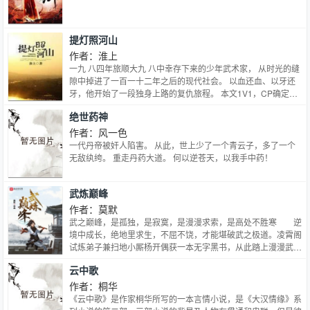
提灯照河山
作者：淮上
一九 八四年旅顺大九 八中幸存下来的少年武术家， 从时光的缝
隙中掉进了一百一十二年之后的现代社会。 以血还血、以牙还
牙，他开始了一段独身上路的复仇旅程。 本文1V1，CP确定，
基本不虐，HE~ 副CP为老龙玄鳞&龙纪威，前情请见《提灯看
绝世药神
刺刀》。 内容标签：虐恋情深 报仇雪恨 穿越时空 强强 主角：
黑泽川，叶真 配角：玄鳞，龙纪威 ┃ 其它：HE
作者：风一色
一代丹帝被奸人陷害。 从此，世上少了一个青云子，多了一个
无敌纨绔。 重走丹药大道。 何以逆苍天，以我手中药！
武炼巅峰
作者：莫默
武之巅峰，是孤独，是寂寞，是漫漫求索，是高处不胜寒 逆
境中成长，绝地里求生，不屈不饶，才能堪破武之极道。凌霄阁
试炼弟子兼扫地小厮杨开偶获一本无字黑书，从此踏上漫漫武
道。
云中歌
作者：桐华
《云中歌》是作家桐华所写的一本言情小说，是《大汉情缘》系