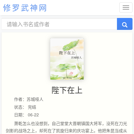
修罗武神网
陛下在上
作者：苏城哑人
状态： 完结
日期： 06-22
萧乾怎么也没想到，自己堂堂大晋朝镇国大将军，没死在刀光
剑影的战场之上，却死在了凯旋归来的庆功宴上。他把朱昆当成从