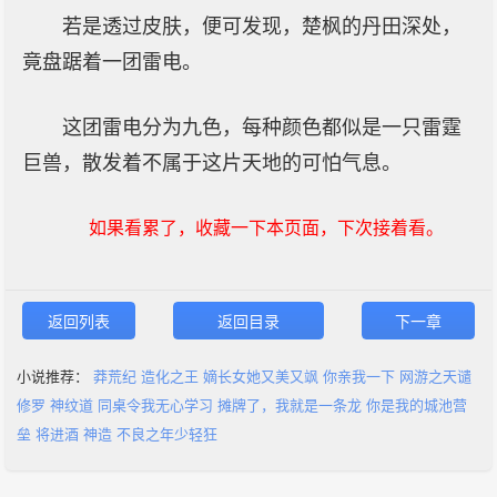
若是透过皮肤，便可发现，楚枫的丹田深处，
竟盘踞着一团雷电。
这团雷电分为九色，每种颜色都似是一只雷霆
巨兽，散发着不属于这片天地的可怕气息。
如果看累了，收藏一下本页面，下次接着看。
返回列表
返回目录
下一章
小说推荐：
莽荒纪
造化之王
嫡长女她又美又飒
你亲我一下
网游之天谴
修罗
神纹道
同桌令我无心学习
摊牌了，我就是一条龙
你是我的城池营
垒
将进酒
神造
不良之年少轻狂