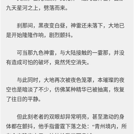
九天星河之上，劈落而来。
刹那间，黑夜变白昼，神雷还未落下，大地已
是开始隆隆作响，剧烈颤抖。
可当那九色神雷，与大陆接触的一霎那，并没
有造成可怕的破坏，竟然凭空消失。
与此同时，大地再次被夜色笼罩，本璀璨的夜
空也是暗淡了不少，仿佛某种精华已被抽离，恢复
了往日的平静。
但此刻老者的双眼却异常明亮，甚至激动的身
体都在颤抖，他手指雷霆下落之处：“青州境内，所