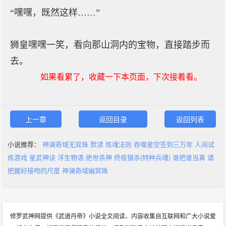
“嘿嘿，既然这样……”
狮皇嘿嘿一笑，看向那山洞内的宝物，直接踏步而
去。
如果看累了，收藏一下本页面，下次接着看。
上一章
返回目录
返回列表
小说推荐：
神澜奇域无双珠
默读
炼魂法则
吞噬星空签到三万年
人间试
炼游戏
星武神诀
浮生物语
绝世杀神
终极猎杀(特种兵魂)
谁把谁当真
请
把握好接吻的尺度
神澜奇域幽冥珠
修罗武神网提供《武道丹帝》小说全文阅读、内容收集自互联网和广大小说爱