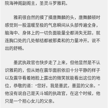
院海神阁副阁主，圣灵斗罗雅莉。
雅莉很自然的摸了摸唐舞麟的头，唐舞麟顿时
感觉到一股温暖至极的气息瞬间从头部传遍全身，
脑海中、身体上的一切负面能量全都消失无踪，就
连胸口处的几处郁结都被那柔和的力量冲开。说不
出的舒畅。
墨武执政官也快步走了上来，但他显然是不认
识雅莉的，但从她在震华面前依旧十分平静的样子
以及震华看着她脸上露出的微笑就能看出这位的地
位，恭敬的道：“您好。我是墨武，墨蓝的父亲。”
他没有说自己是天斗城的执政官，在这个时候，他
只是一个担心女儿的父亲。