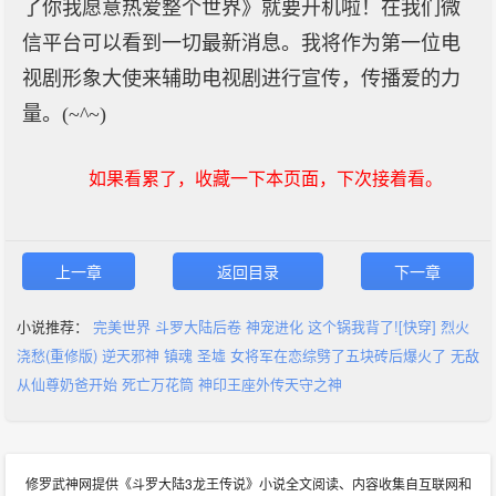
了你我愿意热爱整个世界》就要开机啦！在我们微
信平台可以看到一切最新消息。我将作为第一位电
视剧形象大使来辅助电视剧进行宣传，传播爱的力
量。(~^~)
如果看累了，收藏一下本页面，下次接着看。
上一章
返回目录
下一章
小说推荐：
完美世界
斗罗大陆后卷
神宠进化
这个锅我背了![快穿]
烈火
浇愁(重修版)
逆天邪神
镇魂
圣墟
女将军在恋综劈了五块砖后爆火了
无敌
从仙尊奶爸开始
死亡万花筒
神印王座外传天守之神
修罗武神网提供《斗罗大陆3龙王传说》小说全文阅读、内容收集自互联网和