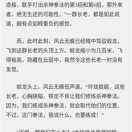
造极，联手打出杀神拳法的第3招和第6招，那外来
者，绝无生还的可能性。”一群长老，都是如此说
道，颇有点如释重负的感觉。
而，此时此刻，风云无痕已经暗中驾驭蛟龙，
飞到这群长老的头顶上方。蛟龙缩小为几百米，飞
得极高，隐藏在云层中，竟然令这些长老一时没有
发觉。
蛟龙头上。风云无痕低声道。“玲珑姐姐，这些
长老，心胸狭隘，铁定不肯让我们修炼杀神拳法。
因为，我们练成杀神拳法，就会取代他们的位置。
不过，这门拳法，我说什么，也要练成！”