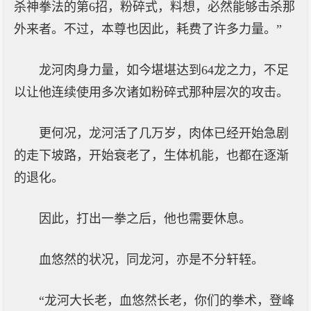
杀神拳法的第6招，粉碎式，料想，必然能够击杀那
外来者。不过，本尊也因此，耗费了许多力量。”
龙河肉身力量，如今堪堪达到64龙之力，不足
以让他连续使用多次诸如粉碎式那种层次的攻击。
更何况，龙河活了几万岁，肉体已经开始急剧
的走下坡路，开始衰老了，生体机能，也都在逐渐
的退化。
因此，打出一拳之后，他也需要休息。
血悠然的状况，同龙河，亦是不分轩轾。
“龙河大长老，血悠然长老，你们的拳术，登峰