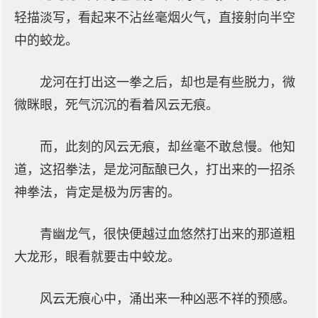
轻描淡写，看起来不沾丝毫烟火气，直接射向半空
中的蛟龙。
龙河在打出这一拳之后，却也是有些脱力，微
微眯眼，死气沉沉的看着风云无痕。
而，此刻的风云无痕，却丝毫不敢怠慢。他知
道，这招拳法，是龙河酝酿已久，打出来的一招杀
神拳法，肯定是极为厉害的。
青幽龙气，很快便越过血悠然打出来的那道粗
大龙形，眼看就要击中蛟龙。
风云无痕心中，涌出来一种凶恶不祥的预感。