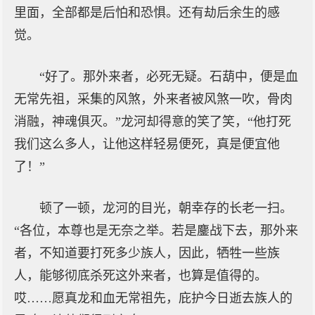
里面，全部都是后怕和恐惧。还有劫后余生的感
觉。
“好了。那外来者，必死无疑。石葫中，便是血
无常先祖，采集的风煞，外来者被风煞一吹，骨肉
消融，神魂俱灭。”龙河却得意的笑了笑，“他打死
我们这么多人，让他这样轻易便死，真是便宜他
了！”
顿了一顿，龙河的目光，朝幸存的长老一扫。
“各位，本尊也是无奈之举。若是鏖战下去，那外来
者，不知道要打死多少族人，因此，牺牲一些族
人，能够彻底杀死这外来者，也算是值得的。
哎……愿真龙和血无常祖先，庇护今日逝去族人的