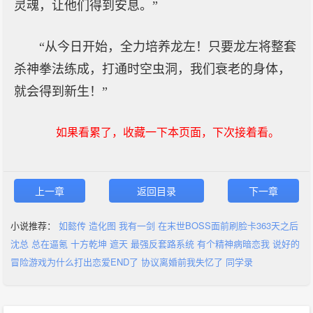
灵魂，让他们得到安息。”
“从今日开始，全力培养龙左！只要龙左将整套
杀神拳法练成，打通时空虫洞，我们衰老的身体，
就会得到新生！”
如果看累了，收藏一下本页面，下次接着看。
上一章
返回目录
下一章
小说推荐：
如懿传
造化图
我有一剑
在末世BOSS面前刷脸卡363天之后
沈总 总在逼氪
十方乾坤
遮天
最强反套路系统
有个精神病暗恋我
说好的
冒险游戏为什么打出恋爱END了
协议离婚前我失忆了
同学录