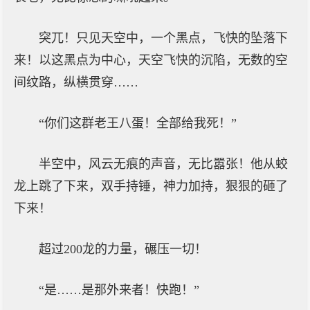
突兀！只见天空中，一个黑点，飞快的坠落下
来！以这黑点为中心，天空飞快的沉陷，无数的空
间纹路，纵横贯穿……
“你们这群老王八蛋！全部给我死！”
半空中，风云无痕的声音，无比嚣张！他从蛟
龙上跳了下来，双手持锤，神力加持，狠狠的砸了
下来！
超过200龙的力量，碾压一切！
“是……是那外来者！快跑！”