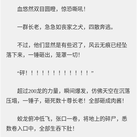
血悠然双目圆瞪，惊恐嘶吼！
一群长老，急急如丧家之犬，四散奔逃。
不过，他们显然是有些迟了，风云无痕已经坠
落下来，一锤砸出，笼罩一切！
“砰！！！！！！！！！！！！”
超过200龙的力量，瞬间爆发，仿佛天空在沉落
压塌，一锤子，砸死数十尊长老！全部砸成肉酱！
蛟龙俯冲低飞，张口一卷，将地上的碎尸，悉
数卷入口中，全部生吞下肚！