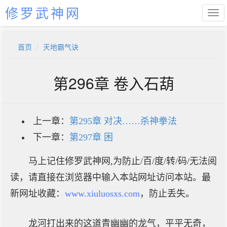
修罗武神网
首页
天地霸气诀
第296章 卷入石葫
上一章：
第295章 对决……杀神拳法
下一章：
第297章 困
马上记住修罗武神网,为防止/百/度/转/码/无法阅
读，请直接在浏览器中输入本站网址访问本站。最
新网址收藏：
www.xiuluosxs.com
，防止丢失。
龙河打出来的这道青幽幽的龙气，平平无奇，