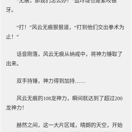
“无痕，那我们怎么办？”血玲珑也是紧咬银
牙。
“打！”风云无痕狠狠道，“打到他们交出拳术为
止！”
话音刚落，风云无痕从纳戒中，将神力锤取了
出来。
双手持锤，神力得到加持……
风云无痕的108龙神力，瞬间就达到了超过200
龙神力！
赫然之间，这一大片区域，晴朗的天空，开始