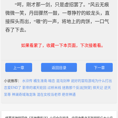
“呵，刚才那一剑，只是虚招罢了。”风云无痕
微微一笑，丹田骤然一鼓，一尊狰狞的蛟龙头，直
接探头而出，“嗷”的一声，将地上的肉饼，一口气
吞了下去。
如果看累了，收藏一下本页面，下次接着看。
上一章
返回目录
下一章
小说推荐：
水浒传
橘生淮南·暗恋
混沌剑神
说好的冒险游戏为什么打出
恋爱END了
影帝的诸天轮回
过桥米线
拯救那个反派[快穿]
择天记
逆天
至尊
神澜奇域海龙珠
混在女校当老师
绝世神通
修罗武神网提供《天地霸气诀》小说全文阅读、内容收集自互联网和广大小说