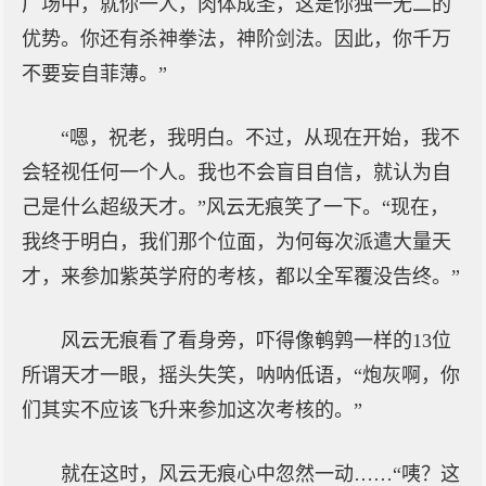
广场中，就你一人，肉体成圣，这是你独一无二的
优势。你还有杀神拳法，神阶剑法。因此，你千万
不要妄自菲薄。”
“嗯，祝老，我明白。不过，从现在开始，我不
会轻视任何一个人。我也不会盲目自信，就认为自
己是什么超级天才。”风云无痕笑了一下。“现在，
我终于明白，我们那个位面，为何每次派遣大量天
才，来参加紫英学府的考核，都以全军覆没告终。”
风云无痕看了看身旁，吓得像鹌鹑一样的13位
所谓天才一眼，摇头失笑，呐呐低语，“炮灰啊，你
们其实不应该飞升来参加这次考核的。”
就在这时，风云无痕心中忽然一动……“咦？这