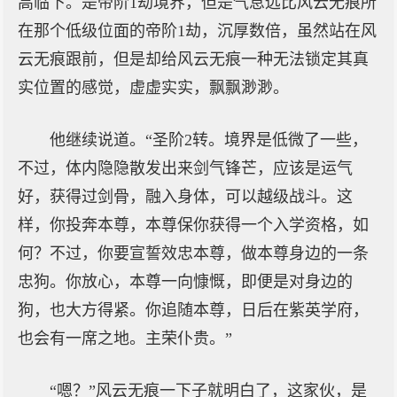
高临下。是帝阶1劫境界，但是气息远比风云无痕所
在那个低级位面的帝阶1劫，沉厚数倍，虽然站在风
云无痕跟前，但是却给风云无痕一种无法锁定其真
实位置的感觉，虚虚实实，飘飘渺渺。
他继续说道。“圣阶2转。境界是低微了一些，
不过，体内隐隐散发出来剑气锋芒，应该是运气
好，获得过剑骨，融入身体，可以越级战斗。这
样，你投奔本尊，本尊保你获得一个入学资格，如
何？不过，你要宣誓效忠本尊，做本尊身边的一条
忠狗。你放心，本尊一向慷慨，即便是对身边的
狗，也大方得紧。你追随本尊，日后在紫英学府，
也会有一席之地。主荣仆贵。”
“嗯？”风云无痕一下子就明白了，这家伙，是