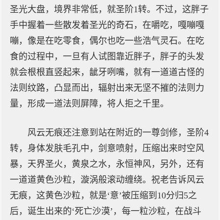
圣光大盘，境界非常低，就圣阶1转。不过，这胖子
手中握着一些散发着圣光的奇石，在嚼吃，嘎嘣嘎
嘣，像是在吃零食，偶尔也吃一些浩气灵石。在吃
食的过程中，一旦有人试图靠近胖子，胖子的头发
就会根根直竖起来，龇牙咧嘴，就有一道道古怪的
法则纹路，凸显而出，辐射出来无坚不摧的法则力
量，形成一道法则屏障，将人拒之千里。
风云无痕还注意到站在附近的一尊剑修，圣阶4
转，身体发肤毛孔中，剑意喷射，压缩出来时空风
暴，天界圣火，黄泉之水，永恒神风，另外，还有
一道道黄色沙粒，漩涡般滚动缠绕。祝老告诉风云
无痕，这黄色沙粒，就是‘意’被压缩到10分归5之
后，诞生出来的‘死亡沙漠’，每一粒沙粒，在战斗