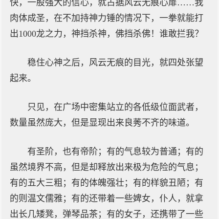
快，一股强大的信心，就占据风云无痕心扉……我
肉体成圣，在不加持神力锤的情况下，一拳就能打
出1000龙之力，神挡杀神，佛挡杀佛！谁敢拦我？
稳住心神之后，风云无痕的目光，就四处张望
起来。
只见，在广场中密集站立的各低级位面武者，
数量虽然庞大，但是显现出来良莠不齐的味道。
有圣阶，也有帝阶；有的气息较为普通；有的
虽然境界不高，但是却释放出来极为危险的气息；
有的五大三粗；有的体魄强壮；有的样貌丑陋；有
的则温文儒雅；有的还带着一些婢女，仆人，就拿
出长几矮凳，弹琴品茶；有的女子，还携带了一些