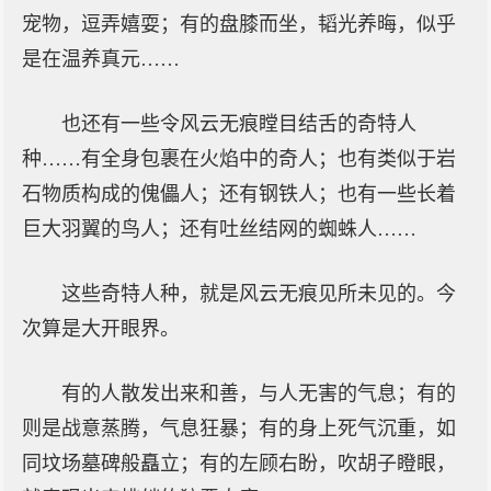
宠物，逗弄嬉耍；有的盘膝而坐，韬光养晦，似乎
是在温养真元……
也还有一些令风云无痕瞠目结舌的奇特人
种……有全身包裹在火焰中的奇人；也有类似于岩
石物质构成的傀儡人；还有钢铁人；也有一些长着
巨大羽翼的鸟人；还有吐丝结网的蜘蛛人……
这些奇特人种，就是风云无痕见所未见的。今
次算是大开眼界。
有的人散发出来和善，与人无害的气息；有的
则是战意蒸腾，气息狂暴；有的身上死气沉重，如
同坟场墓碑般矗立；有的左顾右盼，吹胡子瞪眼，