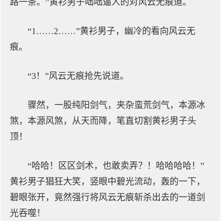
路一条。”黄衫男子咄咄逼人的对风云无痕道。
“1……2……”黄衫男子，幽冷的看向风云无
痕。
“3！”风云无痕抢先说道。
骤然，一股纯阳剑气，夹杂蛮荒剑气，本源冰
煞，本源风煞，从天而降，笔直切割黄衫男子头
顶！
“哈哈！区区剑术，也敢卖弄？！哈哈哈哈！”
黄衫男子猖狂大笑，竖眼中碧光流动，轰的一下，
碧眼张开，竟然强行将风云无痕斩杀出去的一道剑
光吞噬！