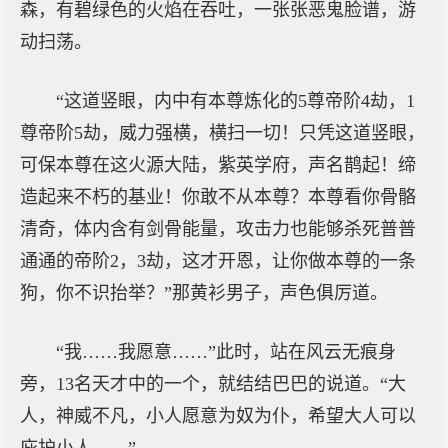
森，有碧绿色的火焰在吞吐，一张张恶鬼脸谱，游
动扫荡。
“这道竖眼，内中有本尊炼化的5尊帝阶4劫，1
尊帝阶5劫，威力强横，横扫一切！只凭这道竖眼，
可保本尊在这火源大陆，紫英学府，声名鹊起！缔
造起来不朽的基业！你敢不从本尊？本尊看你骨骼
清奇，体内含有剑骨能量，攻击力也能够杀死普普
通通的帝阶2，3劫，这才开恩，让你做本尊的一条
狗，你不识抬举？”那黄衫男子，声色俱厉道。
“我……我愿意……”此时，站在风云无痕身
旁，13名天才中的一个，就结结巴巴的说道。“大
人，神威不凡，小人愿意为奴为仆，希望大人可以