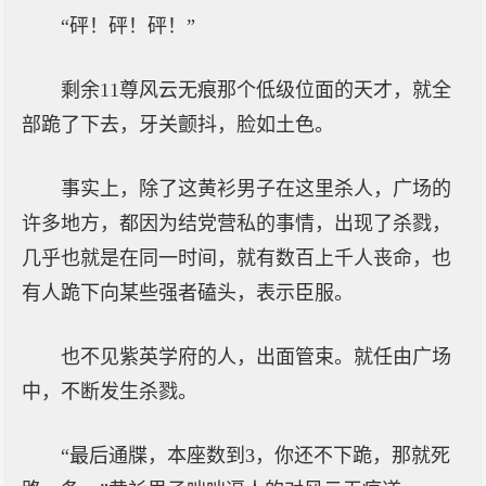
“砰！砰！砰！”
剩余11尊风云无痕那个低级位面的天才，就全
部跪了下去，牙关颤抖，脸如土色。
事实上，除了这黄衫男子在这里杀人，广场的
许多地方，都因为结党营私的事情，出现了杀戮，
几乎也就是在同一时间，就有数百上千人丧命，也
有人跪下向某些强者磕头，表示臣服。
也不见紫英学府的人，出面管束。就任由广场
中，不断发生杀戮。
“最后通牒，本座数到3，你还不下跪，那就死