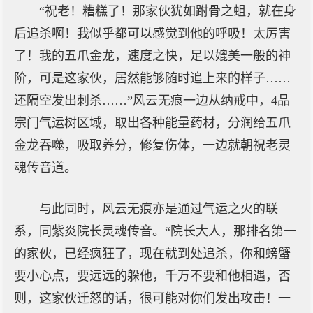
“祝老！糟糕了！那家伙犹如跗骨之蛆，就在身
后追杀啊！我似乎都可以感觉到他的呼吸！太厉害
了！我的五爪金龙，速度之快，足以媲美一般的神
阶，可是这家伙，居然能够随时追上来的样子……
还隔空发出刺杀……”风云无痕一边从纳戒中，4品
宗门气运树区域，取出各种能量药材，分润给五爪
金龙吞噬，吸取养分，修复伤体，一边就朝祝老灵
魂传音道。
与此同时，风云无痕亦是通过气运之火的联
系，同紫炎院长灵魂传音。“院长大人，那排名第一
的家伙，已经疯狂了，现在就到处追杀，你和螃蟹
要小心点，要远远的躲他，千万不要和他相遇，否
则，这家伙迁怒的话，很可能对你们发出攻击！一