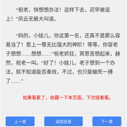
“祝老，快想想办法！这样下去，迟早被追
上！”风云无痕大叫道。
“妈的，小娃儿，你这第一名，还真不是那么容
易当了！惹上一尊无比强大的神阶！等等，你容老
子想想……想想……”祝老抓狂，冥思苦想起来，赫
然，祝老一叫。“好了！小娃儿，老子想到一个办
法，就不知道能否奏效，不过，也只能输死一搏
了……”
如果看累了，收藏一下本页面，下次接着看。
上一章
返回目录
下一章