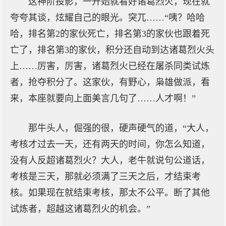
这神阶投影，一开始就看好诸葛烈火，现在就
夸夸其谈，炫耀自己的眼光。突兀……“咦？哈哈
哈，排名第2的家伙死亡，排名第3的家伙也跟着死
亡了，排名第3的家伙，积分还自动到达诸葛烈火头
上……厉害，厉害，诸葛烈火已经在屠杀同类试炼
者，抢夺积分了。这家伙，有野心，枭雄做派，看
来，本座就要向上面美言几句了……人才啊！”
那牛头人，倔强的很，硬声硬气的道，“大人，
考核才过去一天，还有两天的时间，你怎么知道，
没有人反超诸葛烈火？大人，老牛就说句公道话，
考核是三天，那就必须满了三天之后，才结束考
核。如果现在就结束考核，那太不公平。断了其他
试炼者，超越这诸葛烈火的机会。”