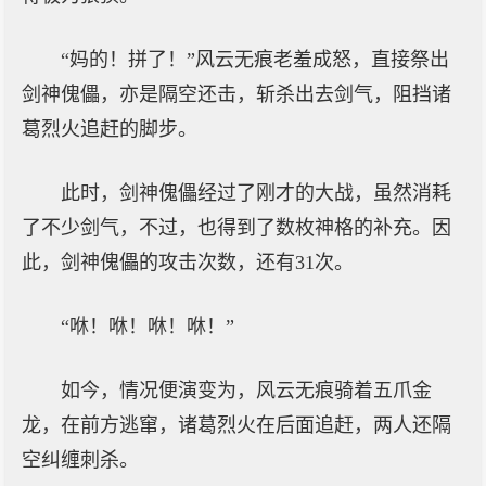
“妈的！拼了！”风云无痕老羞成怒，直接祭出
剑神傀儡，亦是隔空还击，斩杀出去剑气，阻挡诸
葛烈火追赶的脚步。
此时，剑神傀儡经过了刚才的大战，虽然消耗
了不少剑气，不过，也得到了数枚神格的补充。因
此，剑神傀儡的攻击次数，还有31次。
“咻！咻！咻！咻！”
如今，情况便演变为，风云无痕骑着五爪金
龙，在前方逃窜，诸葛烈火在后面追赶，两人还隔
空纠缠刺杀。