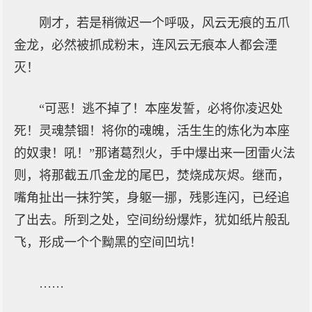
刚才，若是稍微迟一个呼吸，风云无痕的五爪
金龙，必然被抓成粉末，连风云无痕本人都会湮
灭！
“可恶！逃不掉了！本座发誓，必将你凌迟处
死！灵魂禁锢！将你的魂魄，活生生的炼化为本座
的奴隶！吼！”那诸葛烈火，手中爆出来一团雷火法
则，将那截五爪金龙的尾巴，焚烧成灰烬。继而，
嘴角扯出一抹狞笑，身躯一挪，残影连闪，已经追
了出去。所到之处，空间纷纷爆炸，犹如纸片般乱
飞，形成一个个黝黑的空间凹坑！
……