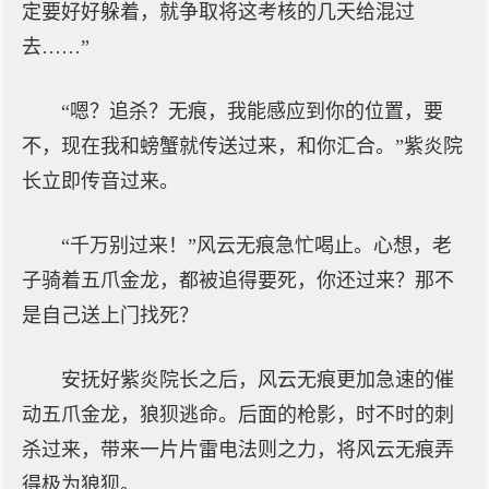
定要好好躲着，就争取将这考核的几天给混过
去……”
“嗯？追杀？无痕，我能感应到你的位置，要
不，现在我和螃蟹就传送过来，和你汇合。”紫炎院
长立即传音过来。
“千万别过来！”风云无痕急忙喝止。心想，老
子骑着五爪金龙，都被追得要死，你还过来？那不
是自己送上门找死？
安抚好紫炎院长之后，风云无痕更加急速的催
动五爪金龙，狼狈逃命。后面的枪影，时不时的刺
杀过来，带来一片片雷电法则之力，将风云无痕弄
得极为狼狈。