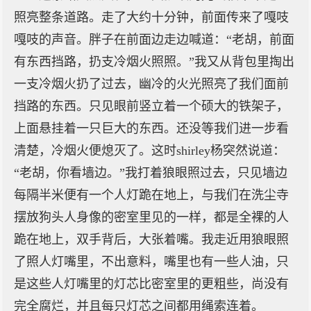
照亮整条道路。走了大约十分钟，前面传来了嘎吱
嘎吱的声音。胖子在前面边走边喊道：“老胡，前面
有东西挡路，扔支冷烟火照照。”我又从背包里掏出
一支冷烟火扔了过去，幽冷的火光照亮了我们面前
挡路的东西。只见眼前竖立着一个硕大的铁架子，
上面悬挂着一只巨大的东西。还没等我们进一步看
清楚，冷烟火便熄灭了。这时shirley杨突然说道：
“老胡，你看墙边。”我打着狼眼照过去，只见墙边
每隔半米便有一个人灯跪在地上，与我们在洗尘寺
摆放狗头人身像的密室里见的一样，都是全裸的人
跪在地上，双手背后，大张着嘴。我走近用狼眼照
了照人灯嘴里，不出意料，嘴里也有一些人油，只
是这些人灯嘴里的灯芯比密室里的更粗些，尚没有
完全腐烂，并且每只灯芯之间都用绳索连着。