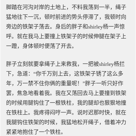
脚踏在河沟对岸的土地上，不料我荡到一半，绳子
猛地往下一沉，顿时前进的势头停滞了，我顿时向
旁边的铁架子荡去。身后的胖子和shirley杨一声惊
呼。就在我马上要撞上铁架子的时候伸腿在架子上
一蹬，身体顿时便荡了开去。
胖子立刻就要拿绳子上来救我，一把被shirley杨拦
下，急道：“你千万别上去，这铁架子锈了这么多
年，万一禁不住你俩的重量呢！”胖子一听只好作
罢，焦急地看着我。我在又荡回去马上要撞到铁架
的时候用腿钩住了一根铁柱，我的腿却也狠狠地撞
在铁柱上。我疼得闷哼一声。说时迟那时快，就在
我腿钩住铁架的时候，我猛地松开绳子，借着冲力
紧紧地抱住了一个铁柱。