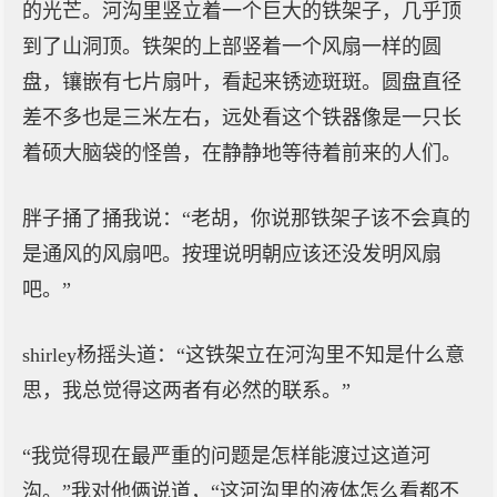
的光芒。河沟里竖立着一个巨大的铁架子，几乎顶
到了山洞顶。铁架的上部竖着一个风扇一样的圆
盘，镶嵌有七片扇叶，看起来锈迹斑斑。圆盘直径
差不多也是三米左右，远处看这个铁器像是一只长
着硕大脑袋的怪兽，在静静地等待着前来的人们。
胖子捅了捅我说：“老胡，你说那铁架子该不会真的
是通风的风扇吧。按理说明朝应该还没发明风扇
吧。”
shirley杨摇头道：“这铁架立在河沟里不知是什么意
思，我总觉得这两者有必然的联系。”
“我觉得现在最严重的问题是怎样能渡过这道河
沟。”我对他俩说道，“这河沟里的液体怎么看都不