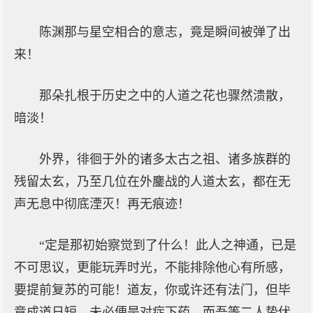
陈渊那与星空相合的意志，竟是瞬间被弹了出
来！
那朵扎根于历史之中的人道之花也骤然溃散，
暗淡！
外界，徘徊于外的诸多太古之祖、诸多族群的
残留太玄，乃至几位在外鏖战的人道太玄，都在无
声无息中彻底湮灭！再无痕迹！
“定是那初始察觉到了什么！此人之神通，已是
不可思议，更能玩弄时光，不能排除他心有所感，
要提前复苏的可能！道友，你或许还有法门，但毕
竟成道日短，未必便是对症下药，而吾等二人蛰伏