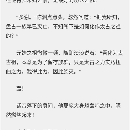
在他将归未归之前，是最好的切入之机。”
“多谢。”陈渊点点头，忽然问道：“据我所知，
盘古一族早已灭亡，不知阁下是如何化作太古之祖
的？”
元始之祖微微一顿，随即淡淡说着：“吾化为太
古祖，本意是为了留存族群，只是太古之力实乃扭
曲之力，我得此力，因此族灭。”
轰！
话音落下的瞬间，他那庞大身躯轰鸣之中，骤
然燃烧起来！