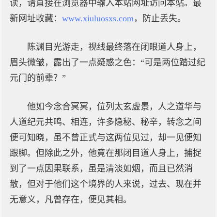
读，请直接在浏览器中输入本站网址访问本站。最
新网址收藏：
www.xiuluosxs.com
，防止丢失。
陈渊目光游走，视线最终落在闭眼道人身上，
眉头微皱，露出了一点疑惑之色：“可是两位踏过纪
元门的前辈？”
他如今念合冥冥，位列太玄虚景，人之道华与
人道纪元共鸣、相连，许多隐秘、秘辛，转念之间
便可知晓，虽不曾正式与这两位见过，却一见便知
跟脚。但除此之外，他竟在那闭目道人身上，捕捉
到了一点因果联系，虽是清淡如烟，而且已然消
散，但对于他们这个境界的人来说，过去、现在并
无意义，凡曾存在，便见其相。