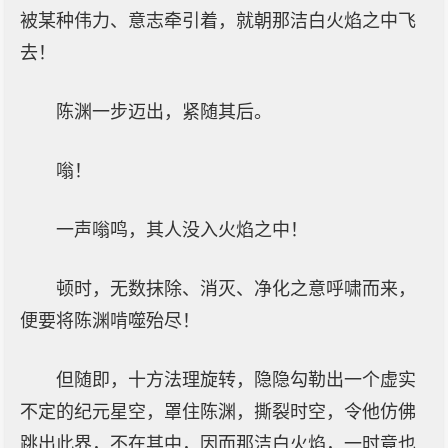
被某种伟力、意志牵引着，就朝那洁白火焰之中飞
去！
陈渊一步迈出，紧随其后。
嗡！
一声嗡鸣，其人没入火焰之中！
顿时，无数抹除、消灭、净化之意呼啸而来，
便要将陈渊啃噬殆尽！
但随即，十方法理旋转，隐隐勾勒出一个虚实
不定的纪元星空，罩住陈渊，撕裂时空，令他仿佛
跳出此界，不在其中，因而那洁白火焰，一时竟也