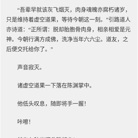
“吾辈早就该灰飞烟灭，肉身魂魄亦腐朽诸岁，
只是维持着虚空道果，等待今朝这一刻。”引路道人
亦诗道：“正所谓：脱却胎胞骨肉身，相亲相爱是元
神。今朝行满方成佛，洗净当年六六尘。道友，之
后便交托给你了。”
声音寂灭。
诸虚空道果一下落在陈渊掌中。
他低头叹息，随即将手一握！
咔嚓！