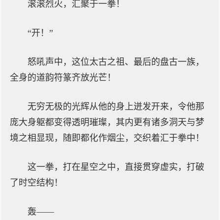
滚滚烈火，汇聚于一拳！
“开！”
怒吼声中，这位太古之祖、最后的盘古一族，
全身的道韵符篆齐放光芒！
无穷无极的光辉从他的身上迸发开来，令他那
庞大身躯都变得透明璀璨，其内更有诸多洞天与梦
境之相显现，随即都化作烟尘，交织着汇于拳中！
这一拳，打在星空之中，直接贯穿虚实，打破
了时空结构！
轰——