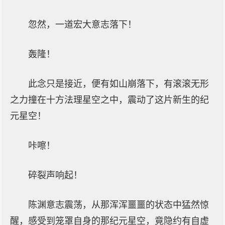
忽然，一道宏大意志落下！
轰隆！
此念只是接近，便有如山崩落下，有滚滚无形
之力撞在十方法理星空之中，震动了这片新生的纪
元星空！
咔嚓！
碎裂声响起！
陈渊意志震荡，从那浑浑噩噩的状态中猛然惊
醒，感受到笼罩自身的那纪元星空，竟隐约有自虚