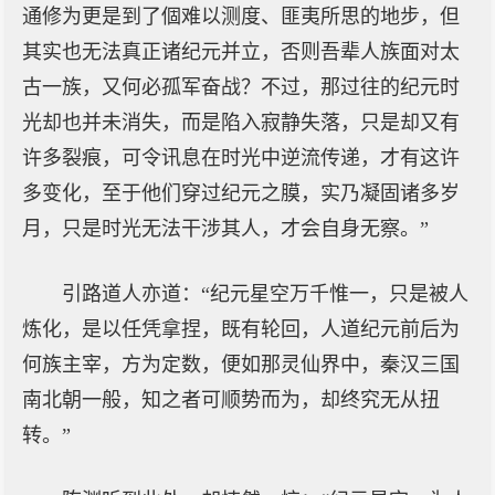
通修为更是到了個难以测度、匪夷所思的地步，但
其实也无法真正诸纪元并立，否则吾辈人族面对太
古一族，又何必孤军奋战？不过，那过往的纪元时
光却也并未消失，而是陷入寂静失落，只是却又有
许多裂痕，可令讯息在时光中逆流传递，才有这许
多变化，至于他们穿过纪元之膜，实乃凝固诸多岁
月，只是时光无法干涉其人，才会自身无察。”
引路道人亦道：“纪元星空万千惟一，只是被人
炼化，是以任凭拿捏，既有轮回，人道纪元前后为
何族主宰，方为定数，便如那灵仙界中，秦汉三国
南北朝一般，知之者可顺势而为，却终究无从扭
转。”