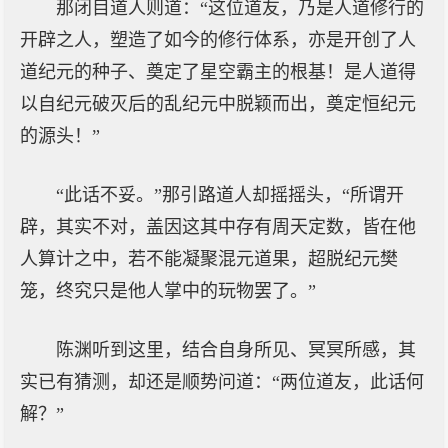
那闭目道人则道：“这位道友，乃是人道修行的
开辟之人，塑造了如今的修行体系，亦是开创了人
道纪元的种子、奠定了星空霸主的根基！是人道得
以自纪元破灭后的乱纪元中脱颖而出，奠定恒纪元
的源头！”
“此话不妥。”那引路道人却摇摇头，“所谓开
辟，其实不对，盖因这其中存有周天定数，皆在他
人算计之中，若不能凝聚混元道果，超脱纪元樊
笼，终究只是他人掌中的玩物罢了。”
陈渊听到这里，结合自身所见、冥冥所感，其
实已有猜测，却还是顺势问道：“两位道友，此话何
解？”