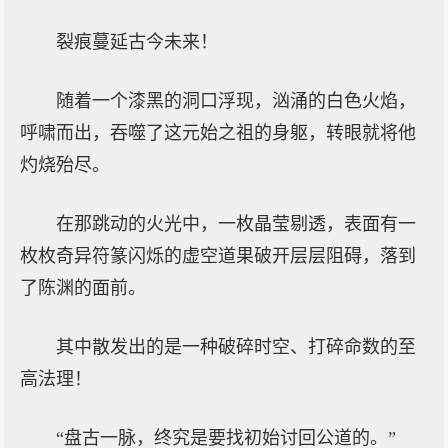
裂痕蔓延古今未来！
随着一个漆黑的洞口浮现，汹涌的白色火焰，
呼啸而出，吞噬了这元始之祖的身躯，转眼就将他
灼烧殆尽。
在那跳动的火光中，一枚晶莹剔透，表面有一
枚枚奇异符篆闪烁的虚空道果破开层层阻碍，落到
了陈渊的面前。
其中散发出的是一种破碎时空、打碎命数的至
高法理！
“盘古一脉，终究是要找初始讨回公道的。”