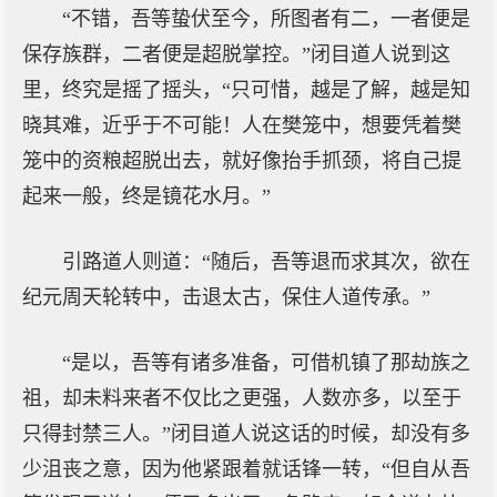
“不错，吾等蛰伏至今，所图者有二，一者便是
保存族群，二者便是超脱掌控。”闭目道人说到这
里，终究是摇了摇头，“只可惜，越是了解，越是知
晓其难，近乎于不可能！人在樊笼中，想要凭着樊
笼中的资粮超脱出去，就好像抬手抓颈，将自己提
起来一般，终是镜花水月。”
引路道人则道：“随后，吾等退而求其次，欲在
纪元周天轮转中，击退太古，保住人道传承。”
“是以，吾等有诸多准备，可借机镇了那劫族之
祖，却未料来者不仅比之更强，人数亦多，以至于
只得封禁三人。”闭目道人说这话的时候，却没有多
少沮丧之意，因为他紧跟着就话锋一转，“但自从吾