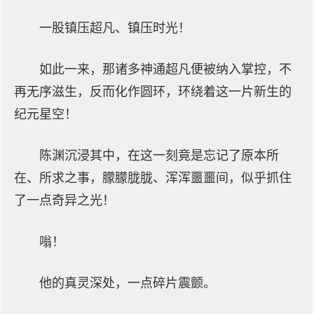
一股镇压超凡、镇压时光！
如此一来，那诸多神通超凡便被纳入掌控，不
再无序滋生，反而化作圆环，环绕着这一片新生的
纪元星空！
陈渊沉浸其中，在这一刻竟是忘记了原本所
在、所求之事，朦朦胧胧、浑浑噩噩间，似乎抓住
了一点奇异之光！
嗡！
他的真灵深处，一点碎片震颤。