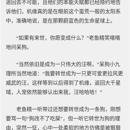
退回去不可能，且他们的本能天赋都已经隐约地告
诉他们，机缘真的是在眼前这个蛮荒一般的太阳系
中，准确地说，是在那颗蔚蓝色的生命星球上。
“如果有来世，你愿变成什么？”老鱼精笑嘻嘻
地问呆狗。
“当然依旧是成为一只伟大的汪啊，”呆狗小九
理所当然地道：“我要转世成为一只更可爱更拉风更
威武的汪，这样等到以后得到了机缘，返回大千星
域，人宠依然能够认出来我，汪哈哈哈！”
老鱼精一听带过还想要转世成为一条狗，刚想
要骂一句“狗改不了吃屎”，但一听它转世为狗的理
由，突然一怔，心中一处柔软的地方仿佛是被狠狠