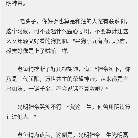
明神帝。
“老头子，你好歹也算是和汪的人宠有联系啊，
这个时候，可不要起什么歪心思啊，不要算计汪这
么又年轻又好看的狗狗啊。”呆狗小九有点儿心虚，
感觉好像是上了贼船一样。
老鱼精捻断了好几根胡须，道：“神帝冕下，你
乃是一代骄阳，万世共主的荣耀神帝，从来都是言
出如法，一诺千金，不会说话不算数吧？”
光明神帝哭笑不得：“我这一生，何曾用阴谋算
计过他人。”
老鱼精点点头，这倒是，光明神帝一生光明磊