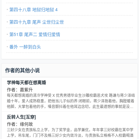
第四十八章 地狱归地狱 4
第四十九章 尾声 尘世归尘世
第51章 尾声二 爱情归爱情
番外 一醉到白头
作者的其他小说
学神每天都在想离婚
作者：嘉紫升
每天都想离婚的清冷学神受 X 优秀男德毕业生沙雕校霸恶犬攻 路谦与蒋少泽结
婚十年，爱人成熟稳重，把他当儿子似的养 闭眼前，蒋少泽抱着他，胸膛暖着
他脚，大掌包着他的手，嗓音颤抖着在他耳边念叨，此生最遗憾的事就是没有
遇到小时候的路谦，放在手心里宠大 路谦记住了，重生的第一件事就是去找他
反转人生[互穿]
刚18岁的爱人 结果在校门口遇到了短寸削到头皮，校服懒散搭在肩上，眉眼都
是锐气的少年 对方停在他身前，挑眉：滚开。 路谦：... 这婚没法结了 -- 八中
作者：缘何故
来了个学神，入学头一天就惹上了第一恶霸蒋少泽，八班学生都觉得他完了 某
三好少女在贵族私立上学，为了奖学金，品学兼优，年年拿三好校霸在某中学
天，学神抱着资料从门口路过，开小差的蒋恶霸扫过发角湿润的少年，咬牙切
上学，吊车尾，门门不及格三好少女内敛冷淡，与贵族私立格格不入校霸喝酒