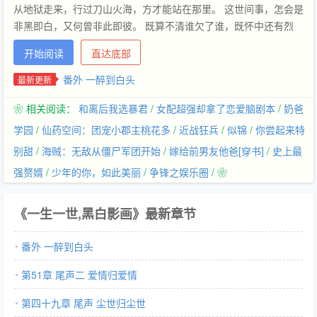
从地狱走来，行过刀山火海，方才能站在那里。 这世间事，怎会是
非黑即白，又何曾非此即彼。 既算不清谁欠了谁，既怀中还有烈
酒， 倒不妨就此，如蚕作茧，奔波流离，一醉到白头。 ——虽万
开始阅读
直达底部
丈深渊吾往矣。 内容标签： 搜索关键字：主角：程牧云，温寒…
番外 一醉到白头
最新更新
❀ 相关阅读：
和离后我选暴君
/
女配超强却拿了恋爱脑剧本
/
奶爸
学园
/
仙药空间：团宠小郡主桃花多
/
近战狂兵
/
似锦
/
你尝起来特
别甜
/
海贼：无敌从僵尸军团开始
/
嫁给前男友他爸[穿书]
/
史上最
强赘婿
/
少年的你，如此美丽
/
争锋之娱乐圈
/ ❀
《一生一世,黑白影画》最新章节
番外 一醉到白头
第51章 尾声二 爱情归爱情
第四十九章 尾声 尘世归尘世