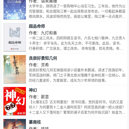
作者：语笑阑珊
大学毕业，顾扬进了一家购物中心当实习生。三年后，他作为公
司管理层，和总裁陆江寒一起出席新店发布会。一切看起来都是
顺风顺水，风波却悄然而至。高层公寓里，陆江寒一点点裁开被
胶带缠住的硬皮笔记本，轻轻放回顾扬手里。那是被封存的梦
超品命师
想，也是绮丽华美的未来。再后来。“陆总，您能客观评价一下
顾先生吗？”“对不起，他是我爱人，我客观不了。”
作者：九灯和善
————————商战+品牌+时尚圈，关于年轻、成长、梦
一命二运三风水，四积阴德五读书，六名七相八敬神，九交贵人
想、事业和最好的爱情。
十养生！ 命字当先，此为先天之命，不可更改。此后，读书、
行善积德、广交良友，谓之改命。 命有轻重，但无贵贱。有钱
莫作妖，无事莫算命。作为一位渐冻症患者，苏晨机缘巧合之
良辰好景知几何
下，得柳树传道，为自救，走上一条改命之路。
作者：灵希
良辰好景知几何无弹窗阅读小说番外未删减，讲述了民国初年，
军阀混战时期，将门之子萧北辰对落魄千金林杭景一见倾心，后
历经几重波折，为爱蜕变，成长为少年将领的故事。
神幻
作者：薪意
【火爆玄幻】古文明重现！ 焚书坑儒，焚的是何书，坑的又是
何人？为何要筑十二金人建阿房宫？阿房宫真的被一把火烧毁？
十二金人又下落何处？繁荣的诸子百家为何开始沉寂？始皇为何
不顾反对坚持泰山封禅？长生炼丹之术，到底存不存在？ 何方
慕南枝
站在山巅上说了三个字：骚，浪，贱！
作者：吱吱