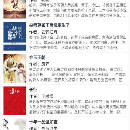
前世，李谦肖想了当朝太后姜宪一辈子，今生，却觉得千里相思
不如软玉在怀，把嘉南郡主姜宪先抢了再说……本书慕南枝小说
是女主重生文。电视剧《慕南枝》改编自作者吱吱同名小说。该
剧讲述了嘉南郡主姜保宁依靠自己的聪明才智一步步平衡各方势
被师尊鲨了后我重生了
力，与禁军侍卫出身的李谦相识相爱， 二人历经磨难跨越身份
差异的阻碍，最终收获幸福的励志故事。
作者：云梦江舟
秦鸿羽放弃了自己的身份，违背了父亲的意愿，为洛清仙尊付出
了一切。 最后却死在洛清仙尊的剑下。 他这才明白，过往一切
不过是他自作多情。 洛清仙尊收他为徒，不过是为了杀他。 好
在他重生了，这辈子，他决定离这人远一点。 直到有一日，他
金玉王朝
被洛清仙尊逼在墙角，那人素来冰冷的眸中不知为何生出一种懊
恼: 是本尊做错了何事？ 说话之人小心翼翼，脸上扯出一抹笨拙
作者：风弄
的笑意。 你说出来，本尊改可好？ ~ 玉衡山首峰大弟子秦鸿羽
主要讲述了主人公白雪岚和宣怀风的感情纠葛故事。 白雪岚：
一朝入魔， 被其师洛清仙尊斩于玉虚剑下。 世人无不称赞洛清
海关总长 —— 宣怀风的爱人 宣怀风：海关总长副官——白雪岚
仙尊大义灭亲， 不愧为这世间唯一一个修无情道的人。 洛清仙
的爱人 林奇骏：宣怀风的初恋 白云飞：唱戏尤佳 宣代云：宣怀
尊：你可曾知悔？ 秦鸿羽：从未。 洛清仙尊：但我却悔了。…
风的姐姐 年亮富：宣代云的丈夫、宣怀风的姐夫 宣怀抿：宣怀
长征
风同父异母的弟弟 展露昭：爱慕宣怀风 谢才复：宣怀风教书时
的同事
作者：王树增
著名报告文学作家王树增历时六年、精心打造的巨著《长征》由
人民文学出版社出版。王树增的《长征》从人类文明发展的高度
重新认识了长征的重要意义，是红军长征70年以来，第一部用
纪实的方式最全面的反映长征的文学作品；王树增查阅了大量的
十年一品温如言
史料，实地采访了许多老红军战士，书中的许多重大事件和资料
都是首次披露；在书中，作者弘扬了长征体现出来的国家统一精
作者：书海沧生