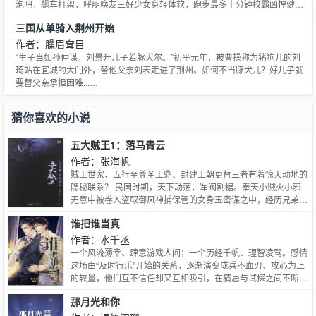
齿地叫住他：路谦--你给我站住，你头发怎么是湿的！ 八班：？？？这是找茬
泡吧，飙车打架，呼朋唤友三好少女身轻体软，跑步最多十分钟校霸凶悍健
吧？是找茬吧！ 学神充耳不闻，蒋恶霸踹了脚桌腿，班里呼吸一滞，然后就见
壮，一拳下去，打碎十块砖头饱受欺凌的三好少女与愤世嫉俗的校霸富二代，
三国从单骑入荆州开始
这头恶犬怒着脸从书桌里扒拉出来条毛巾，追出去把人怼墙上一点点儿把头发
一不小心，灵魂互换他们意识到，对方似乎很轻易就能把生活，过成自己梦想
丝都擦干了，还骂骂咧咧：md，老子说了一万遍了，再管你我就不是人！ 八
中的样子。被太妹们堵在厕所的女体校霸：“…………”【转身壁咚】被吊车尾
作者：臊眉耷目
班：...啊这 后来，体育课上 校霸超别人一圈跑完两千米，转头冲到起跑线把第
朋友们叫住打牌的男体三好少女：“……”【我来给大家补习吧】
“生子当如孙仲谋，刘景升儿子若豚犬尔。”初平元年，被曹操称为猪狗儿的刘
二批做预备的学神抄手抱起就跑，满操场都是蒋少泽死皮赖脸的：我抱你跑还
琦站在宜城的大门外，替他父亲刘表走进了荆州。如何不当豚犬儿？好儿子就
不成吗少爷？知道老子我身价多高吗，还乱动！ 八班＆1-20班：...靠，不对
要替父亲承担困难...…
劲，这次是真TM的不对劲了！ ---- 没错，上述恶犬上辈子是只西装败类来着，
会解锁小彩蛋嘻嘻…
猜你喜欢的小说
五大贼王1：落马青云
作者：张海帆
贼王世家、五行至尊圣王鼎、封建王朝更替三者有着惊天动地的
隐秘联系？ 民国时期，天下动荡，军阀割据。奉天小贼火小邪
无意中被卷入盗取御风神捕保管的女身玉密谋之中，经历兄弟惨
死、亡命逃亡，一路凶险，天赋异禀的他能否化险为夷？传说中
谁把谁当真
的五行世家逐渐浮出水面 令人眼花缭乱的离奇盗术，不可思议
的防盗术，匪夷所思的古老盗器一一登场。从秦始皇传至今日的
作者：水千丞
五行至尊圣王鼎到底是否真正存在？两千年封建皇族隐藏最深的
一个风流薄幸、肆意游戏人间；一个历经千帆、理智凌驾。感情
秘密一一揭开。
这场由“及时行乐”开始的关系，逐渐演变成兵不血刃、攻心为上
的较量，他们互不信任却又互相吸引，在猜忌与试探之间不断挑
战着彼此的底线，清醒着沦陷、茫然着动情，最终作茧自缚。谁
那月光和你
比谁认真；谁把谁当真