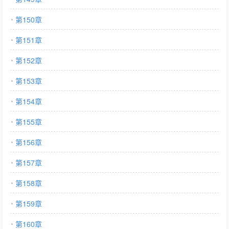
第150章
第151章
第152章
第153章
第154章
第155章
第156章
第157章
第158章
第159章
第160章