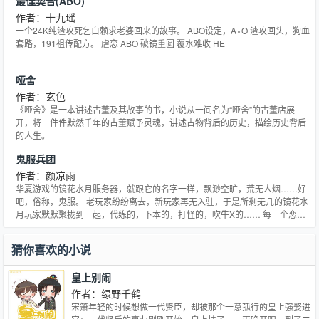
最佳契合(ABO)
作者：十九瑶
一个24K纯渣攻死乞白赖求老婆回来的故事。 ABO设定，A×O 渣攻回头，狗血
套路，191祖传配方。 虐恋 ABO 破镜重圆 覆水难收 HE
哑舍
作者：玄色
《哑舍》是一本讲述古董及其故事的书，小说从一间名为“哑舍”的古董店展
开，将一件件默然千年的古董赋予灵魂，讲述古物背后的历史，描绘历史背后
的人生。
鬼服兵团
作者：颜凉雨
华夏游戏的镜花水月服务器，就跟它的名字一样，飘渺空旷，荒无人烟……好
吧，俗称，鬼服。 老玩家纷纷离去，新玩家再无入驻，于是所剩无几的镜花水
月玩家默默聚拢到一起，代练的，下本的，打怪的，吹牛X的…… 每一个恋在
鬼服不肯走的玩家都是折翼天使，后来天使们成立了公会——鬼服兵团。 再后
来，鬼服和神服合并了……
猜你喜欢的小说
皇上别闹
作者：绿野千鹤
宋箫年轻的时候想做一代贤臣，却被那个一意孤行的皇上强娶进