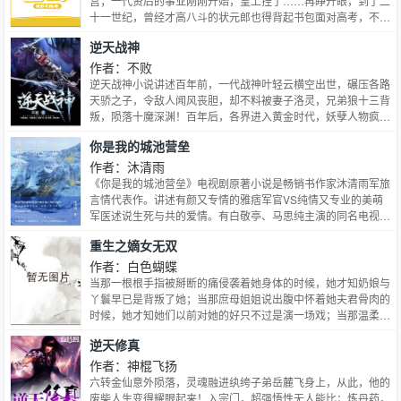
宫；一代贤后的事业刚刚开始，皇上挂了……再睁开眼，到了二
十一世纪，曾经才高八斗的状元郎也得背起书包面对高考，不
过，这个同桌似乎有点眼熟……皇帝陛下：▼_▼作业借我抄抄
逆天战神
宋箫：
作者：不败
逆天战神小说讲述百年前，一代战神叶轻云横空出世，碾压各路
天骄之子，令敌人闻风丧胆，却不料被妻子洛灵，兄弟狼十三背
叛，陨落十魔深渊！百年后，各界进入黄金时代，妖孽人物疯狂
涌现！叶轻云重生到八荒大陆中小小家族叶家废物弟子上！命运
你是我的城池营垒
逆转，逆天改命！这一世我不但要碾压天才，还要杀遍天下负我
者！一把无情剑，一把屠龙刀，杀遍一切，统一神界，主宰万
作者：沐清雨
物！
《你是我的城池营垒》电视剧原著小说是畅销书作家沐清雨军旅
言情代表作。讲述有颜又专情的雅痞军官VS纯情又专业的美萌
军医述说生死与共的爱情。有白敬亭、马思纯主演的同名电视剧
《你是我的城池营垒》。
重生之嫡女无双
作者：白色蝴蝶
当那一根根手指被掰断的痛侵袭着她身体的时候，她才知奶娘与
丫鬟早已是背叛了她；当那庶母姐姐说出腹中怀着她夫君骨肉的
时候，她才知她们以前对她的好只不过是演一场戏；当那温柔缱
绻的夫君指使新欢索要她命的时候，她才知自己不过是他登上高
逆天修真
位的踏板石……尘世二十载，原来，她只是任人操控的傀儡！好
在苍天垂怜，给了她再来一次的机会，这一次，轮到她来送那些
作者：神棍飞扬
人下地狱！明眸乍睁，冷光寒冽，无人知晓，这一缕带着满腔仇
六转金仙意外陨落，灵魂融进纨绔子弟岳麓飞身上，从此，他的
恨的灵魂，将会掀起怎样的血雨腥风，又将会展现出怎样的耀眼
废柴人生变得耀眼起来！入宗门，超强悟性无人能比；炼丹药，