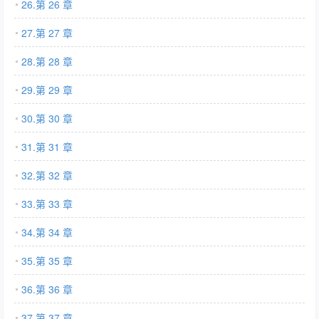
26.第 26 章
27.第 27 章
28.第 28 章
29.第 29 章
30.第 30 章
31.第 31 章
32.第 32 章
33.第 33 章
34.第 34 章
35.第 35 章
36.第 36 章
37.第 37 章