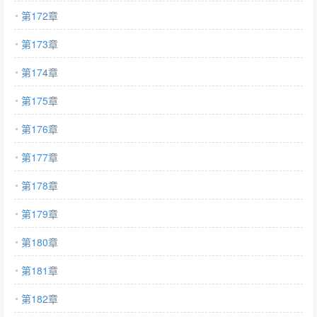
第172章
第173章
第174章
第175章
第176章
第177章
第178章
第179章
第180章
第181章
第182章