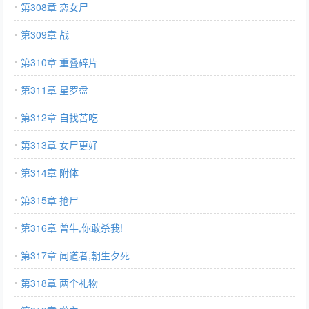
第308章 恋女尸
第309章 战
第310章 重叠碎片
第311章 星罗盘
第312章 自找苦吃
第313章 女尸更好
第314章 附体
第315章 抢尸
第316章 曾牛,你敢杀我!
第317章 闻道者,朝生夕死
第318章 两个礼物