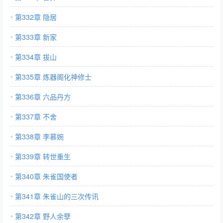
第332章 隐居
第333章 新家
第334章 拔山
第335章 炼器阁化神修士
第336章 六品丹方
第337章 不舍
第338章 李慕婉
第339章 转世重生
第340章 朱雀国使者
第341章 朱雀山的三次传讯
第342章 野人余孽