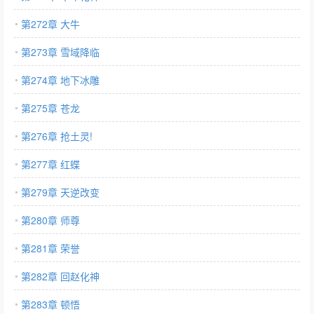
第272章 大牛
第273章 雪域降临
第274章 地下冰雕
第275章 苍龙
第276章 抢土灵!
第277章 红蝶
第279章 天逆改变
第280章 师尊
第281章 荣誉
第282章 回赵化神
第283章 顿悟