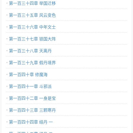
第一百三十四章 举国迁移
第一百三十五章 风云变色
第一百三十六章 中年文士
第一百三十七章 锁国大阵
第一百三十八章 天离丹
第一百三十九章 假丹境界
第一百四十章 修魔海
第一百四十一章 斗邪派
第一百四十二章 一身是宝
第一百四十三章 三颗寒丹
第一百四十四章 结丹 一