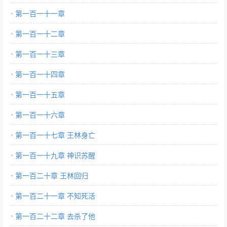
第一百一十一章
第一百一十二章
第一百一十三章
第一百一十四章
第一百一十五章
第一百一十六章
第一百一十七章 王林身亡
第一百一十九章 神识苏醒
第一百二十章 王林回归
第一百二十一章 不知死活
第一百二十二章 去杀了他