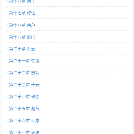
第十六章 弟子
第十七章 修仙
第十八章 葫芦
第十九章 逐门
第二十章 九云
第二十一章 夺灵
第二十二章 散功
第二十三章 十云
第二十四章 修炼
第二十五章 凝气
第二十六章 歹意
第二十七章 来访