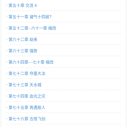
第五十章 交流 4
第五十一章 凝气十四层?
第五十二章--六十一章 缩改
第六十二章 劫来
第六十三章 强势
第六十四章---七十章 缩改
第七十二章 夺基大法
第七十三章 天水城
第七十四章 血光之灾
第七十五章 再遇故人
第七十六章 古怪飞剑