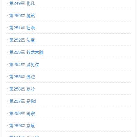
第249章 化凡
第250章 凝煞
第251章 归隐
第252章 法宝
第253章 蛟龙木雕
第254章 没见过
第255章 盗贼
第256章 寒冷
第257章 是你!
第258章 踢宗
第259章 意境