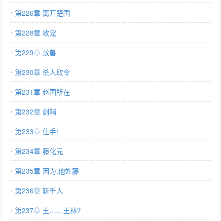
第226章 离开楚国
第228章 收宠
第229章 蚊兽
第230章 杀人取令
第231章 赵国所在
第232章 剑鞘
第233章 住手!
第234章 藤化元
第235章 因为,他姓藤
第236章 斩千人
第237章 王……王林?