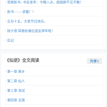
耳根新书--书名发布：今晚八点，超级群不见不散！
新书-------求魔！！
正月十五，大家节日快乐。
除夕夜’耳根给诸位道友拜年啦！
后记
《仙逆》全文阅读
升序↑
第一章 离乡
第二章 仙人
第三章 测试
第四章 无情