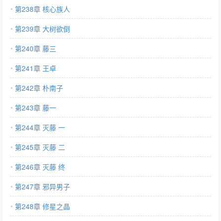
第238章 核心族人
第239章 大树欲倒
第240章 藤三
第241章 王卓
第242章 朴南子
第243章 藤一
第244章 灭藤 一
第245章 灭藤 二
第246章 灭藤 终
第247章 邪异男子
第248章 修星之晶