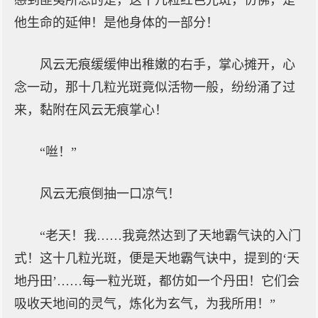
感到匪夷所思的是，这十几粒红色光斑，仿佛，是
他生命的延伸！是他身体的一部分！
风云无痕缓缓伸出稚嫩的右手，掌心摊开，心
念一动，那十几粒光斑竟似活物一般，纷纷涌了过
来，黏附在风云无痕掌心！
“咝！”
风云无痕倒抽一口凉气！
“老天！我……我竟然达到了天地霸气诀的入门
式！这十几粒光斑，便是天地霸气诀中，提到的‘天
地丹田’……每一粒光斑，都仿如一个丹田！它们会
吸收天地间的灵气，炼化为玄气，为我所用！”