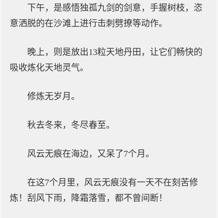
下午，是感悟独孤九剑的剑意，手握树枝，恣
意洒脱的在沙滩上进行击刺劈撩等动作。
晚上，则是放出13粒天地丹田，让它们畅快的
吸收炼化天地灵气。
修炼无岁月。
秋去冬来，冬尽春至。
风云无痕在海边，又呆了7个月。
在这7个月里，风云无痕没有一天不在刻苦修
炼！刮风下雨，降霜落雪，都不曾间断！