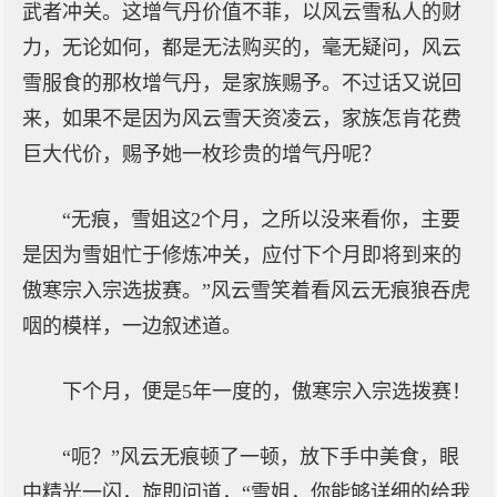
武者冲关。这增气丹价值不菲，以风云雪私人的财
力，无论如何，都是无法购买的，毫无疑问，风云
雪服食的那枚增气丹，是家族赐予。不过话又说回
来，如果不是因为风云雪天资凌云，家族怎肯花费
巨大代价，赐予她一枚珍贵的增气丹呢？
“无痕，雪姐这2个月，之所以没来看你，主要
是因为雪姐忙于修炼冲关，应付下个月即将到来的
傲寒宗入宗选拔赛。”风云雪笑着看风云无痕狼吞虎
咽的模样，一边叙述道。
下个月，便是5年一度的，傲寒宗入宗选拨赛！
“呃？”风云无痕顿了一顿，放下手中美食，眼
中精光一闪，旋即问道，“雪姐，你能够详细的给我