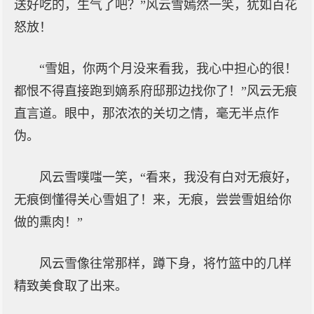
送好吃的，生气了吧？”风云雪嫣然一笑，犹如百花
怒放！
“雪姐，你两个月没来看我，我心中担心的很！
都恨不得直接跑到嫡系府邸那边找你了！”风云无痕
直言道。眼中，那浓浓的关切之情，毫无半点作
伪。
风云雪噗嗤一笑，“看来，我没有白对无痕好，
无痕倒懂得关心雪姐了！来，无痕，尝尝雪姐给你
做的熏肉！”
风云雪像往常那样，蹲下身，将竹篮中的几样
精致美食取了出来。