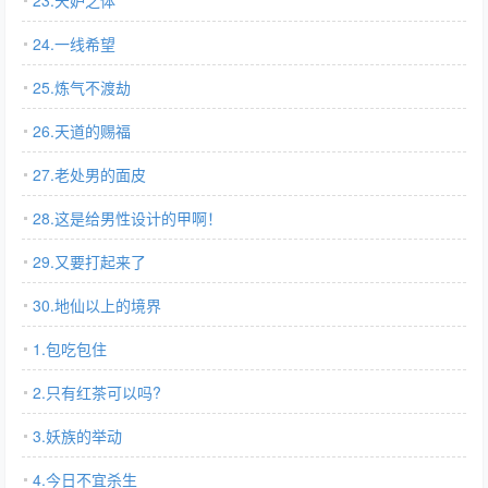
23.天妒之体
24.一线希望
25.炼气不渡劫
26.天道的赐福
27.老处男的面皮
28.这是给男性设计的甲啊！
29.又要打起来了
30.地仙以上的境界
1.包吃包住
2.只有红茶可以吗?
3.妖族的举动
4.今日不宜杀生