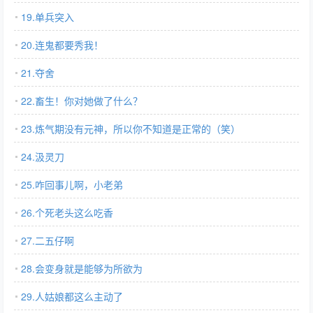
19.单兵突入
20.连鬼都要秀我！
21.夺舍
22.畜生！你对她做了什么？
23.炼气期没有元神，所以你不知道是正常的（笑）
24.汲灵刀
25.咋回事儿啊，小老弟
26.个死老头这么吃香
27.二五仔啊
28.会变身就是能够为所欲为
29.人姑娘都这么主动了