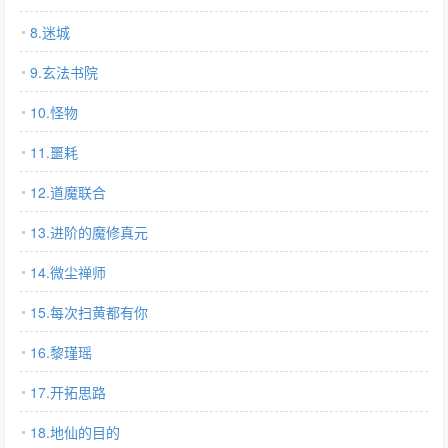
8.迷城
9.玄法书院
10.怪物
11.噩耗
12.道魔联合
13.进阶的魔修真元
14.微尘禅师
15.每次扫黄都有你
16.黎瑾瑶
17.开拓思路
18.地仙的目的