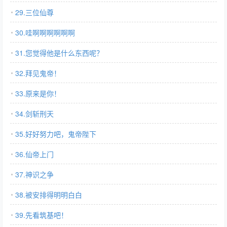
29.三位仙尊
30.哇啊啊啊啊啊啊
31.您觉得他是什么东西呢？
32.拜见鬼帝！
33.原来是你！
34.剑斩刑天
35.好好努力吧，鬼帝陛下
36.仙帝上门
37.神识之争
38.被安排得明明白白
39.先看筑基吧！