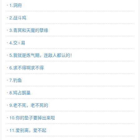
1.洞府
2.战斗鸡
3.青冥和天魔的孽缘
4.交♀易
5.我就是炼气期，连敌人都认的！
6.求不得啊求不得
7.钓鱼
8.鸠占鹊巢
9.老不死，老不死的
10.你的垫子要掉出来啦
11.爱别离，爱不起