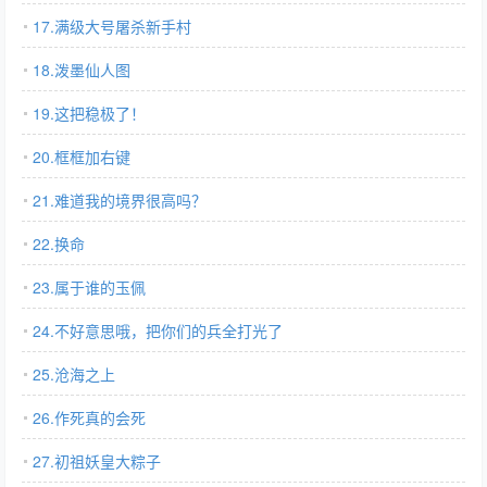
17.满级大号屠杀新手村
18.泼墨仙人图
19.这把稳极了！
20.框框加右键
21.难道我的境界很高吗？
22.换命
23.属于谁的玉佩
24.不好意思哦，把你们的兵全打光了
25.沧海之上
26.作死真的会死
27.初祖妖皇大粽子