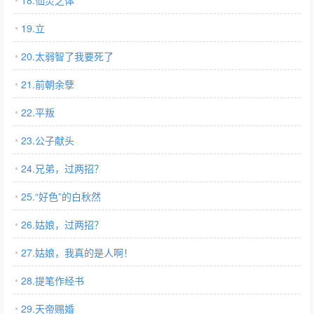
18.仙灵之体
19.立
20.太弱智了我要死了
21.前朝余孽
22.平叛
23.公子献头
24.兄弟，过两招？
25.“好色”的白秋然
26.姑娘，过两招？
27.姑娘，我真的是人啊！
28.提笔作经书
29.天帝赐婚