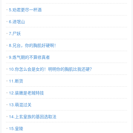
5.劝君更尽一杯酒
6.进氓山
7.尸妖
8.兄台，你的胸肌好硬啊！
9.炼气期的不算修真者
10.你怎么会是女的！明明你的胸肌比我还硬？
11.断货
12.装嫩是老贼特技
13.萌混过关
14.上玄皇族的基因选取法
15.皇陵