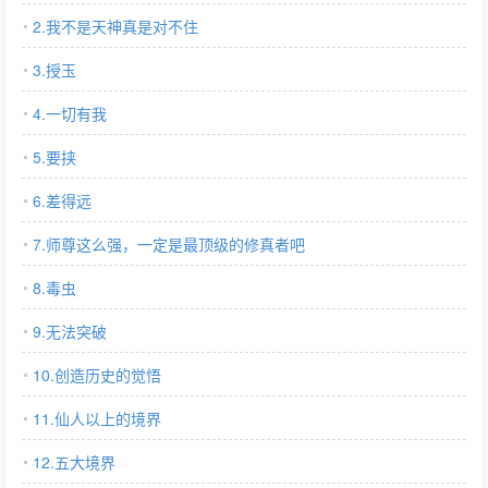
2.我不是天神真是对不住
3.授玉
4.一切有我
5.要挟
6.差得远
7.师尊这么强，一定是最顶级的修真者吧
8.毒虫
9.无法突破
10.创造历史的觉悟
11.仙人以上的境界
12.五大境界