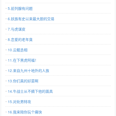
5.前列腺有问题
6.妖族有史以来最大胆的交易
7.与虎谋皮
8.恋爱的老年臭
10.云鲲丞相
11.在下黑虎阿福！
12.来自九州十地外的人族
13.你们真的好菜啊
14.牛战士从不摘下他的面具
15.对处男特攻
16.我来陪你玩个痛快