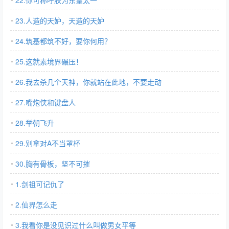
22.你可称呼朕为东皇太一
23.人造的天妒，天造的天妒
24.筑基都筑不好，要你何用？
25.这就素境界碾压！
26.我去杀几个天神，你就站在此地，不要走动
27.嘴炮侠和键盘人
28.举朝飞升
29.别拿对A不当罩杯
30.胸有骨板，坚不可摧
1.剑祖可记仇了
2.仙界怎么走
3.我看你是没见识过什么叫做男女平等