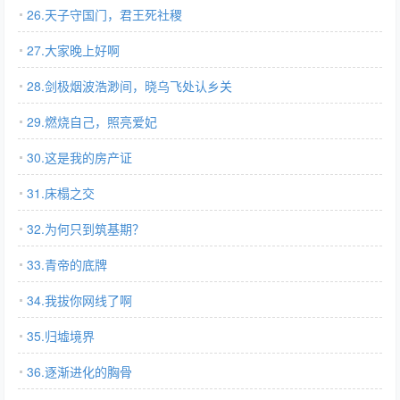
26.天子守国门，君王死社稷
27.大家晚上好啊
28.剑极烟波浩渺间，晓乌飞处认乡关
29.燃烧自己，照亮爱妃
30.这是我的房产证
31.床榻之交
32.为何只到筑基期？
33.青帝的底牌
34.我拔你网线了啊
35.归墟境界
36.逐渐进化的胸骨