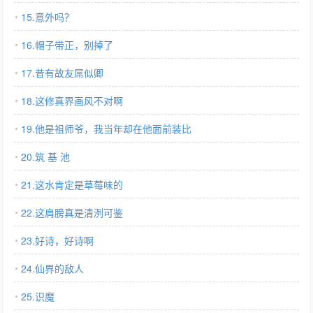
15.意外吗？
16.帽子带正，别掉了
17.昔有故友屌似卿
18.这修真界画风不对啊
19.他是祖师爷，我当年却在他面前装比
20.筑 基 池
21.这水肯定是草莓味的
22.这肩膀真是清洌可鉴
23.好诗，好诗啊
24.仙界的敌人
25.识魔