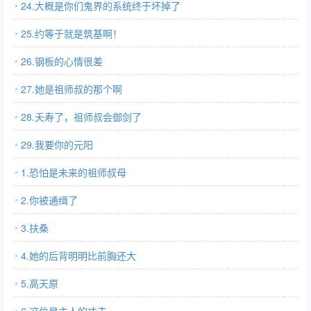
24.大概是你们鬼界的系统终于坏掉了
25.约等于就是筑基啊！
26.钢板的心情很差
27.她是祖师叔的那个啊
28.夭寿了，祖师叔会御剑了
29.我要你的元阳
1.恐怕是未来的祖师叔母
2.你被通缉了
3.扶桑
4.她的后背明明比前胸还大
5.高天原