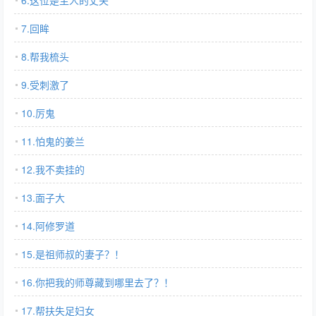
6.这位是主人的丈夫
7.回眸
8.帮我梳头
9.受刺激了
10.厉鬼
11.怕鬼的姜兰
12.我不卖挂的
13.面子大
14.阿修罗道
15.是祖师叔的妻子？！
16.你把我的师尊藏到哪里去了？！
17.帮扶失足妇女