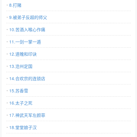
8.打赌
9.被弟子反超的师父
10.苦酒入喉心作痛
11.一剑一掌一遁
12.道魄和印诀
13.沧州定国
14.合欢宗的连锁店
15.苏香雪
16.太子之死
17.神武天军左颜菲
18.堂堂娘子汉