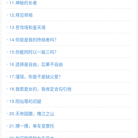
11.神秘的长者
12.拜见师祖
13.苍穹境和皇天境
14.你就是我的终结者吗？
15.你能同时以一敌三吗？
16.选择是自由，后果不自由
17.瑾瑶，你是不是缺父爱？
18.我若是女的，我肯定去勾引他
19.阳仙尊的迟疑
20.天帝园圃，槐江之山
21.搏一搏，单车变摩托