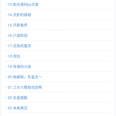
13.和天道的py交易
14.天妒的真相
15.开辟鬼界
16.六道轮回
17.迟来的蜜月
18.坦白
19.传承的火焰
20.吔屎啦，东皇太一
21.三头六臂我也会啊
22.东皇威能
23.未来再见