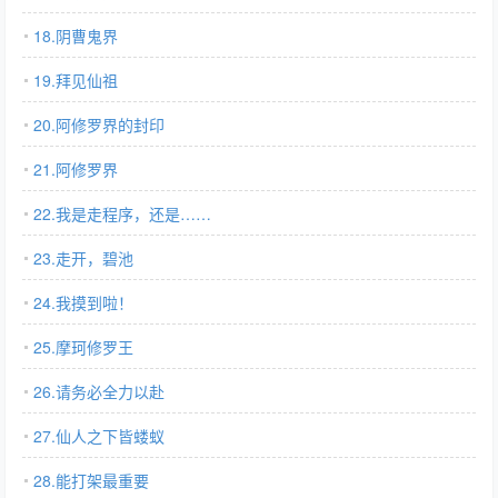
18.阴曹鬼界
19.拜见仙祖
20.阿修罗界的封印
21.阿修罗界
22.我是走程序，还是……
23.走开，碧池
24.我摸到啦！
25.摩珂修罗王
26.请务必全力以赴
27.仙人之下皆蝼蚁
28.能打架最重要