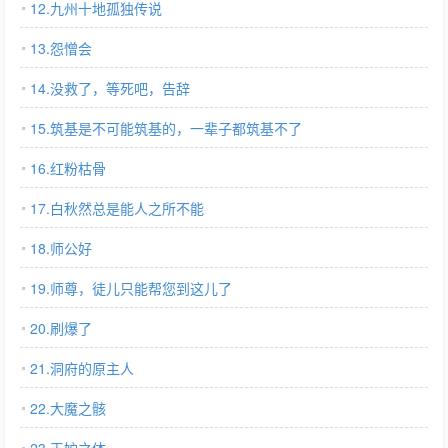
12.九州十地孤独传说
13.怨憎会
14.没救了，等死吧，告辞
15.筑基是不可能筑基的，一辈子都筑基不了
16.红粉枯骨
17.白秋然总是能人之所不能
18.师公好
19.师尊，徒儿只能帮您到这儿了
20.刷爆了
21.洞府的原主人
22.大魔之骸