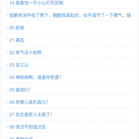
19.我害怕一不小心打死您啊
屈鹏帝深呼吸了两下，胸膛高高起伏，似乎调节了一下脾气，接
着他看向了一旁的白秋然与唐若薇，问道：
20.妖族
21.袭击
22.炼气没人权啊
23.定江山
24.神经病啊，谁是你老婆？
25.扁他们！
26.你哪儿来的真元？
27.实在是欺人太甚了！
28.饱汉不知饿汉饥