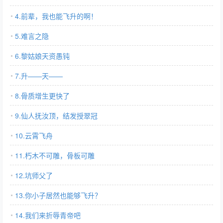
4.前辈，我也能飞升的啊！
5.难言之隐
6.黎姑娘天资愚钝
7.升——天——
8.骨质增生更快了
9.仙人抚汝顶，结发授翠冠
10.云霄飞舟
11.朽木不可雕，骨板可雕
12.坑师父了
13.你小子居然也能够飞升？
14.我们来折辱青帝吧