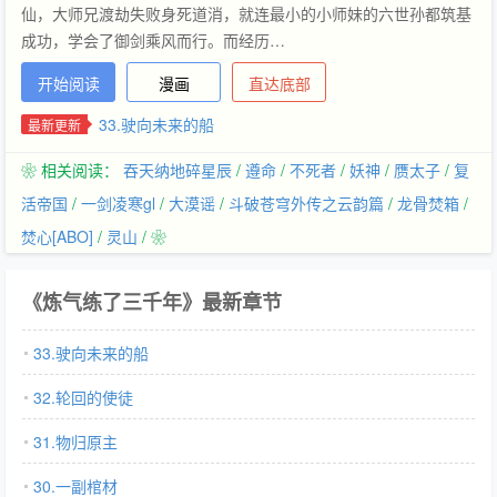
仙，大师兄渡劫失败身死道消，就连最小的小师妹的六世孙都筑基
成功，学会了御剑乘风而行。而经历…
开始阅读
漫画
直达底部
33.驶向未来的船
最新更新
❀ 相关阅读：
吞天纳地碎星辰
/
遵命
/
不死者
/
妖神
/
赝太子
/
复
活帝国
/
一剑凌寒gl
/
大漠谣
/
斗破苍穹外传之云韵篇
/
龙骨焚箱
/
焚心[ABO]
/
灵山
/ ❀
《炼气练了三千年》最新章节
33.驶向未来的船
32.轮回的使徒
31.物归原主
30.一副棺材