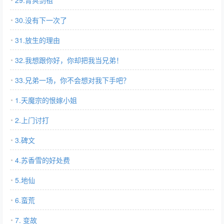
29.青冥剑祖
30.没有下一次了
31.放生的理由
32.我想跟你好，你却把我当兄弟！
33.兄弟一场，你不会想对我下手吧？
1.天魔宗的恨嫁小姐
2.上门讨打
3.碑文
4.苏香雪的好处费
5.地仙
6.蛮荒
7. 变故