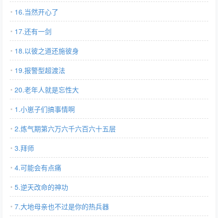
16.当然开心了
17.还有一剑
18.以彼之道还施彼身
19.报警型超渡法
20.老年人就是忘性大
1.小崽子们搞事情啊
2.炼气期第六万六千六百六十五层
3.拜师
4.可能会有点痛
5.逆天改命的神功
7.大地母亲也不过是你的热兵器