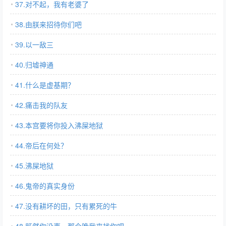
37.对不起，我有老婆了
38.由朕来招待你们吧
39.以一敌三
40.归墟神通
41.什么是虚基期？
42.痛击我的队友
43.本宫要将你投入沸屎地狱
44.帝后在何处？
45.沸屎地狱
46.鬼帝的真实身份
47.没有耕坏的田，只有累死的牛