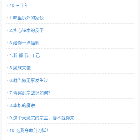
40.三十年
1.吃里扒外的家伙
2.实心铁木的反甲
3.给你一点福利
4.我 抓 我 自 己
5.魔族来袭
6.就当做无事发生过
7.青冥剑宗战况如何？
8.本格的魔宗
9.这个天魔宗的宗主，要不就你来……
10.吃我夺命剪刀脚！