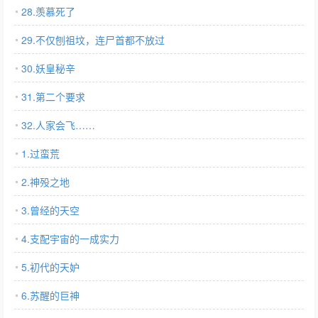
28.羡慕死了
29.不仅刨祖坟，连尸首都不放过
30.妖皇秘辛
31.第二个要求
32.人家会飞……
1.过蛮荒
2.神殁之地
3.曾经的天空
4.支配宇宙的一成实力
5.初代的天妒
6.苏醒的巨神