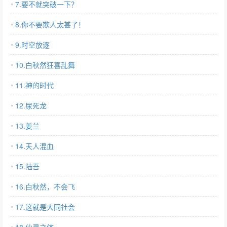
7.要不就突破一下？
8.你不要欺人太甚了！
9.时空放逐
10.白秋然狂喜乱舞
11.神的时代
12.尿死龙
13.姜兰
14.天人混血
15.陆吾
16.白秋然，不会飞
17.这就是大同社会