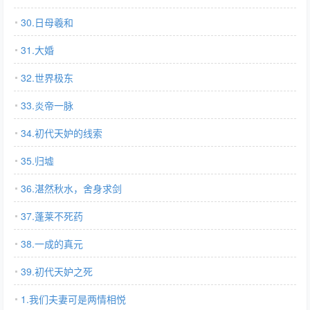
30.日母羲和
31.大婚
32.世界极东
33.炎帝一脉
34.初代天妒的线索
35.归墟
36.湛然秋水，舍身求剑
37.蓬莱不死药
38.一成的真元
39.初代天妒之死
1.我们夫妻可是两情相悦