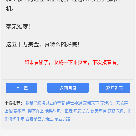
机。
毫无难度！
这五十万美金，真特么的好赚！
如果看累了，收藏一下本页面，下次接着看。
上一章
返回目录
返回列表
小说推荐：
致我们终将逝去的青春
绝世神通
燕倾天下
无污染、无公害
上位[娱乐圈]
陛下在上
他笑时风华正茂
凤策长安
逆天邪神
顶级气运，悄
悄修炼千年
吞噬星空之新生
宠后之路