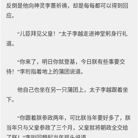
反倒是他向神灵李蔷祈祷，却是每每都可以得到回
应。
“儿臣拜见父皇！”太子李越走进神堂躬身行礼
道。
“你来了，明日你就登基，今日朕有些事要交
待！”李珩指着地上的蒲团说道。
他自己也坐在另一只蒲团上，太子李越跟着坐
下。
“你跟着朕参政两年，可比朕当年要好多了，朕
当年只与父皇参政了三个月，父皇就将朝政全交给
了朕！”李珩回想起当年摇头说道。