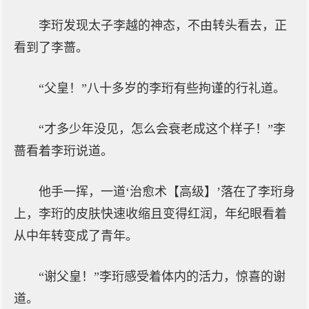
李珩发现太子李越的神态，不由转头看去，正
看到了李蔷。
“父皇！”八十多岁的李珩有些拘谨的行礼道。
“才多少年没见，怎么会衰老成这个样子！”李
蔷看着李珩说道。
他手一挥，一道‘治愈术【高级】’落在了李珩身
上，李珩的皮肤快速收缩且变得红润，年纪眼看着
从中年转变成了青年。
“谢父皇！”李珩感受着体内的活力，惊喜的谢
道。