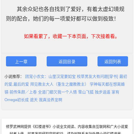
其余众妃也各自找到了爱好，有着太虚幻境规
则的配合，她们的每一项爱好都可以做到极致！
如果看累了，收藏一下本页面，下次接着看。
上一章
返回目录
返回列表
小说推荐：
团宠小农女：山里汉宠妻如宝
校草男友大有问题[穿书]
最初
的爱,最后的爱
拜见教主大人（重生之魔教教主）
学神每天都在想离婚
镜·前传朱颜／上卷
全道门都欠我一个人情
雪山飞狐
独步逍遥
家有
Omega初长成
遮天
我真没养龙啊
修罗武神网提供《红楼道爷》小说全文阅读、内容收集自互联网和广大小说爱
好者上传，如果发现侵犯您的权益，请及时联系本站处理小说红楼道爷。