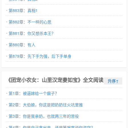
第883章：真相1
第882章：不一样的心思
第881章：你又想杀本王？
第880章：有人
第879章：先下手为强，后下手单身
《团宠小农女：山里汉宠妻如宝》全文阅读
升序↑
第1章：被逼嫁给一个瘸子？
第2章：大伯娘，你这是把奶奶往火坑里推
第3章：你是我亲奶，也就两三年的苦役
第4章：你是自己拿出来，还是等报官说你盗窃？