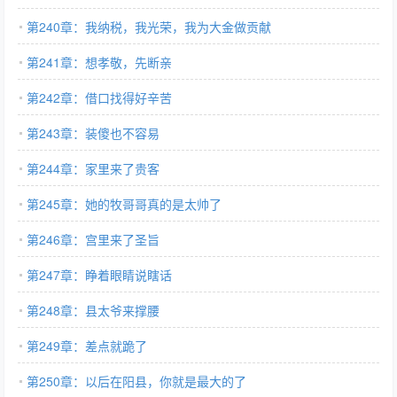
第240章：我纳税，我光荣，我为大金做贡献
第241章：想孝敬，先断亲
第242章：借口找得好辛苦
第243章：装傻也不容易
第244章：家里来了贵客
第245章：她的牧哥哥真的是太帅了
第246章：宫里来了圣旨
第247章：睁着眼睛说瞎话
第248章：县太爷来撑腰
第249章：差点就跪了
第250章：以后在阳县，你就是最大的了