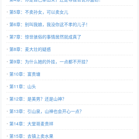
第5章：不卖孙女，可以卖女儿
第6章：别叫我娘，我没你这不孝的儿子！
第7章：惊世骇俗的事情居然就成真了
第8章：麦大壮的疑惑
第9章：为什么她的外挂，一点都不开挂？
第10章：富贵塘
第11章：山头
第12章：是美男？还是山神？
第13章：引山泉，山神也会开心一点？
第14章：大堂哥麦贵祥
第15章：去镇上卖水果