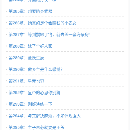
第285章：想要防身武器
第286章：她真的是个会赚钱的小农女
第287章：等到攒够了钱，就去盖一套海景房！
第288章：嫁了个好人家
第289章：董氏生辰
第290章：做乡主是什么感觉？
第291章：皇帝也穷
第292章：皇帝的心思你别猜
第293章：刚好演练一下
第294章：与其解决麻烦，不如体现强大
第295章：主子未必就要是王爷