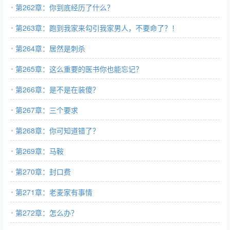
第262章：你到底经历了什么？
第263章：跑到我家来勾引我家男人，不要命了？！
第264章：居然是刺杀
第265章：这么重要的医书你也能忘记？
第266章：是不是在装傻？
第267章：三个要求
第268章：你可知道错了？
第269章：马鞍
第270章：封口费
第271章：老麦家有事情
第272章：怎么办？