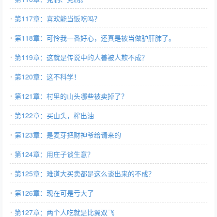
第117章：喜欢能当饭吃吗？
第118章：可怜我一番好心，还真是被当做驴肝肺了。
第119章：这就是传说中的人善被人欺不成？
第120章：这不科学！
第121章：村里的山头哪些被卖掉了？
第122章：买山头，榨出油
第123章：是麦芽把财神爷给请来的
第124章：用庄子谈生意？
第125章：难道大买卖都是这么谈出来的不成？
第126章：现在可是亏大了
第127章：两个人吃就是比翼双飞