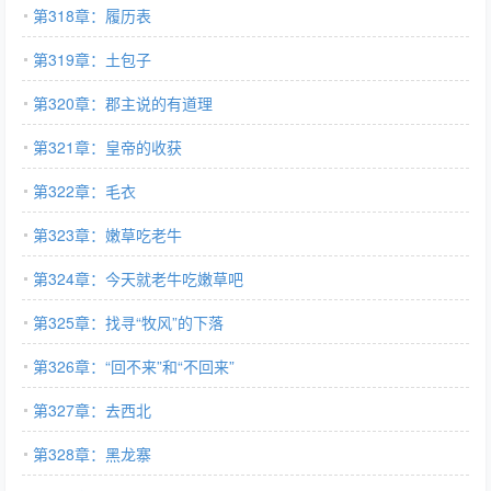
第318章：履历表
第319章：土包子
第320章：郡主说的有道理
第321章：皇帝的收获
第322章：毛衣
第323章：嫩草吃老牛
第324章：今天就老牛吃嫩草吧
第325章：找寻“牧风”的下落
第326章：“回不来”和“不回来”
第327章：去西北
第328章：黑龙寨