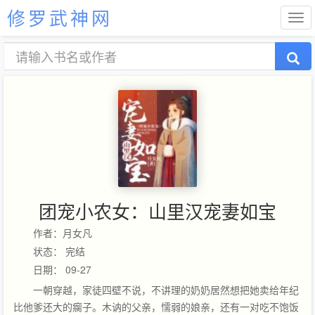
修罗武神网
团宠小农女：山里汉宠妻如宝
作者：月女凡
状态： 完结
日期： 09-27
一朝穿越，家徒四壁不说，不讲理的奶奶居然想把她卖给年纪
比他爹还大的瘸子。木讷的父亲，懦弱的娘亲，还有一对吃不饱饭