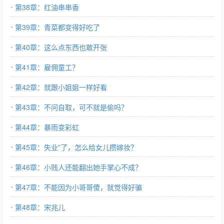
第38章：红油串串香
第39章：青菜都变得好吃了
第40章：这么点东西也敢开张
第41章：雇佣童工？
第42章：就跟小姐姐一样好看
第43章：不问自取，可不就是偷吗？
第44章：暴雨变彩虹
第45章：失业”了，怎么给女儿攒嫁妆？
第46章：小贱人还能翻出她手掌心不成？
第47章：不能因为小哥哥傻，就觉得好骗
第48章：宋兆儿