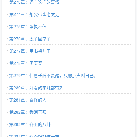
第273章：还有这样的事情
第274章：想要带崔老太走
第275章：争执不休
第276章：太子回京了
第277章：用书换儿子
第278章：买买买
第279章：但愿长醉不复醒，只愿那声叫自己。
第280章：好看的花儿都带刺
第281章：奇怪的人
第282章：香消玉殒
第283章：齐王的八卦
第284章：外面跟打仗一样