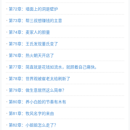
第72章：墙面上的洞是壁炉
第73章：帮三叔想赚钱的主意
第74章：麦家人的胆量
第75章：王氏发现董氏变了
第76章：热火朝天开店了
第77章：简直就是花钱如流水，就顾着自己痛快。
第78章：世界观被崔老太给刷新了
第79章：做生意居然这么简单？
第80章：养小白脸的节奏有木有
第81章：牧风名字的来由
第82章：小姐姐怎么走了？