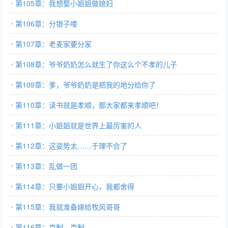
第105章：我想娶小姐姐做媳妇
第106章：分银子喽
第107章：老麦家要分家
第108章：爷爷奶奶怎么就生了你这么个不孝的儿子
第109章：爹，爷爷奶奶是把我的地分给你了
第110章：读书就是孝顺，那大家都来孝顺吧！
第111章：小姐姐就是世界上最厉害的人
第112章：这姿势太……于理不合了
第113章：乱做一团
第114章：只要小姐姐开心，我都舍得
第115章：我就准备嫁给牧风哥哥
第116章：克制、克制。