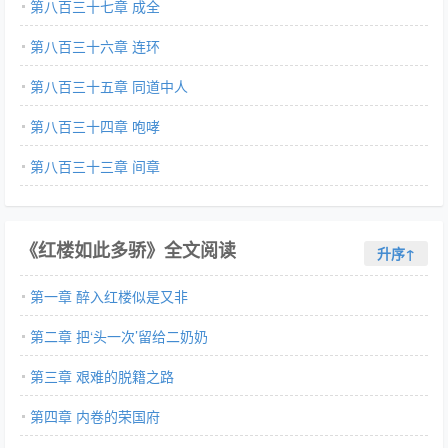
第八百三十七章 成全
第八百三十六章 连环
第八百三十五章 同道中人
第八百三十四章 咆哮
第八百三十三章 间章
《红楼如此多骄》全文阅读
升序↑
第一章 醉入红楼似是又非
第二章 把‘头一次’留给二奶奶
第三章 艰难的脱籍之路
第四章 内卷的荣国府