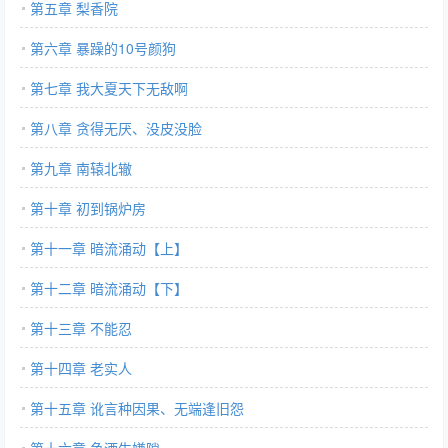
第五章 梨香院
第六章 暴躁的10号颜狗
第七章 我大夏天下无敌啊
第八章 贪得无厌、没皮没脸
第九章 南辕北辙
第十章 初到锅炉房
第十一章 暗流涌动【上】
第十二章 暗流涌动【下】
第十三章 不能忍
第十四章 老实人
第十五章 讹言种因果、无端逢旧怨