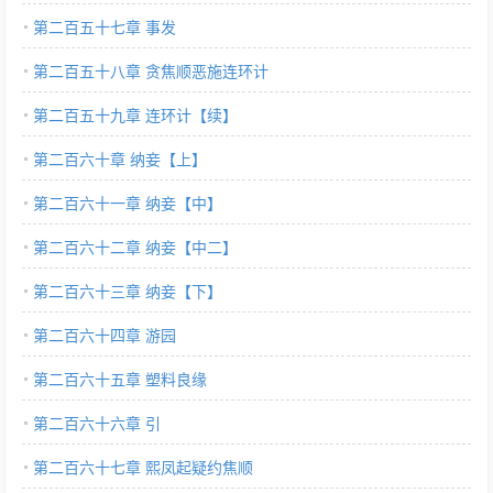
第二百五十七章 事发
第二百五十八章 贪焦顺恶施连环计
第二百五十九章 连环计【续】
第二百六十章 纳妾【上】
第二百六十一章 纳妾【中】
第二百六十二章 纳妾【中二】
第二百六十三章 纳妾【下】
第二百六十四章 游园
第二百六十五章 塑料良缘
第二百六十六章 引
第二百六十七章 熙凤起疑约焦顺