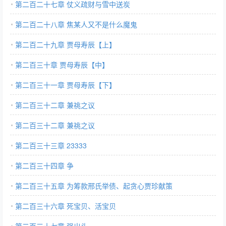
第二百二十七章 仗义疏财与雪中送炭
第二百二十八章 焦某人又不是什么魔鬼
第二百二十九章 贾母寿辰【上】
第二百三十章 贾母寿辰【中】
第二百三十一章 贾母寿辰【下】
第二百三十二章 兼祧之议
第二百三十二章 兼祧之议
第二百三十三章 23333
第二百三十四章 争
第二百三十五章 为筹款邢氏举债、起贪心贾珍献策
第二百三十六章 死宝贝、活宝贝