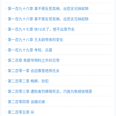
第一百九十六章 事不密反受其祸、出怨言兄妹起隙
第一百九十六章 事不密反受其祸、出怨言兄妹起隙
第一百九十七章 快12点了，想不出章节名
第一百九十八章 王太尉带来的变化
第一百九十九章 考校、瓜葛
第二百章 焦爵爷预料之外的日常
第二百零一章 会迎春誓绝邢氏女
第二百零二章 畅卿、钦犯
第二百零三章 遭陷害烈婢萌死志，巧施为焦顺收晴雯
第二百零四章 谈婚论嫁
第二百零五章 杂