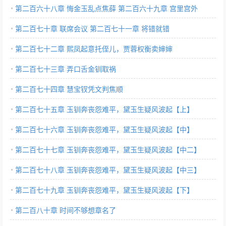
第二百六十八章 悔金玉乱点焦薛 第二百六十九章 宫里宫外
第二百七十章 联席会议 第二百七十一章 将错就错
第二百七十二章 熙凤起意托侄儿，贾蓉权衡卖婶婶
第二百七十三章 弄口舌金钏取祸
第二百七十四章 慧宝钗凭文判焦顺
第二百七十五章 玉钏奔丧怨难平，黛玉生疑风波起【上】
第二百七十六章 玉钏奔丧怨难平，黛玉生疑风波起【中】
第二百七十七章 玉钏奔丧怨难平，黛玉生疑风波起【中二】
第二百七十八章 玉钏奔丧怨难平，黛玉生疑风波起【中三】
第二百七十九章 玉钏奔丧怨难平，黛玉生疑风波起【下】
第二百八十章 时间不够想章名了