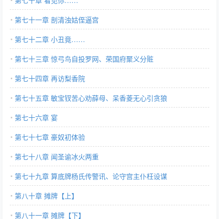
第七十章 看见你……
第七十一章 剖清浊姑侄逼宫
第七十二章 小丑竟……
第七十三章 惊弓鸟自投罗网、荣国府聚义分赃
第七十四章 再访梨香院
第七十五章 敏宝钗苦心劝薛母、呆香菱无心引贪狼
第七十六章 宴
第七十七章 豪奴初体验
第七十八章 闻圣谕冰火两重
第七十九章 算底牌杨氏传警讯、论守宫主仆枉设谋
第八十章 摊牌【上】
第八十一章 摊牌【下】