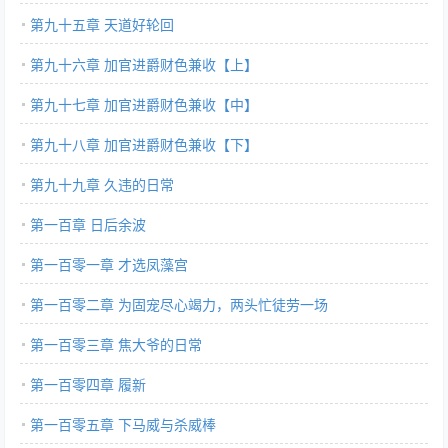
第九十五章 天道好轮回
第九十六章 加官进爵财色兼收【上】
第九十七章 加官进爵财色兼收【中】
第九十八章 加官进爵财色兼收【下】
第九十九章 久违的日常
第一百章 日后余波
第一百零一章 才选凤藻宫
第一百零二章 为固宠尽心竭力，两头忙徒劳一场
第一百零三章 焦大爷的日常
第一百零四章 履新
第一百零五章 下马威与杀威棒