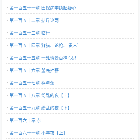
第一百五十一章 因探病李纨起疑心
第一百五十二章 掂斤论两
第一百五十三章 临行
第一百五十四章 狩猎、论枪、‘贵人’
第一百五十五章 一处情景百样心思
第一百五十六章 釜底抽薪
第一百五十七章 猴与蕉
第一百五十八章 纷乱的夜【上】
第一百五十九章 纷乱的夜【下】
第一百六十章 杂
第一百六十一章 小年夜【上】