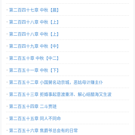
第二百四十七章 中秋【晨】
第二百四十八章 中秋【上】
第二百四十八章 中秋【上】
第二百四十九章 中秋【中】
第二百五十章 中秋【中二】
第二百五十一章 中秋【下】
第二百五十二章 小国舅名动京城，恶姑母计赚主仆
第二百五十三章 拒婚事起意渡重洋、解心结醋海又生波
第二百五十四章 二斗贾琏
第二百五十五章 同人不同命
第二百五十六章 焦爵爷总会有的日常