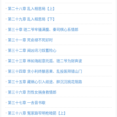
第二十八章 乱入相思局【上】
第二十九章 乱入相思局【下】
第三十章 琏二爷牢骚满腹、秦司棋心系情郎
第三十一章 死俞禄不死好时
第三十二章 闻凶讯刁奴蓄险心
第三十三章 林如海起意托孤、琏二爷为财奔波
第三十四章 贪小利终酿恶果、乱投医拜错山门
第三十五章 藏祸心引入歧途、醉沉沉桃花阻路
第三十六章 烈性女捐身救情郎
第三十七章 一去音书歇
第三十八章 冤家路窄明枪暗箭【上】