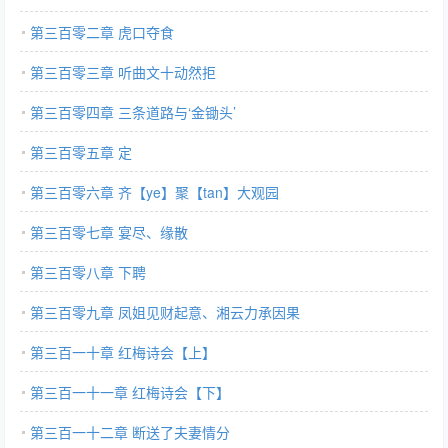
第三百零二章 虎口夺食
第三百零三章 听曲文十动然拒
第三百零四章 三条道路与‘金锄头’
第三百零五章 定
第三百零六章 齐【ye】聚【tan】大观园
第三百零七章 宴尽、缘散
第三百零八章 下聘
第三百零九章 凤姐见财起意、湘云力承因果
第三百一十章 红梅诗会【上】
第三百一十一章 红梅诗会【下】
第三百一十二章 断送了夫妻情分