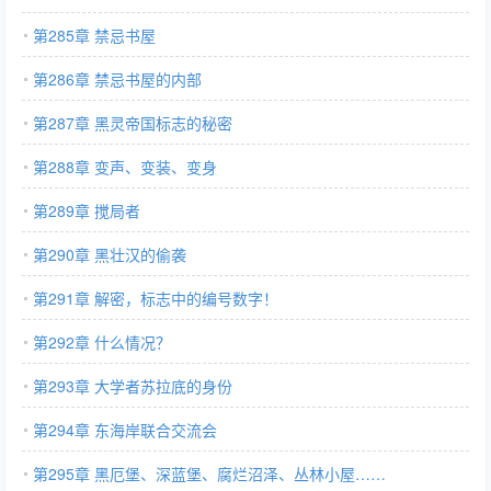
第285章 禁忌书屋
第286章 禁忌书屋的内部
第287章 黑灵帝国标志的秘密
第288章 变声、变装、变身
第289章 搅局者
第290章 黑壮汉的偷袭
第291章 解密，标志中的编号数字！
第292章 什么情况？
第293章 大学者苏拉底的身份
第294章 东海岸联合交流会
第295章 黑厄堡、深蓝堡、腐烂沼泽、丛林小屋……