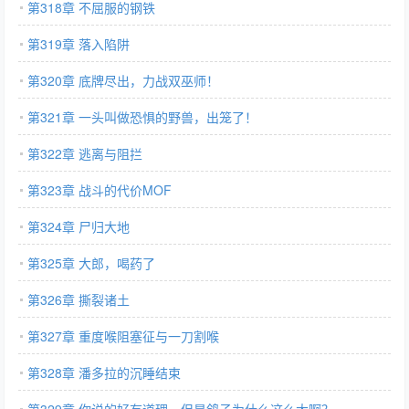
第318章 不屈服的钢铁
第319章 落入陷阱
第320章 底牌尽出，力战双巫师！
第321章 一头叫做恐惧的野兽，出笼了！
第322章 逃离与阻拦
第323章 战斗的代价MOF
第324章 尸归大地
第325章 大郎，喝药了
第326章 撕裂诸土
第327章 重度喉阻塞征与一刀割喉
第328章 潘多拉的沉睡结束