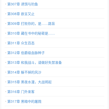
第307章 诱饵与钓鱼
第308章 欲言又止
第309章 打败你的，是……路盲
第310章 藏在书中的秘密是……
第311章 众生百态
第312章 伯爵级血脉种子
第313章 和我战斗，请做好失禁准备
第314章 躲不掉的风沙
第315章 黑夜水漫，大战将起
第316章 门外来客
第317章 黑暗中的屠戮