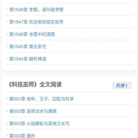
第1548章 李察，请叫我李察
第1547章 欢迎来到现实世界
第1546章 冰雪中的酒馆
第1545章 第五条咒
第1544章 解析神语
《科技巫师》全文阅读
升序↑
第001章 地牢、王子、囚犯与科学
第002章 巫师法术与黄磷
第003章 火焰蟒蛇与英格兰长弓
第004章 爆炸