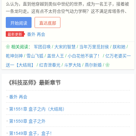
么认为，直到他穿越到类似中世纪的世界，成为一名王子，接着被
一条龙叼走。这有点不太符合空气动力学啊？这不满足库塔条件、
绕翼环量和伯努利定理的东西，是怎么飞起来的？靠内置发动机？
开始阅读
直达底部
李察忍不住的出声道，低头看向骑在身下的巨龙，嗯，我需要研究
研究。对了，刚才你说，之所以绑架我这个王子，是想给你的龙女
番外 再会
最新更新
儿找个玩伴？这个理由有点太勉强了吧？吼！巨龙怒吼着挥动双
❀ 相关阅读：
军团召唤
/
大宋的智慧
/
当年万里觅封侯
/
朕和她
/
翼，直冲天际。
乾坤剑神
/
雪山飞狐
/
盖世人王
/
小白花他不装了！
/
亿万老婆买一
送一【大结局】
/
红杏泄春光
/
斗罗大陆
/
燕尔新婚
/ ❀
《科技巫师》最新章节
番外 再会
第1551章 盒子之内（大结局）
第1550章 盒子之外
第1549章 盒子，盒子！