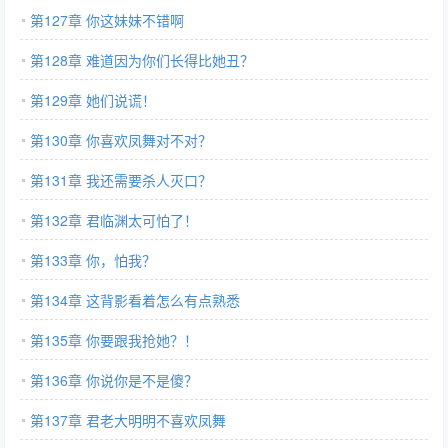
第127章 你这妹妹不错啊
第128章 难道因为你们长得比她丑？
第129章 她们说谎！
第130章 你喜欢凤舞对不对？
第131章 我还需要杀人灭口？
第132章 君临渊太可怕了！
第133章 你，怕我？
第134章 这背影看着怎么有点熟悉
第135章 你要跟我抢她？！
第136章 你说你是不是傻？
第137章 君老大明明不喜欢凤舞