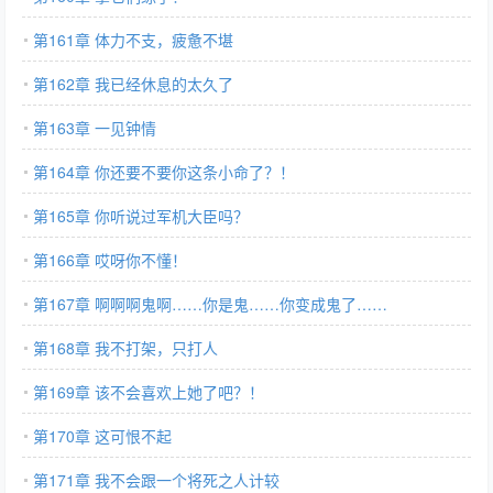
第161章 体力不支，疲惫不堪
第162章 我已经休息的太久了
第163章 一见钟情
第164章 你还要不要你这条小命了？！
第165章 你听说过军机大臣吗？
第166章 哎呀你不懂！
第167章 啊啊啊鬼啊……你是鬼……你变成鬼了……
第168章 我不打架，只打人
第169章 该不会喜欢上她了吧？！
第170章 这可恨不起
第171章 我不会跟一个将死之人计较