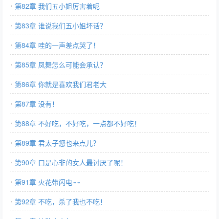
第82章 我们五小姐厉害着呢
第83章 谁说我们五小姐坏话？
第84章 哇的一声差点哭了！
第85章 凤舞怎么可能会承认？
第86章 你就是喜欢我们君老大
第87章 没有！
第88章 不好吃，不好吃，一点都不好吃！
第89章 君太子您也来点儿？
第90章 口是心非的女人最讨厌了呢！
第91章 火花带闪电~~
第92章 不吃，杀了我也不吃！