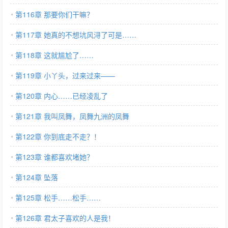
第116章 那要你们干嘛？
第117章 她真的不想坑风浔了可是……
第118章 这就尴尬了……
第119章 小丫头，过来过来——
第120章 内心……已经凌乱了
第121章 我叫凤舞，凤舞九洲的凤舞
第122章 你到底走不走？！
第123章 谁都喜欢堵她？
第124章 坠落
第125章 松手……松手……
第126章 君太子喜欢的人是我！