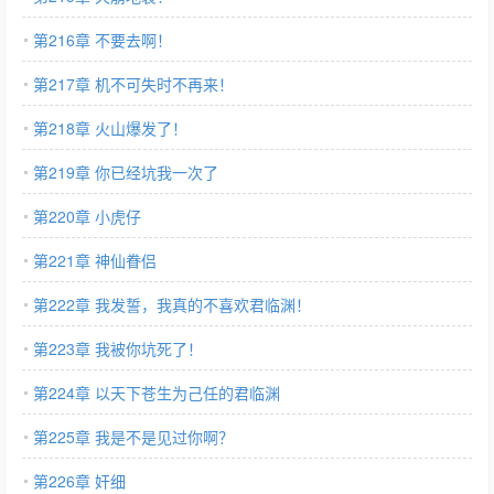
第216章 不要去啊！
第217章 机不可失时不再来！
第218章 火山爆发了！
第219章 你已经坑我一次了
第220章 小虎仔
第221章 神仙眷侣
第222章 我发誓，我真的不喜欢君临渊！
第223章 我被你坑死了！
第224章 以天下苍生为己任的君临渊
第225章 我是不是见过你啊？
第226章 奸细