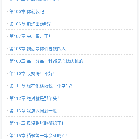
第105章 你就装吧
第106章 能炼出药吗？
第107章 完、蛋、了！
第108章 她就是你们要找的人
第109章 每一分每一秒都是心惊肉跳的
第110章 哎妈呀！不好！
第111章 现在他还敢说一个字吗？
第112章 绝对就是那丫头！
第113章 我怎么闻到一股……
第114章 风浔整张脸都绿了！
第115章 稍微等一等会死吗？！