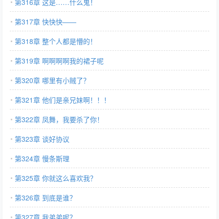
第316章 这是……什么鬼！
第317章 快快快——
第318章 整个人都是懵的！
第319章 啊啊啊啊我的裙子呢
第320章 哪里有小贼了？
第321章 他们是亲兄妹啊！！！
第322章 凤舞，我要杀了你！
第323章 谈好协议
第324章 慢条斯理
第325章 你就这么喜欢我？
第326章 到底是谁？
第327章 我弟弟呢？