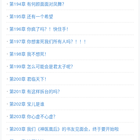
第194章 有何颜面面对凤舞？
第195章 还有一个希望
第196章 你疯了吗？！快住手！
第197章 你想害死我们所有人吗？！！！
第198章 我不想死！
第199章 怎么可能会是君太子呢？
第200章 君临天下！
第201章 有这样拆台的吗？
第202章 宝儿是谁
第203章 你心虚不心虚？
第203章 我们《神医凰后》的书友见面会，终于要开始啦