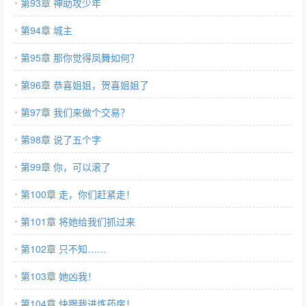
第93章 神助攻少年
第94章 城主
第95章 那你觉得凤舞如何？
第96章 恭喜姐姐，贺喜姐姐了
第97章 我们来做个交易？
第98章 说了五个字
第99章 你，可以滚了
第100章 走，你们赶紧走！
第101章 将她给我们抓过来
第102章 只不知……
第103章 她凶我！
第104章 快跟我进炼药房！