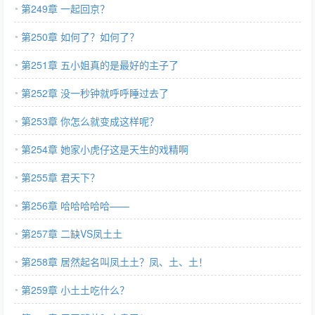
第249章 一起回京？
第250章 如何了？如何了？
第251章 五小姐真的是最好的主子了
第252章 没一秒钟就呼呼睡过去了
第253章 你怎么就变成这样呢？
第254章 她家小虎仔这是天生的戏精啊
第255章 君天下？
第256章 哈哈哈哈哈——
第257章 二缺VS凤土土
第258章 居然起名叫凤土土？凤、土、土！
第259章 小土土吃什么？