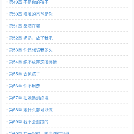
第49章 不是你的孩子
第50章 唯唯的爸爸是你
第51章 桑酒在哪
第52章 奶奶，放了我吧
第53章 你还想骗我多久
第54章 绝不放弃这段感情
第55章 去见孩子
第56章 你不用走
第57章 把她逼到绝境
第58章 她什么都可以做
第59章 我不会逃跑的
第60章 在一起时，她会别过视线