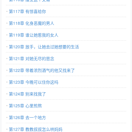
第117章 有惊喜给你
第118章 化身恶魔的男人
第119章 谁让她惹我的女人
第120章 放手，让她去过她想要的生活
第121章 对她无尽的思念
第122章 带着浓烈酒气的他又找来了
第123章 今晚可以住你这吗
第124章 别来找我了
第125章 心里煎熬
第126章 去一个地方
第127章 教教叔叔怎么哄妈妈