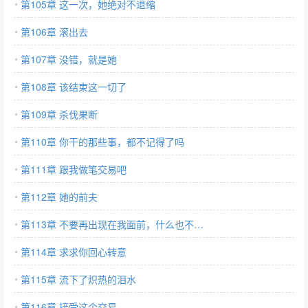
第105章 这一次，她绝对不退缩
第106章 滚出去
第107章 没错，就是她
第108章 该结束这一切了
第109章 杀伐果断
第110章 你干的那些事，都不记得了吗
第111章 跟我做笔交易吧
第112章 她的前夫
第113章 不要再出现在我面前，什么也不…
第114章 求求你回心转意
第115章 流下了炽热的泪水
第116章 接受这个交易