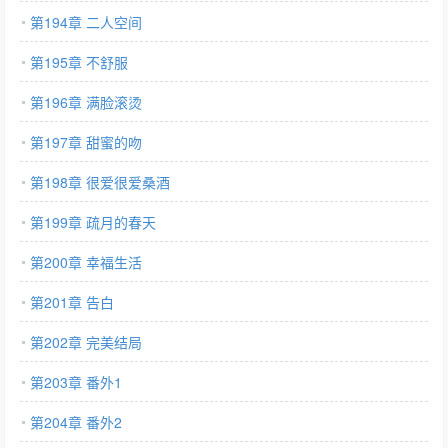
第194章 二人空间
第195章 不舒服
第196章 满脸滚烫
第197章 甜蜜的吻
第198章 很爱很爱桑酒
第199章 疏月的春天
第200章 幸福生活
第201章 告白
第202章 完美结局
第203章 番外1
第204章 番外2