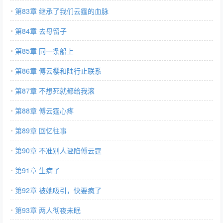
第83章 继承了我们云霆的血脉
第84章 去母留子
第85章 同一条船上
第86章 傅云樱和陆行止联系
第87章 不想死就都给我滚
第88章 傅云霆心疼
第89章 回忆往事
第90章 不准别人诬陷傅云霆
第91章 生病了
第92章 被她吸引，快要疯了
第93章 两人彻夜未眠