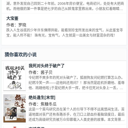
湖，意外发现自己回到二十年前。2006年房价便宜，电商初兴，处处有大把商
机。而他做的第一件事是把七岁的自己从醉鬼家里救出来。小朋友红着眼睛哭
哭啼啼:“你……你是不是，要把我卖掉，嗝。”绷着阎王脸的某人给他扔了包纸
大宝鉴
巾，一个人去阳台闷头抽烟。我小时候怎么是这么个德行。
作者：罗晓
跌入人生谷底的少年许东偶得异能，能看到珍宝所发出来的宝气，从此鉴宝寻
宝，能人所不能！ 珠有光，宝有气，人生就是一出美女与财富混杂的戏！
猜你喜欢的小说
我死对头终于破产了
作者：酱子贝
令纪燃不爽多年的死对头破产了。狐朋狗友问纪燃打算怎么办。
纪燃冷笑一声——这他妈还用问？！那当然是趁机折磨他、羞辱
他、践踏他啦:)于是纪燃大手一挥，把卡往死对头身上一丢，张
狂地说要‘资助’他。结果第二天，他一脸懵逼的坐在床头，感受
绝处逢生[末世]
着身上的阵阵酸疼，想起昨晚受过的苦，挨过的‘打’和流过的
泪……日你妈。亏你妈大发了。狗比秦满，我杀了你。——【秦
作者：焦糖冬瓜
满攻x纪燃受】
这是一个菜鸟研究员在某个人的引导下不得不远离悠闲生活，苦
逼地面对丧尸还有各路杀手，在刀口上舔血拎着脑袋度日，最后
还成为高级研究员被万众仰慕载入人类史册的故事。本文背景：
两百年前，彗星病毒肆虐地球，将全球绝大多数人类感染成为丧