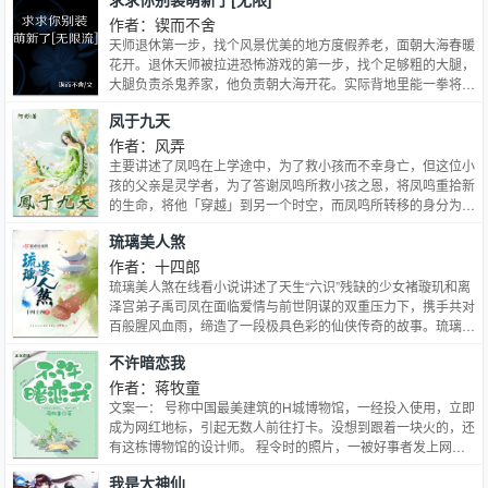
性格各异、风趣动人的主人公，和一连串戏谑生动、引人入胜的
故事。 整部戏层次分明，剧情发展十分合理，而且感情丰富，
作者：锲而不舍
不仅有眼泪，有欢笑，有令人紧张的生死难关，也有令人感动的
天师退休第一步，找个风景优美的地方度假养老，面朝大海春暖
真情告白，堪称情景喜剧的经典之作！
花开。退休天师被拉进恐怖游戏的第一步，找个足够粗的大腿，
大腿负责杀鬼养家，他负责朝大海开花。实际背地里能一拳将厉
鬼锤爆，直播间的观众们只想摇着他的肩膀大喊：求求你别装萌
凤于九天
新了！后来，沈清城终于在观众们懵逼加茫然的目光中，不耐烦
的掏出了桃木剑和黄符。就不能让我安生两天？辣鸡游戏，误我
作者：风弄
养老！大腿：？戏精爱演vs沉默稳重
主要讲述了凤鸣在上学途中，为了救小孩而不幸身亡，但这位小
孩的父亲是灵学者，为了答谢凤鸣所救小孩之恩，将凤鸣重拾新
的生命，将他「穿越」到另一个时空，而凤鸣所转移的身分为西
雷国的太子，不过这位太子的地位似乎并不是凤鸣所想象的崇
琉璃美人煞
高，与摄政王容恬有不寻常的关系，容恬也发觉太子的内在并不
是之前的太子，加上凤鸣时常脱口而出的不可思议的观点，进而
作者：十四郎
对凤鸣产生兴趣。
琉璃美人煞在线看小说讲述了天生“六识”残缺的少女褚璇玑和离
泽宫弟子禹司凤在面临爱情与前世阴谋的双重压力下，携手共对
百般腥风血雨，缔造了一段极具色彩的仙侠传奇的故事。琉璃美
人煞又是十生十世，琉璃美人煞无支祁和紫狐。
不许暗恋我
作者：蒋牧童
文案一： 号称中国最美建筑的H城博物馆，一经投入使用，立即
成为网红地标，引起无数人前往打卡。没想到跟着一块火的，还
有这栋博物馆的设计师。 程令时的照片，一被好事者发上网，
就直冲热搜。 网友惊呼：乖乖，现在建筑届都已经内卷成这
我是大神仙
样，是不是不长成这样，都不好意思自称知名建筑师。 于是网