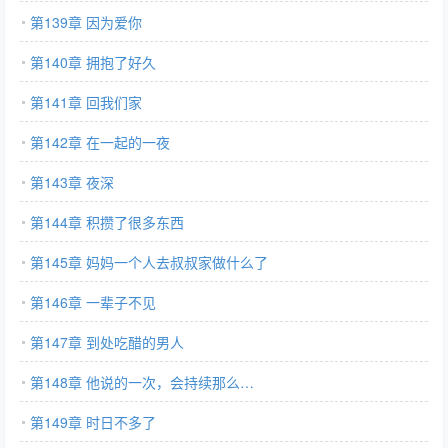
第139章 因为爱你
第140章 拥抱了好久
第141章 回我们家
第142章 在一起的一夜
第143章 夜深
第144章 积攒了很多东西
第145章 妈妈一个人去叔叔家做什么了
第146章 一辈子不见
第147章 到处吃醋的男人
第148章 他说的一次，会持续那么…
第149章 时日不多了