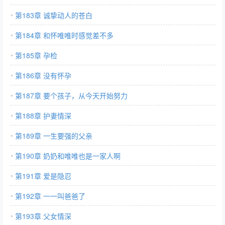
第183章 诚挚动人的苍白
第184章 和怀唯唯时感觉差不多
第185章 孕检
第186章 没有怀孕
第187章 要个孩子，从今天开始努力
第188章 护妻情深
第189章 一生要强的父亲
第190章 奶奶和唯唯也是一家人啊
第191章 爱是隐忍
第192章 一一叫爸爸了
第193章 父女情深