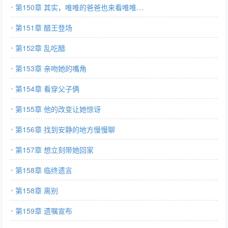
第150章 其实，唯唯的爸爸也来看唯唯…
第151章 醋王登场
第152章 乱吃醋
第153章 亲吻她的嘴角
第154章 看穿父子俩
第155章 他的改变让她惊讶
第156章 找到安静的地方慢慢聊
第157章 想立刻带她回家
第158章 临终遗言
第158章 离别
第159章 遗嘱宣布