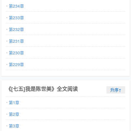
第234章
第233章
第232章
第231章
第230章
第229章
《[七五]我是陈世美》全文阅读
升序↑
第1章
第2章
第3章