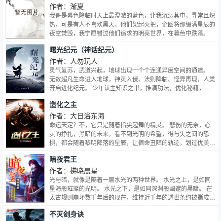
作者：渐夏
我哥是暮色降临时天上最澄澈的蓝色，让我沉溺其中，寻常且炽
热，可是有人不喜欢黑天，他们架起火把，企图将那缀满星辰的
夜空焚毁，我宁愿错过他们追求的明亮世界，在暮色中跌落。
曙光纪元（神话纪元）
作者：人勿玩人
灵气复苏，武道兴起，地球出现一个个连通异度空间的通道。
无数超凡生命进入地球，神灵入侵、法则降临、怪异再现，人类
开启进化纪元。 少年认主知识之书，推演功法，优化秘籍，第
三视角，属性异能，踏上超凡之旅。
造化之主
作者：大日浴东海
命运天定？不，它只是随着指尖起舞的精灵。 悲伤的无奈，心
灵的挣扎，黑暗的未来，看不到光明的希望，得与失之间的恐
惧，都会随着黎明降落的星辰，让宿命丑陋的轨迹，划过优美的
弧线！ 当坐在王座之上，左手掌控命运，右手赐予造化！
暗夜君王
作者：拂晓晨星
光与暗，就像是隔着一层水光的两种世界。 水光之上，是如同
星海般璀璨的光明。 水光之下，是如同深渊般幽邃的黑暗。 在
太古规则崩坏数千年后的现在，维持近千年的遁世条约被撕成了
碎片，如潭水般沉寂千年的异民世界，顿时掀起了惊天的波澜。
不灭剑身诀
全副武装的异民武士，再次高高举起了那黑暗的旌旗，重新开始