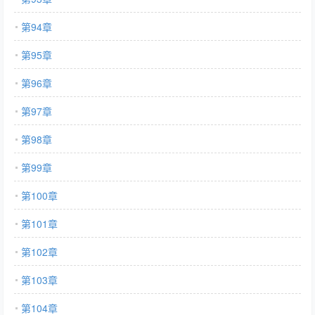
第94章
第95章
第96章
第97章
第98章
第99章
第100章
第101章
第102章
第103章
第104章