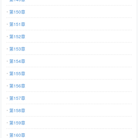
第150章
第151章
第152章
第153章
第154章
第155章
第156章
第157章
第158章
第159章
第160章