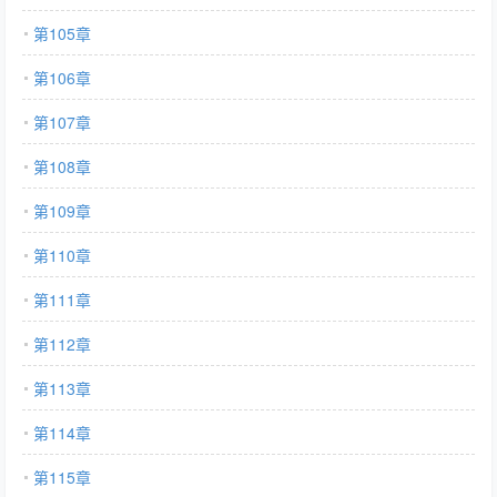
第105章
第106章
第107章
第108章
第109章
第110章
第111章
第112章
第113章
第114章
第115章