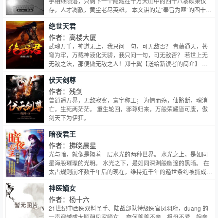
手相继陨落，只剩下一个隐藏在十万大山中的四十八寨硕果仅
存，人才凋敝，黄尘老尽英雄。 本文讲的是“奉旨为匪”的四十八
寨大当家之女周翡离家后，历尽艰险，终于成就一代名刀的故
绝世天君
事。 本文出场人物众多，各有故事，主人公性格有趣，剧情起
落分明，可读性较强。
作者：高楼大厦
武魂万千，神道无上，我只问一句，可无敌否？ 青藤通天，苍
穹为牢，万载神液化天骄，我只问一句，可无敌否？ 若世上无
无敌之法，那便做无敌之人！郑十翼【送给新读者的简介】 这
里有最热血的故事，这里有最刚硬的骨头，这里有最挺拔的脊
伏天剑尊
梁，这里还有动人的情谊！ 一个属于高楼大厦的故事，一段为
热血，友情而诞生的传奇。【送给老朋友们的简介】
作者：残剑
曾逍遥万界，无敌寂寞，寰宇称王； 为情而殇，仙路断，魂消
亡，生死两茫茫。 重生轮回，邪尊归来，万般荣耀皆可废，傲
剑天下为伊狂。
暗夜君王
作者：拂晓晨星
光与暗，就像是隔着一层水光的两种世界。 水光之上，是如同
星海般璀璨的光明。 水光之下，是如同深渊般幽邃的黑暗。 在
太古规则崩坏数千年后的现在，维持近千年的遁世条约被撕成了
碎片，如潭水般沉寂千年的异民世界，顿时掀起了惊天的波澜。
神医嫡女
全副武装的异民武士，再次高高举起了那黑暗的旌旗，重新开始
书写那黑暗的镇魂歌。 就在人类社会中都处于弱势地位的陈
作者：杨十六
烨，却意外的卷进了这场狂岚般的纷争，茫然的他只能握紧了手
21世纪中西医双料圣手、陆战部队特级医官凤羽珩，duang 的
中的银枪，等待着那不可捉摸的结局。
一声穿越成大顺朝凤家嫡女。 奈何爹爹不亲，祖母不爱，娘亲