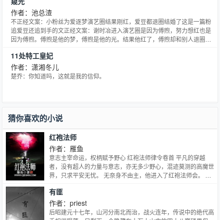
窥光
作者：池总渣
不正经文案：小粉丝为爱逐梦演艺圈结果刚红，爱豆都退圈结婚了这是一篇粉
追爱豆还追到手的文正经文案：谢时冶进入演艺圈是因为傅煦，努力想红也是
因为傅煦。傅煦是他的梦，傅煦是他的光。结果他红了，傅煦却和别人退圈结
婚了？？谢时冶一句脏话不知当讲不当讲。经纪人：“小道消息都说你讨厌傅影
11处特工皇妃
帝耶？”谢时冶咬牙切齿：“说得对，我可讨厌死他了。有他没我，有我没他！”
然而……夜深人静，独自一人时，谢时冶点开装满了傅煦视频的文件夹****。
作者：潇湘冬儿
影帝攻x顶流受*受不是三，攻也没婚内出轨！傅煦/攻（是念xu！不是xi！）x谢
楚乔：你知道吗，这就是我的信仰。
时冶/受（是念ye！不是zhi！）
猜你喜欢的小说
红袍法师
作者：雁鱼
意志主宰命运，权柄赋予野心 红袍法师律令卷首 平凡的穿越
者，没有超人的力量与意志，亦无多少野心，混迹莫测的高魔世
界，只求平安无忧。 无奈身不由主，他进入了红袍法师会。 臭
名昭著，以凶残与阴暗闻名大陆的黑暗法师政权，如果不能通过
有匪
残酷如同蛊盆般的淘汰，就只有悲惨的死去，沦为各类邪恶魔法
的实验品。 他是否还能够如他所愿地生存下去？ 一个dnd外行
作者：priest
人瞎编的伪dndYY，请理智对待。 由于缺少经验，前期情节安
后昭建元十七年，山河分南北而治，战火连年，传说中的绝代高
排失误，吸引力不足，坚持阅读会有惊喜。