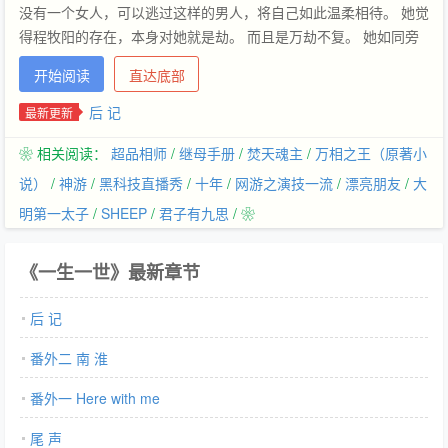
没有一个女人，可以逃过这样的男人，将自己如此温柔相待。 她觉
得程牧阳的存在，本身对她就是劫。 而且是万劫不复。 她如同旁
观者，看着镜头推近他，只觉好笑。可就是这么盯着少年的他，看
开始阅读
直达底部
着看着就觉得痴了。这场爱，不管是谁先入了迷，都早已注定了一
生一世。 他们还有很长的时间，他并不着急。这么长的故事，他需
后 记
最新更新
要慢慢地讲给她听。他，程牧阳，是如何欠了她一条命。 而又是如
❀ 相关阅读：
超品相师
/
继母手册
/
焚天魂主
/
万相之王（原著小
何，贪得无厌地要了她一生一世。…
说）
/
神游
/
黑科技直播秀
/
十年
/
网游之演技一流
/
漂亮朋友
/
大
明第一太子
/
SHEEP
/
君子有九思
/ ❀
《一生一世》最新章节
后 记
番外二 南 淮
番外一 Here with me
尾 声