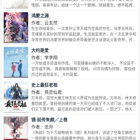
懦弱，弟弟年幼，姐妹一个比一个狠辣，穿越重生，绝不能再像
原主那般窝囊！ 跟我斗？老子一鞭子抽得你满地找牙！ 跟我
鸿蒙之源
打？老子一手术刀把你千刀万剐！ 玩阴的？老子一针下去扎你
个半身不遂！ 杀我灭口？一爪子挠开你的心窝！ 人人可欺的柔
作者：云玄然
弱女子摇身一变成为大顺朝的香饽饽，跟皇帝开医院，揽尽天下
在生命结束后，一次意外让李天成为至高的存在。当李天死后，
人心天下财，但是那个见鬼皇子的婚约是怎么回事儿？ 还有这
灵魂莫名其妙的带到宇宙起源，生活就是意外，在一次无意中和
位毁了容的瘸子你说什么？壁咚了劳资还要我助你得天下？ 得
孕育世界的鸿蒙世界树融合并带着绝世法诀游玩火影世界，并遇
了天下谁还送给你！流氓王爷你si不si傻？ 标签： 后宫 宅斗 架
到了人生中的至爱。后因心中放不下前世的亲情回到了盘古星
大约是爱
空种田 穿越
域，在回来的途中抢了艾博文文明的科技产物，带回了自己前世
的母星。当鸿蒙完全感悟宇宙真谛时却迎来了他第一次危机，它
作者：李李翔
便上鸿蒙之源，作为孕育鸿蒙世界树的空间却有另外一层法则包
一开始或许是逢场作戏， 可是随着纠缠的不断深入， 不论是不
裹着鸿蒙世界树，这法则带着智慧，鸿蒙与它斗智斗勇终于战胜
甘亦或不屑， 真真假假模糊了视线。 问世间情为何物， 那些经
了它，最终成为世界主宰
历过的喜怒哀乐， 大约是爱。
史上最狂老祖
作者：燕灵仙君
万年前，混世大魔王林天在人界成为无敌传说。万年后，林天修
重回故里。曾经他创建的第一大宗已经成了不入流门派，而徒弟
们又下落不明，最可恶的是徒孙们被人欺压。一怒之下，林天一
手撕天，一脚跺地，让无数仙神陪葬！
镜·前传朱颜／上卷
作者：沧月
《朱颜》为千万级畅销书《镜》系列前传，讲述了空桑王朝赤之
一族的郡主朱颜从逃婚事件伊始，她与身为九嶷山大神官的师父