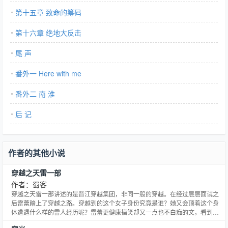
第十五章 致命的筹码
第十六章 绝地大反击
尾 声
番外一 Here with me
番外二 南 淮
后 记
作者的其他小说
穿越之天雷一部
作者：蜀客
穿越之天雷一部讲述的是晋江穿越集团，非同一般的穿越。在经过层层面试之
后雷蕾踏上了穿越之路。穿越到的这个女子身份究竟是谁？她又会顶着这个身
体遭遇什么样的雷人经历呢？雷蕾更健康搞笑却又一点也不白痴的文，看到最
后不由自主会被其温情打动。实属天雷教的又一绝作，不可错过。