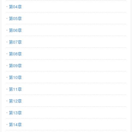
第04章
第05章
第06章
第07章
第08章
第09章
第10章
第11章
第12章
第13章
第14章