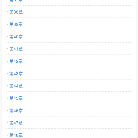
第38章
第39章
第40章
第41章
第42章
第43章
第44章
第45章
第46章
第47章
第48章