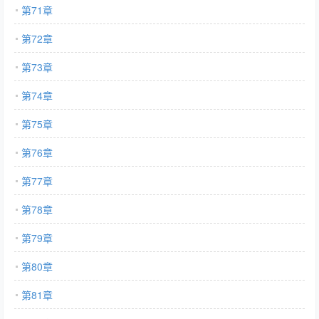
第71章
第72章
第73章
第74章
第75章
第76章
第77章
第78章
第79章
第80章
第81章