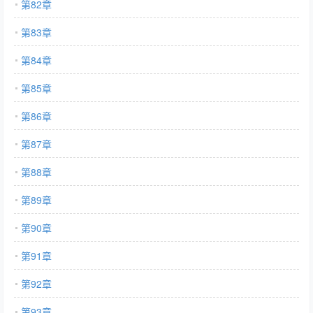
第82章
第83章
第84章
第85章
第86章
第87章
第88章
第89章
第90章
第91章
第92章
第93章