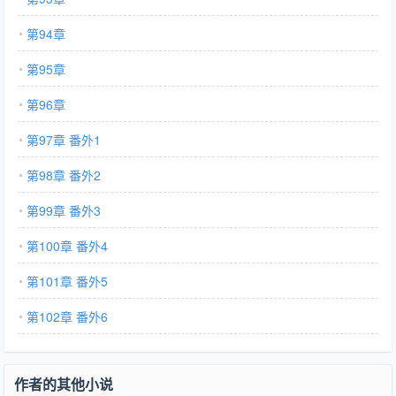
第94章
第95章
第96章
第97章 番外1
第98章 番外2
第99章 番外3
第100章 番外4
第101章 番外5
第102章 番外6
作者的其他小说