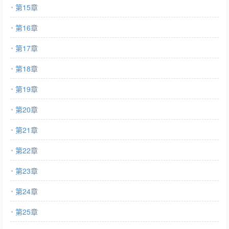
第15章
第16章
第17章
第18章
第19章
第20章
第21章
第22章
第23章
第24章
第25章