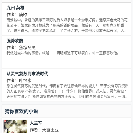
九州·英雄
作者：唐缺
南淮城中，曾经的英雄王姬野的后人姬承是一个游手好闲，迷恋声色犬马的花
花公子，姬家的虎牙枪成为了用来敛钱的展品。然后有一天，那杆虎牙枪丢
了。迫不得已，纨绔子弟姬承走上了寻枪之旅，于是他和羽族天驱云湛，人族
公主石秋瞳陷入了一场即将席卷九州大地的阴谋与叛乱之中。而最终，左右了
强势攻防
整个战局，左右了所有人命运的，竟然仅仅是一个名不见经传的养猪人
作者：焦糖冬瓜
我做过最冲动的事情，就是……明明知道不可以表白，却一直很喜欢他。
从灵气复苏到末法时代
作者：叶恨水
身在灵气复苏的武道时代，却拥有了去往修仙世界的能力！ 苦于没有习武资质
的方正表示 不练武了。 我修仙！！！ 什么？ 修仙世界已近末法，灵气稀缺？
天材地宝匮乏？ 能自如穿梭两界的方正表示，我们这旮沓刚灵气复苏，一切都
不是问题。 反派：救命，有人作弊啊，修仙的欺负我们练武的，还有没有天理
了？…
猜你喜欢的小说
大主宰
作者：天蚕土豆