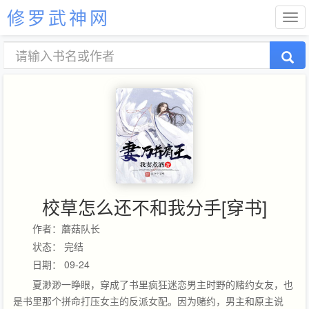
修罗武神网
校草怎么还不和我分手[穿书]
作者：蘑菇队长
状态： 完结
日期： 09-24
夏渺渺一睁眼，穿成了书里疯狂迷恋男主时野的赌约女友，也
是书里那个拼命打压女主的反派女配。因为赌约，男主和原主说