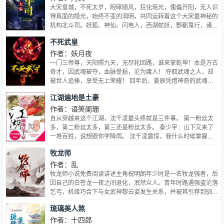
大宋皇城，不死太岁，咆哮随风，狂化瑶光，傀儡开阳，无人识
得真面的隐光，始终不变的洞明，共同运转着这个大宋最神秘的
机构北斗司。妖狐、神仙、闪电人，西湖蛇妖，酆都鬼行，诸般
异状一一征服。
不死武皇
作者：妖月夜
一门三帝尊，天阳照九天，无尽轮回路，谁来掌乾坤！本是万古
奇才，因武魂被夺，血脉受损，沦为庸人！ 夺取武魂之人，却
被世人追捧，享受无上荣耀！ 四年后，姜辰凭借神奇的武魂之
树，重新凝聚武魂，开启了一条雄霸九天的强者之路！你有无缺
江湖遍地是土豪
武魂，乃千年难得一见的天才？你有先天武魂，乃万年难得一见
的天才？抱歉，我有武魂之树，可凝聚万千武魂！ 随着武魂之
作者：语笑阑珊
树的不断成长，那尘封万年的秘密逐渐被揭开九天的神魔，因姜
自从穿越来这个江湖，沈千凌最头疼就是三件事。 第一粉丝太
辰而颤抖
多，第二粉丝太多，第三还是粉丝太多。 秦少宇：山下又来了
一堆百姓，说想跟你学降雨。 沈千凌震惊，我什么时候掌握了
这种技能？ 江湖难道不应该血雨又腥风，你们稍微按照剧情走
牧龙师
一下啊！
作者：乱
牧龙师小说免费阅读讲述主角祝明朗年少时是一名牧龙强者，后
因自己的白苍龙一夜之间退化，泯然众人。青年时路遇强盗沦落
乞丐，机缘巧合下与女武神黎云姿发生关系，并被其引荐到驯龙
学院。这片大陆上任何生灵都有几率化龙。传言每个生命都有自
琉璃美人煞
己的一道龙门，跃过之后，宛如苍穹日月，耀眼辉煌。人也是如
此。人的龙门就在于化身牧龙师。四处找寻那些即将化龙的小幼
作者：十四郎