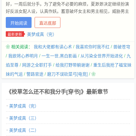
好，一周后就分手。为了避免不必要的麻烦，夏渺渺决定继续扮演
好反派女配人设，认真作妖。蓄意破坏女主和男主相见，威胁男主
去给她拿钱包；弄坏了男主的爱车，自告奋勇要给他修车，导致车
开始阅读
直达底部
子彻底报废；凌晨三点疯狂骚扰有起床气的男主，要他去给她买早
餐。可为什么——男主拿到钱包后，看着钱包里的他的照片，给了
美梦成真（完）
最新更新
❀ 相关阅读：
我和大佬都有读心术
/
我喜欢你时我不红
/
兽破苍穹
/
我欲将心养明月
/
一生一世,黑白影画
/
从污染全世界开始进化
/
九
焰至尊
/
网游之全职打手
/
给我打野带躺谢谢
/
重生后我抢了福宝妹
妹的气运
/
警路官途
/
磨刀不误砍菜弓[电竞]
/ ❀
《校草怎么还不和我分手[穿书]》最新章节
美梦成真（完）
美梦成真（三）
美梦成真（二）