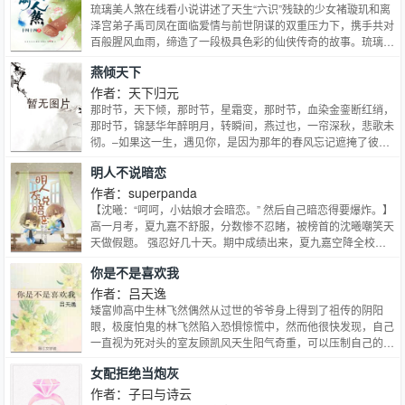
灵，将它们驯养成当世无双的龙王！牧龙师免费无弹窗在哪里
琉璃美人煞在线看小说讲述了天生“六识”残缺的少女褚璇玑和离
看？
泽宫弟子禹司凤在面临爱情与前世阴谋的双重压力下，携手共对
百般腥风血雨，缔造了一段极具色彩的仙侠传奇的故事。琉璃美
人煞又是十生十世，琉璃美人煞无支祁和紫狐。
燕倾天下
作者：天下归元
那时节，天下倾，那时节，星霜变，那时节，血染金銮断红绡，
那时节，锦瑟华年醉明月，转瞬间，燕过也，一帘深秋，悲歌未
彻。–如果这一生，遇见你，是因为那年的春风忘记遮掩了彼此
的气息，以致于在茫茫人海里，我不能不转身，对上你若有所悟
明人不说暗恋
的回眸。那么让我记得你，从总角黄髫至白发耄耋，每一个昨日
都比今日更为分明，如同就那端砚徽墨，宣纸湖笔，铺开紫檀案
作者：superpanda
几锦绣长卷，每一落笔，都白纸黑字，淋漓鲜明。这一生与你一
【沈曦：“呵呵，小姑娘才会暗恋。” 然后自己暗恋得要爆炸。】
起的日子，是欢歌，是清词，是杨柳碧波间抚琴一曲，一个音符
高一月考，夏九嘉不舒服，分数惨不忍睹，被榜首的沈曦嘲笑天
一朵桃花。而与你别后，草成的新赋，句句，悲凉在骨。从此
天做假题。 强忍好几十天。期中成绩出来，夏九嘉空降全校第
后，谁伴我，遥寄耿耿星河，年年钟鼓。
一。 双学霸，一个“我努力克服成不当绩不对的心理障碍想要和
你是不是喜欢我
你一起，结果你学习比我还好？”的故事。 CP：外表与世无争内
心十分要强、不拿第一会死星人不拿第一会气到哭受 x 偶像包袱
作者：吕天逸
有一吨重、不拿第一会不敢信不拿第一会没面子攻。…
矮富帅高中生林飞然偶然从过世的爷爷身上得到了祖传的阴阳
眼，极度怕鬼的林飞然陷入恐惧惊慌中，然而他很快发现，自己
一直视为死对头的室友顾凯风天生阳气奇重，可以压制自己的阴
阳眼，于是一向高冷傲慢的林飞然被迫怂哒哒地粘上了顾凯风，
女配拒绝当炮灰
顾凯风不明所以，把林飞然突如其来的“投怀送抱”视为对自己的
追求，一系列狗血误会就这样甜甜地展开了，本文文风轻快逗
作者：子曰与诗云