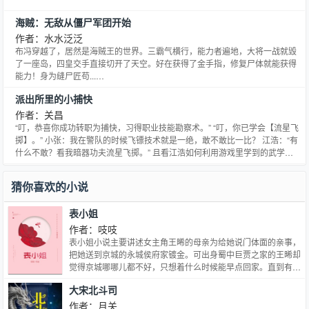
海贼：无敌从僵尸军团开始
作者：水水泛泛
布冯穿越了，居然是海贼王的世界。三霸气横行，能力者遍地，大将一战就毁
了一座岛，四皇交手直接切开了天空。好在获得了金手指，修复尸体就能获得
能力！身为缝尸匠苟...…
派出所里的小捕快
作者：关昌
“叮，恭喜你成功转职为捕快，习得职业技能勘察术。” “叮，你已学会【流星飞
掷】。” 小张：我在警队的时候飞镖技术就是一绝，敢不敢比一比？ 江浩：“有
什么不敢？看我暗器功夫流星飞掷。” 且看江浩如何利用游戏里学到的武学，
在现实中将犯罪分子绳之以法。
猜你喜欢的小说
表小姐
作者：吱吱
表小姐小说主要讲述女主角王晞的母亲为给她说门体面的亲事，
把她送到京城的永城侯府家镀金。可出身蜀中巨贾之家的王晞却
觉得京城哪哪儿都不好，只想着什么时候能早点回家。直到有一
天，她偶然间发现自己住的后院假山上可以用千里镜看见隔壁长
大宋北斗司
公主府……她顿时眼睛一亮——长公主之子陈珞可真英俊！永城
侯府的表姐们可真有趣！京城好好玩！
作者：月关