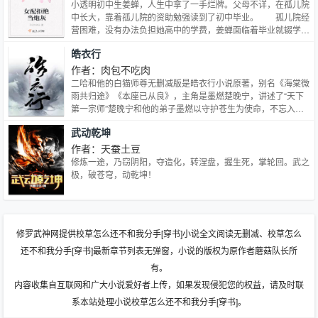
趣，灵异部分以温馨治愈为主，是一篇微灵异日常向校园甜文。
小透明初中生姜蝉，人生中拿了一手烂牌。父母不详，在孤儿院
中长大，靠着孤儿院的资助勉强读到了初中毕业。 孤儿院经
营困难，没有办法负担她高中的学费，姜蝉面临着毕业就辍学的
命运。正当姜蝉绝望的时候，一个光团从天而降地砸到了姜蝉的
皓衣行
脑袋上。只要姜蝉和它签订契约，到一个个小世界里完成任务，
姜蝉就能够学到相应的技能，以此来改变自身，从此姜蝉走上了
作者：肉包不吃肉
征服星辰大海的征途……
二哈和他的白猫师尊无删减版是皓衣行小说原著，别名《海棠微
雨共归途》《本座已从良》，主角是墨燃楚晚宁，讲述了“天下
第一宗师”楚晚宁和他的弟子墨燃以守护苍生为使命，不忘入世
扶道的初心，倾力消弭天裂，护佑众生的故事。
武动乾坤
作者：天蚕土豆
修炼一途，乃窃阴阳，夺造化，转涅盘，握生死，掌轮回。武之
极，破苍穹，动乾坤！
修罗武神网提供校草怎么还不和我分手[穿书]小说全文阅读无删减、校草怎么
还不和我分手[穿书]最新章节列表无弹窗，小说的版权为原作者蘑菇队长所
有。
内容收集自互联网和广大小说爱好者上传，如果发现侵犯您的权益，请及时联
系本站处理小说校草怎么还不和我分手[穿书]。