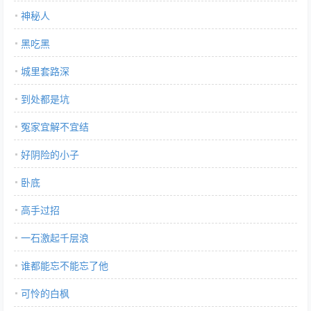
神秘人
黑吃黑
城里套路深
到处都是坑
冤家宜解不宜结
好阴险的小子
卧底
高手过招
一石激起千层浪
谁都能忘不能忘了他
可怜的白枫