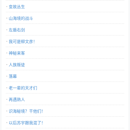
变故丛生
山海境的战斗
左盾右剑
我可是柳文彦！
神秘来客
人族叛徒
落幕
老一辈的天才们
再遇熟人
识海秘境？干他们！
以后苏宇跟我混了！