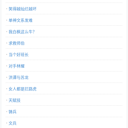
笑得越灿烂越坏
单神文系发难
我白枫这么牛？
求救师伯
当个好班长
对手林耀
洪谭与苏龙
女人都是拦路虎
天赋技
铸兵
文兵