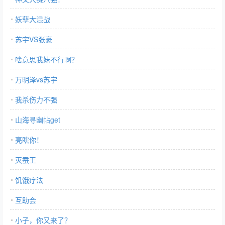
妖孽大混战
苏宇VS张豪
啥意思我妹不行啊？
万明泽vs苏宇
我杀伤力不强
山海寻幽帖get
亮瞎你！
灭蚕王
饥饿疗法
互助会
小子，你又来了？