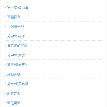
第一式·破山海
百强擂台
百强第一战
苏宇VS杨沙
黄启峰的挑衅
苏宇VS刘贺
苏宇VS刘贺2
连战连捷
苏宇VS黄启峰
府长之怒
退无可退