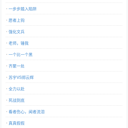
一步步踏入陷阱
愿者上钩
强化文兵
老师，锤我
一个比一个黑
齐聚一处
苏宇VS郑云辉
全力以赴
死战到底
看者伤心，闻者流泪
真真假假