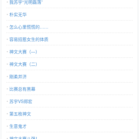
我苏宇“光明磊落”
朴实无华
怎么心里慌慌的……
容易招惹女生的体质
神文大赛（—）
神文大赛（二）
刚柔并济
比赛总有黑幕
苏宇VS郑宏
第五枚神文
生意鬼才
神文大赛八强！