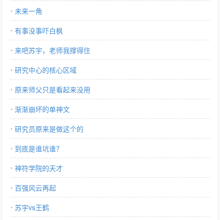
未来一角
有事没事吓白枫
来吧苏宇，老师我撑得住
研究中心的核心区域
原来师父只是看起来没用
渐渐崩坏的单神文
研究员原来是做这个的
到底是谁坑谁？
神符学院的天才
百强风云再起
苏宇vs王鹤