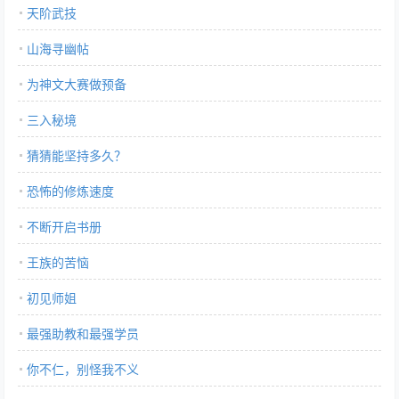
天阶武技
山海寻幽帖
为神文大赛做预备
三入秘境
猜猜能坚持多久？
恐怖的修炼速度
不断开启书册
王族的苦恼
初见师姐
最强助教和最强学员
你不仁，别怪我不义