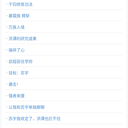
千钧修炼功法
暴猿族·臂斩
万族入境
洪谭的研究成果
操碎了心
启程前往学府
目标：苏宇
袭击！
强者来援
让我和苏宇单独聊聊
苏宇我收定了，洪谭也拦不住