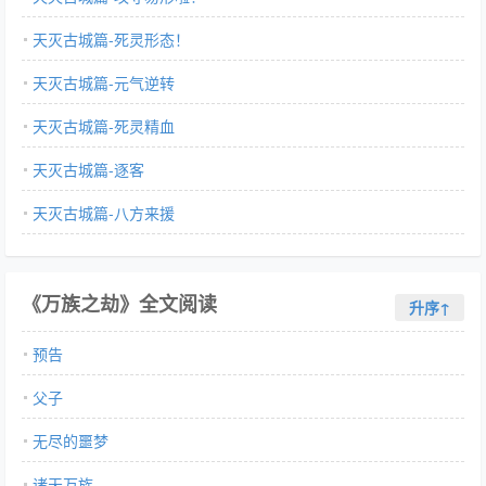
天灭古城篇-死灵形态！
天灭古城篇-元气逆转
天灭古城篇-死灵精血
天灭古城篇-逐客
天灭古城篇-八方来援
《万族之劫》全文阅读
升序↑
预告
父子
无尽的噩梦
诸天万族