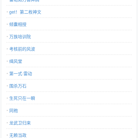
get！第二枚神文
倾囊相授
万族培训院
考核前的风波
缉风堂
第一式·雷动
围杀万石
生死只在一瞬
同袍
龙武卫归来
无赖当政