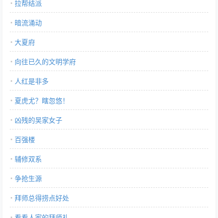
拉帮结派
暗流涌动
大夏府
向往已久的文明学府
人红是非多
夏虎尤？瞎忽悠！
凶残的吴家女子
百强楼
辅修双系
争抢生源
拜师总得捞点好处
看看人家的拜师礼