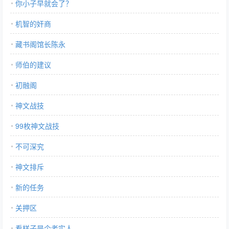
你小子早就会了？
机智的奸商
藏书阁馆长陈永
师伯的建议
初融阁
神文战技
99枚神文战技
不可深究
神文排斥
新的任务
关押区
看样子是个老实人