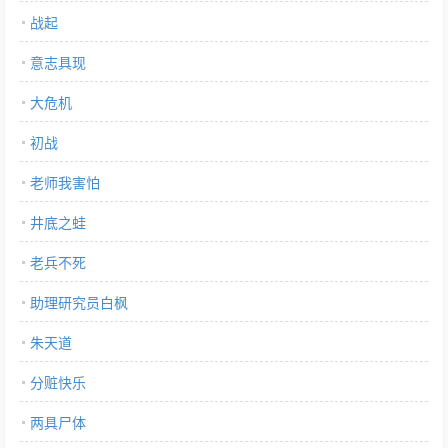
战起
意志具现
大危机
初战
老师我害怕
井底之蛙
老兵不死
助理研究员白枫
朱天道
分赃快乐
两具尸体