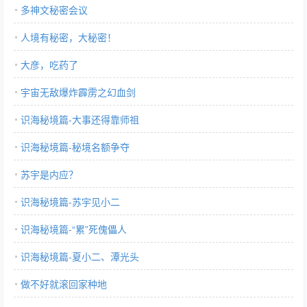
多神文秘密会议
人境有秘密，大秘密！
大彦，吃药了
宇宙无敌爆炸霹雳之幻血剑
识海秘境篇-大事还得靠师祖
识海秘境篇-秘境名额争夺
苏宇是内应？
识海秘境篇-苏宇见小二
识海秘境篇-“累”死傀儡人
识海秘境篇-夏小二、潭光头
做不好就滚回家种地