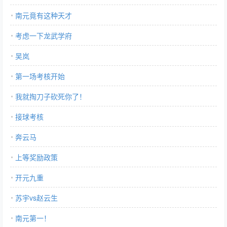
南元竟有这种天才
考虑一下龙武学府
吴岚
第一场考核开始
我就掏刀子砍死你了！
接球考核
奔云马
上等奖励政策
开元九重
苏宇vs赵云生
南元第一！