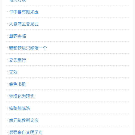
书中自有颜如玉
大夏府主夏龙武
噩梦再临
我和梦境只能活一个
夏氏商行
无效
金色书册
梦境化为现实
铁憨憨陈浩
南元执教柳文彦
最强来自文明学府