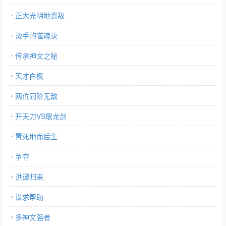
正大光明地资敌
烫手的噬魂诀
传承神文之秘
天才白枫
两位同阶无敌
开天刀VS屠龙剑
置死地而后生
争夺
洪谭归来
谋求帮助
多神文强者