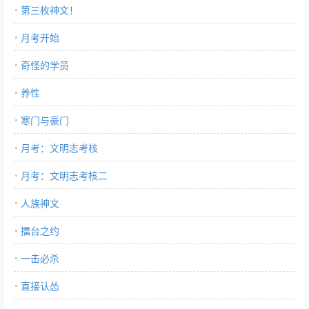
第三枚神文！
月考开始
奇怪的学员
养性
寒门与豪门
月考：文明志考核
月考：文明志考核二
人族神文
擂台之约
一击必杀
直接认怂