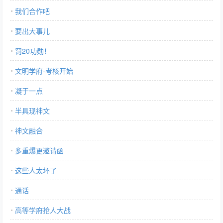
我们合作吧
要出大事儿
罚20功勋！
文明学府-考核开始
凝于一点
半具现神文
神文融合
多重爆更邀请函
这些人太坏了
通话
高等学府抢人大战