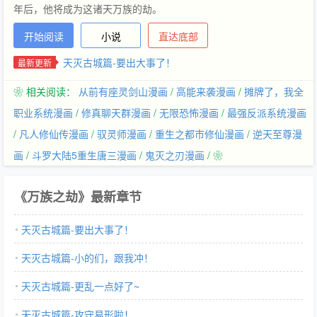
年后，他将成为这诸天万族的劫。
开始阅读
小说
直达底部
天灭古城篇-要出大事了！
最新更新
❀ 相关阅读：
从前有座灵剑山漫画
/
高能来袭漫画
/
摊牌了，我全
职业系统漫画
/
修真聊天群漫画
/
无限恐怖漫画
/
最强反派系统漫画
/
凡人修仙传漫画
/
驭灵师漫画
/
重生之都市修仙漫画
/
逆天至尊漫
画
/
斗罗大陆5重生唐三漫画
/
鬼灭之刃漫画
/ ❀
《万族之劫》最新章节
天灭古城篇-要出大事了！
天灭古城篇-小的们，跟我冲！
天灭古城篇-更乱一点好了~
天灭古城篇-攻守易形啦！