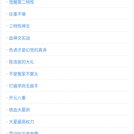
觉醒第二特性
往事不堪
三特性神文
血神文实战
色诱才是幻觉的真谛
陈浩家的大礼
不是冤家不聚头
打遍学府无敌手
开元八重
铁血大夏府
大夏最高权力
雷动如万兽奔腾