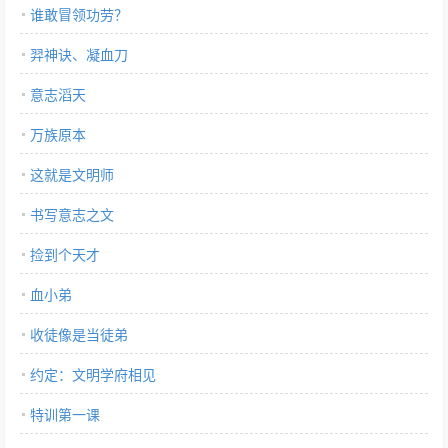
谁敢冒领功劳？
羿神诀、凝血刀
意志滔天
万族原本
这就是文明师
书写意志之文
捡到个天才
血小弟
收徒像是当徒弟
约定：文明学府相见
特训第一课