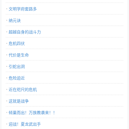
文明学府套路多
纳元诀
超越自身的战斗力
危机四伏
代价是生命
引蛇出洞
危险迫近
近在咫尺的危机
这就是战争
倾巢而出！万族教袭来！！
迎战！夏龙武出手