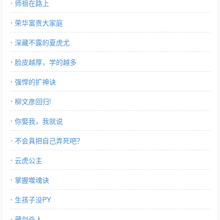
师祖在路上
荣华富贵大家庭
深藏不露的夏虎尤
脸皮越厚，学的越多
强悍的扩神诀
柳文彦回归!
你娶我，我就说
不会真把自己弄死吧？
云虎公主
掌握噬魂诀
生孩子没PY
藏剑杀人