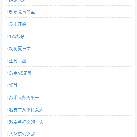
都是惹事的主
反击开始
1v5秒杀
初见夏玉文
生死一战
苏宇VS周昊
惨胜
战术大师周平升
我苏宇从不打女人
戏耍单神文的一天
人体窍穴之谜