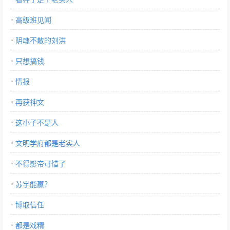
高级班见闻
阴魂不散的刘洪
只想搞钱
情报
再获神文
这小子不是人
文明学府都是老实人
不得影帝可惜了
苏宇能赢？
博取信任
都是戏精