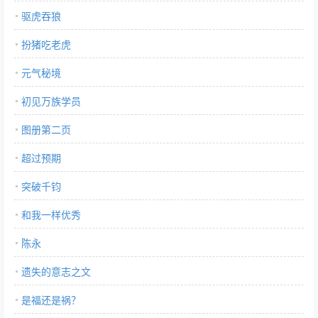
驱虎吞狼
扮猪吃老虎
元气秘境
初见万族学员
图册第二页
超过预期
突破千钧
和我一样优秀
陈永
遗失的意志之文
是福还是祸？