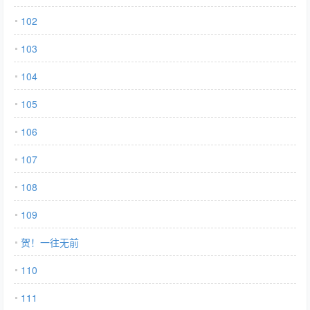
102
103
104
105
106
107
108
109
贺！一往无前
110
111