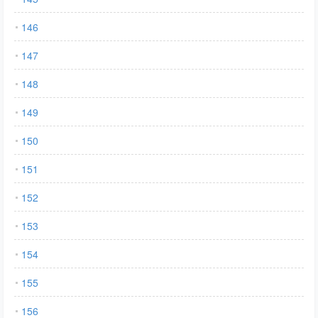
146
147
148
149
150
151
152
153
154
155
156