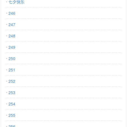
七夕快乐
246
247
248
249
250
251
252
253
254
255
256