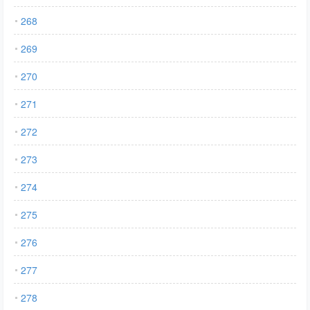
268
269
270
271
272
273
274
275
276
277
278