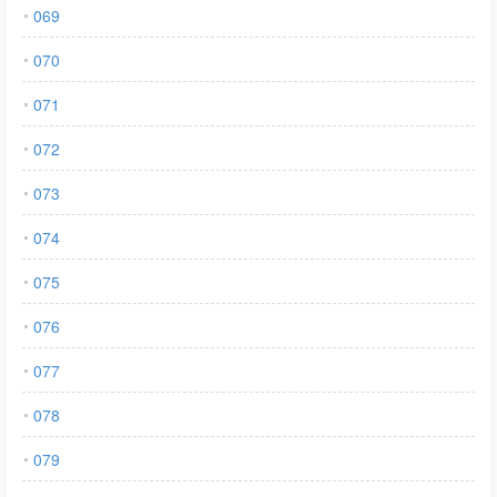
069
070
071
072
073
074
075
076
077
078
079