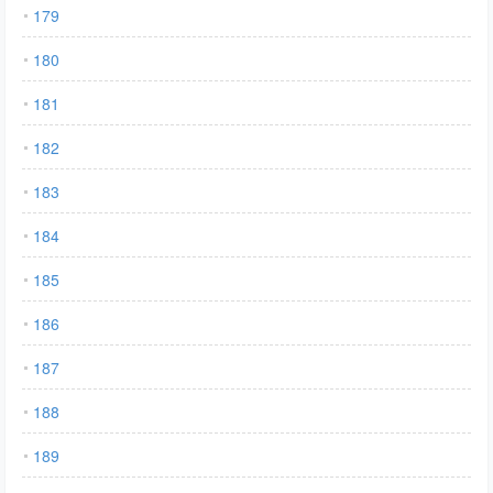
179
180
181
182
183
184
185
186
187
188
189