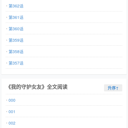
第362话
第361话
第360话
第359话
第358话
第357话
《我的守护女友》全文阅读
升序↑
000
001
002