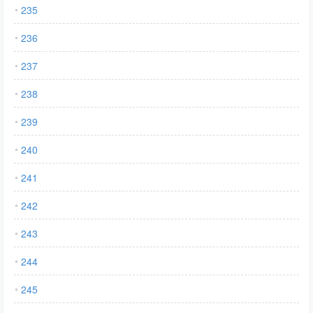
235
236
237
238
239
240
241
242
243
244
245