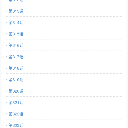
第313话
第314话
第315话
第316话
第317话
第318话
第319话
第320话
第321话
第322话
第323话