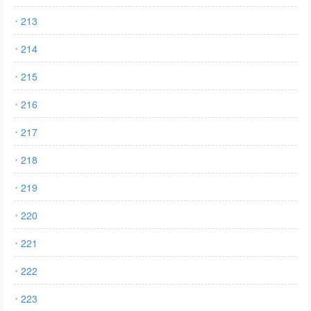
213
214
215
216
217
218
219
220
221
222
223