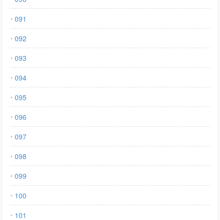
091
092
093
094
095
096
097
098
099
100
101