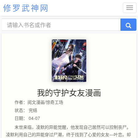
修罗武神网
我的守护女友漫画
作者：阅文漫画/惊奇工场
状态： 完结
日期： 04-07
末世来临，凌默的异能觉醒，他发现自己居然可以控制丧尸。
凌默利用自己的异能穿过尸潮，终于找到了心爱的女友—叶恋。却