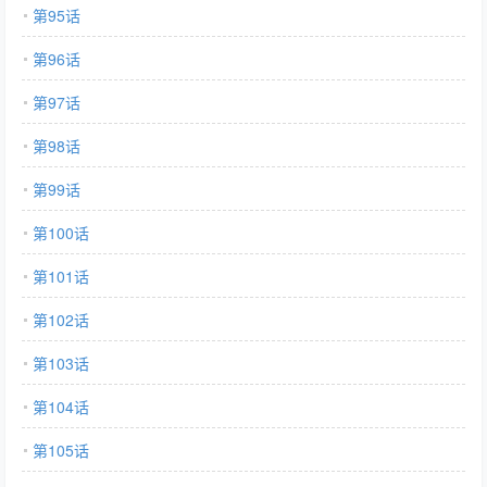
第95话
第96话
第97话
第98话
第99话
第100话
第101话
第102话
第103话
第104话
第105话