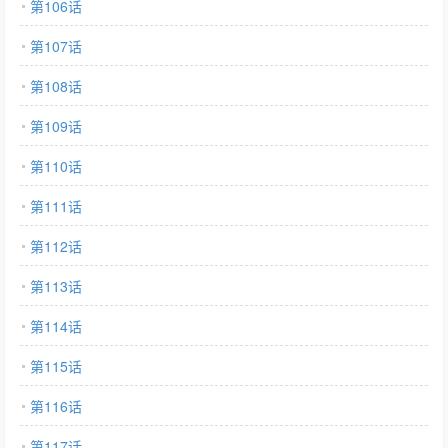
第106话
第107话
第108话
第109话
第110话
第111话
第112话
第113话
第114话
第115话
第116话
第117话