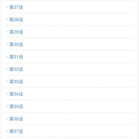
第27话
第28话
第29话
第30话
第31话
第32话
第33话
第34话
第35话
第36话
第37话