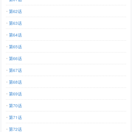
第62话
第63话
第64话
第65话
第66话
第67话
第68话
第69话
第70话
第71话
第72话