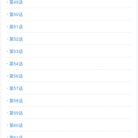
第49话
第50话
第51话
第52话
第53话
第54话
第56话
第57话
第58话
第59话
第60话
第61话