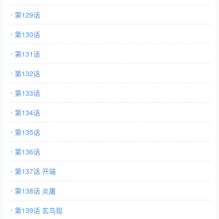
第129话
第130话
第131话
第132话
第133话
第134话
第135话
第136话
第137话 开端
第138话 炎屠
第139话 玄鸟现