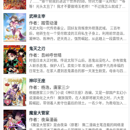
了……”“那个把我扔进这个世界的SB，你对力量一无所知！”“等
等！光头太丑了！我才不要做埼玉老师！”“不过我怎么就成了配
角呢？旁边那个家伙的主角光环真是耀...[展开]
武神主宰
作者：踏雪动漫
天武大陆一代传奇秦尘，因好友背叛意外陨落武域。 三百年
后，他转生在一个受尽欺凌的王府私生子身上，利用前世造诣，
凝神功、炼神丹，逆天而上，强势崛起，从此踏上一段震惊大陆
的惊世之旅。
鬼灭之刃
作者：吾峠呼世晴
时值日本大正时期。传说太阳下山后，恶鬼出没吃人。亦有猎鬼
人斩杀恶鬼、保护人们。卖炭少年·炭治郎，他那平凡而幸福的
日常生活，在家人遭到恶鬼袭击的那一天发生剧变。母亲与四个
弟妹惨遭杀害，而与他一起生还的妹妹：祢豆子亦异变成凶暴的
神印王座
鬼。在猎鬼人的指引下，立志成为猎鬼人的炭治郎与变成鬼却尚
存理智的的祢豆子二人踏上了旅程。通过艰苦的剑术修行与赌命
作者：杨浩，唐家三少
试炼，炭治郎成为了鬼猎人组织“鬼杀队”的一员。为了让妹妹祢
根据唐家三少热门小说《神印王座》改编，又是一部国产玄幻小
豆子变回人类，为了讨伐杀害家人的恶鬼，为了斩断悲伤的连
说漫画化之大作！ 魔族强势，在人类即将被灭绝之时，六大圣
锁，少年与鬼的战斗不曾停歇...[展开]
殿崛起，带领着人类守住最后的领土。一名少年，为救母加入骑
士圣殿，奇迹、诡计，不断在他身上上演。 在这人类六大圣殿
魔皇大管家
与魔族七十二柱魔神相互倾轧的世界，他能否登上象征着骑士最
高荣耀的神印王座？ “每一张神印王座都是一件真正的神器，上
作者：夜枭漫画
面有神留下的烙印。我的目标就是有一天能够成为一名神印骑
《魔皇大管家》是由夜枭（原著） 無二漫画主笔连载的网络漫
士！”
画。漫画讲述了魔皇卓一凡因得到上古魔帝传承，遭亲信背叛并