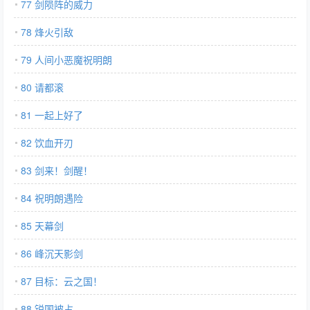
77 剑陨阵的威力
78 烽火引敌
79 人间小恶魔祝明朗
80 请都滚
81 一起上好了
82 饮血开刃
83 剑来！剑醒！
84 祝明朗遇险
85 天幕剑
86 峰沉天影剑
87 目标：云之国！
88 锐国被占