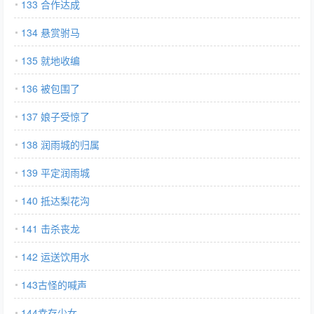
133 合作达成
134 悬赏驸马
135 就地收编
136 被包围了
137 娘子受惊了
138 润雨城的归属
139 平定润雨城
140 抵达梨花沟
141 击杀丧龙
142 运送饮用水
143古怪的喊声
144幸存少女