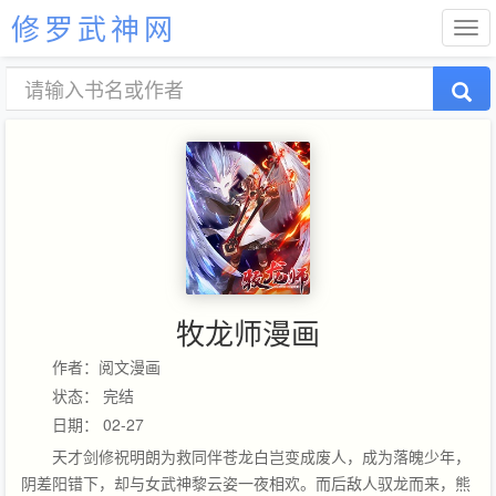
修罗武神网
牧龙师漫画
作者：阅文漫画
状态： 完结
日期： 02-27
天才剑修祝明朗为救同伴苍龙白岂变成废人，成为落魄少年，
阴差阳错下，却与女武神黎云姿一夜相欢。而后敌人驭龙而来，熊