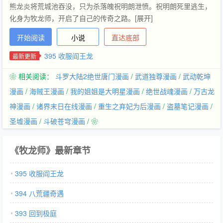
熊龙炎将荒城池吞没，只为杀落魄祝明朗泄愤。祝明朗死里逃生，
化身为牧龙师，开启了自己的传奇之路。[展开]
开始阅读
小说
直达底部
395 收服阎王龙
最新更新
❀ 相关阅读：
斗罗大陆2绝世唐门漫画
/
武道独尊漫画
/
武动乾坤
漫画
/
海贼王漫画
/
我的姐姐是大明星漫画
/
绝世战魂漫画
/
万古龙
神漫画
/
诸界末日在线漫画
/
重生之弃妃为后漫画
/
盗墓笔记漫画
/
圣墟漫画
/
斗破苍穹漫画
/ ❀
《牧龙师》最新章节
395 收服阎王龙
394 八荒疆奇遇
393 回到极庭