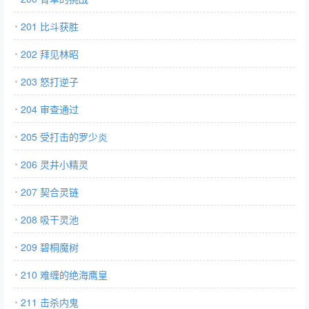
201 比斗获胜
202 拜见林昭
203 怒打逆子
204 审查通过
205 受打击的罗少炎
206 灵井小精灵
207 契合灵链
208 吸干灵池
209 碧桐魔树
210 难缠的绝海鹰皇
211 击杀内鬼