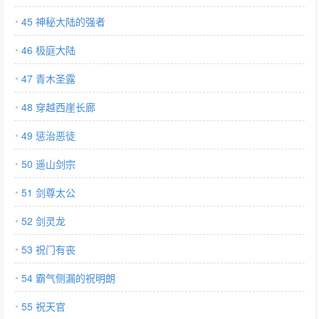
45 神秘大陆的强者
46 极庭大陆
47 青木圣露
48 穿越西崖长廊
49 惩治恶徒
50 遥山剑宗
51 剑尊太公
52 剑灵龙
53 祝门有丧
54 霸气侧漏的祝明朗
55 祝天官