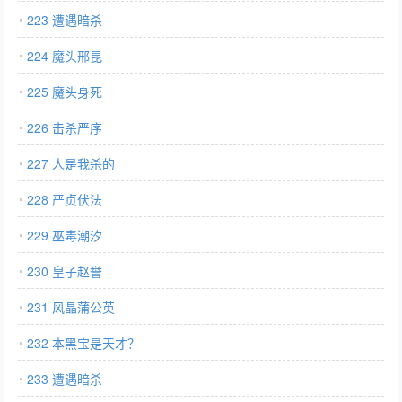
223 遭遇暗杀
224 魔头邢昆
225 魔头身死
226 击杀严序
227 人是我杀的
228 严贞伏法
229 巫毒潮汐
230 皇子赵誉
231 风晶蒲公英
232 本黑宝是天才？
233 遭遇暗杀