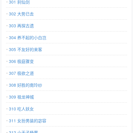
301 刹仙剑
302 大势已去
303 再探古遗
304 养不起的小白岂
305 不友好的来客
306 极庭骤变
307 极欲之道
308 好胜的南玲纱
309 祖龙神城
310 吃人妖女
311 女扮男装的宓容
312 小天子杨寄