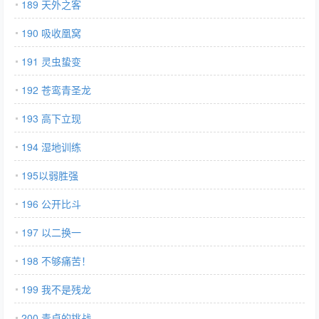
189 天外之客
190 吸收凰窝
191 灵虫蛰变
192 苍鸾青圣龙
193 高下立现
194 湿地训练
195以弱胜强
196 公开比斗
197 以二换一
198 不够痛苦！
199 我不是残龙
200 青卓的挑战