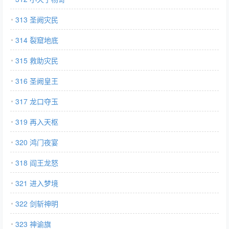
313 圣阙灾民
314 裂窟地底
315 救助灾民
316 圣阙皇王
317 龙口夺玉
319 再入天枢
320 鸿门夜宴
318 阎王龙怒
321 进入梦境
322 剑斩神明
323 神谕旗