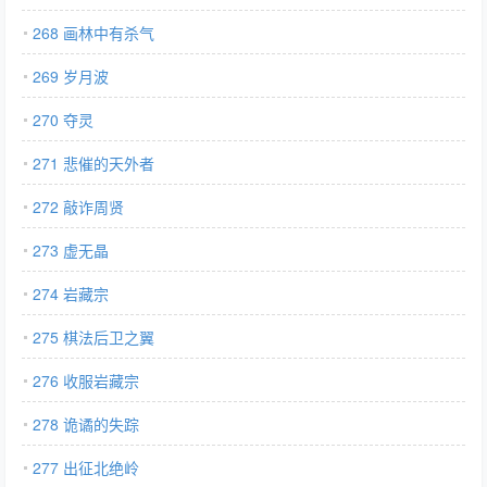
268 画林中有杀气
269 岁月波
270 夺灵
271 悲催的天外者
272 敲诈周贤
273 虚无晶
274 岩藏宗
275 棋法后卫之翼
276 收服岩藏宗
278 诡谲的失踪
277 出征北绝岭