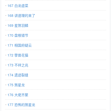
167 白龙虐菜
168 讲道理的来了
169 星煞羽鳞
170 盘根错节
171 相国府疑云
172 孽兽花猫
173 不祥之兆
174 遗迹裂缝
175 煞星龙
176 大佬齐聚
177 恐怖的煞星龙