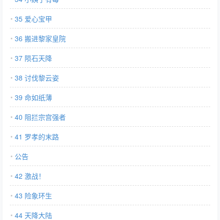
35 爱心宝甲
36 搬进黎家皇院
37 陨石天降
38 讨伐黎云姿
39 命如纸薄
40 阻拦宗宫强者
41 罗孝的末路
公告
42 激战！
43 险象环生
44 天降大陆