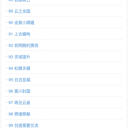
89 云之龙国
90 讹兽小嫦娥
91 上古螭吻
92 祝明朗的猜测
93 灵域提升
94 虹鳞天蟒
95 白岂显威
96 离川封国
97 再见云姿
98 燃魂祭献
99 剑道需要交流