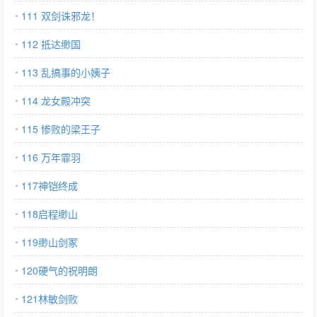
111 双剑诛邪龙！
112 抵达缈国
113 乱搞事的小姨子
114 龙女殿冲突
115 惨败的梁王子
116 万年霏羽
117神铠终成
118启程缈山
119缈山剑冢
120硬气的祝明朗
121林敏剑败