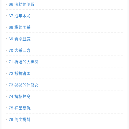
66 洗劫铸剑殿
67 成年木龙
68 棋师围杀
69 青卓显威
70 大杀四方
71 拆墙的大黑牙
72 抵抗锐国
73 憨憨的体修女
74 捅榕蜂窝
75 祠堂复仇
76 剑尖挑衅