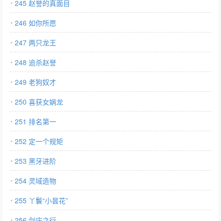
245 赵誉的真面目
246 如你所愿
247 两只龙王
248 追杀赵誉
249 老狗奴才
250 喜获女娲龙
251 排名第一
252 定一个规矩
253 黑牙进阶
254 灵域造物
255 丫鬟“小昙花”
256 剑庄之行