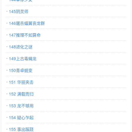
145阴灵师
146屠杀蝠翼丧龙群
147推理不如算命
148进化之谜
149上古毒蝇龙
150青卓蜕变
151 华丽夹击
152 满载而归
153 龙不够用
154 疑心乍起
155 事出蹊跷