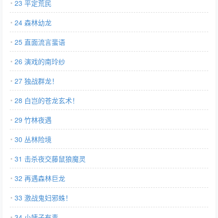
23 平定荒民
24 森林幼龙
25 直面流言蜚语
26 演戏的南玲纱
27 独战群龙！
28 白岂的苍龙玄术！
29 竹林夜遇
30 丛林险境
31 击杀夜交藤鼠狼魔灵
32 再遇森林巨龙
33 激战鬼妇邪蛛！
34 小姨子有毒