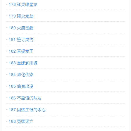
178 死灵雌星龙
179 陨火龙劫
180 火痕觉醒
181 签订灵约
182 喜提龙王
183 重建润雨城
184 退化传染
185 仙鬼出没
186 不靠谱的队友
187 因嫉生恨的杀心
188 冤家灭亡