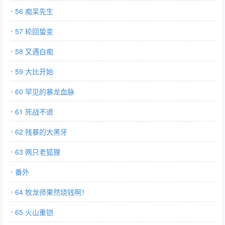
56 痴呆先生
57 轮回蛰变
58 又遇白痴
59 大比开始
60 罕见的暴龙血脉
61 死战不退
62 残暴的大黑牙
63 两只老狐狸
番外
64 牧龙师果然烧钱啊！
65 火山重铠