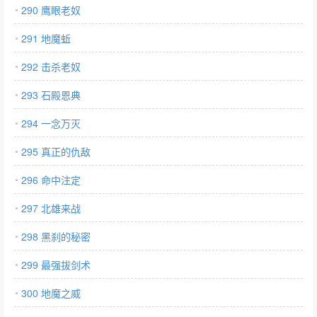
290 鹰眼老奴
291 地魔蚯
292 击杀老奴
293 石殿恩典
294 一念万灭
295 真正的仇敌
296 命中注定
297 北雄来战
298 黑刹的秘密
299 最强拔剑术
300 地魔之威