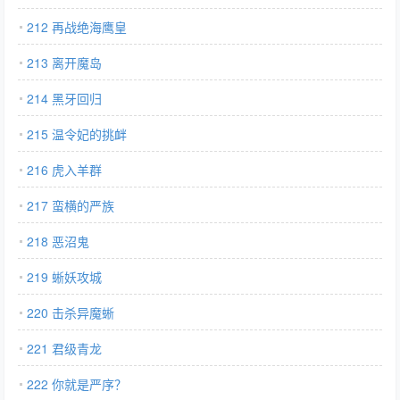
212 再战绝海鹰皇
213 离开魔岛
214 黑牙回归
215 温令妃的挑衅
216 虎入羊群
217 蛮横的严族
218 恶沼鬼
219 蜥妖攻城
220 击杀异魔蜥
221 君级青龙
222 你就是严序？