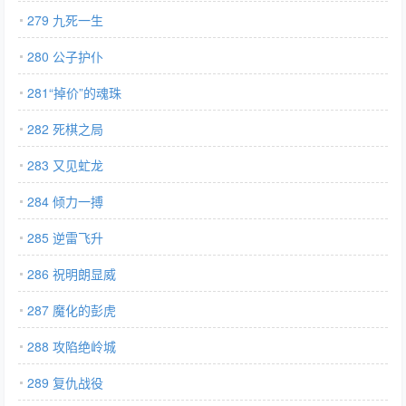
279 九死一生
280 公子护仆
281“掉价”的魂珠
282 死棋之局
283 又见虻龙
284 倾力一搏
285 逆雷飞升
286 祝明朗显威
287 魔化的彭虎
288 攻陷绝岭城
289 复仇战役