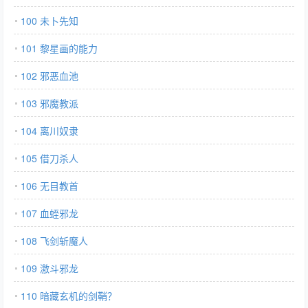
100 未卜先知
101 黎星画的能力
102 邪恶血池
103 邪魔教派
104 离川奴隶
105 借刀杀人
106 无目教首
107 血蛭邪龙
108 飞剑斩魔人
109 激斗邪龙
110 暗藏玄机的剑鞘？