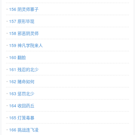
156 阴灵师寨子
157 原形毕现
158 邪恶阴灵师
159 神凡学院来人
160 翻脸
161 残忍的北少
162 赌命如何
163 惩罚北少
164 收回药丘
165 灯笼毒暴
166 挑战连飞凌