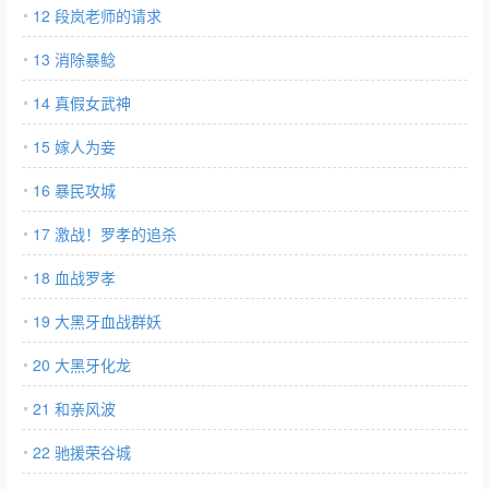
12 段岚老师的请求
13 消除暴鲶
14 真假女武神
15 嫁人为妾
16 暴民攻城
17 激战！罗孝的追杀
18 血战罗孝
19 大黑牙血战群妖
20 大黑牙化龙
21 和亲风波
22 驰援荣谷城