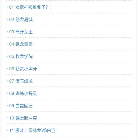
01 女武神被推倒了？！
02 怒龙屠城
03 离开芜土
04 祖龙黎家
05 牧龙学院
06 幼灵小黑牙
07 瀑布蛟龙
08 训练小鳄灵
09 白岂回归
10 课堂起冲突
11 激斗！绿林龙VS白岂