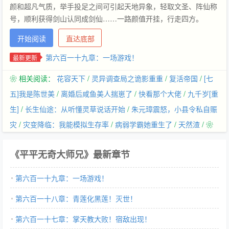
颜和超凡气质，举手投足之间可引起天地异象，轻取文圣、阵仙称
号，顺利获得剑山认同成剑仙……一路颜值开挂，行走四方。
开始阅读
直达底部
第六百一十九章：一场游戏！
最新更新
❀ 相关阅读：
花容天下
/
灵异调查局之诡影重重
/
复活帝国
/
[七
五]我是陈世美
/
离婚后咸鱼美人揣崽了
/
快看那个大佬
/
九千岁[重
生]
/
长生仙途：从听懂灵草说话开始
/
朱元璋震怒，小县令私自赈
灾
/
灾变降临：我能模拟生存率
/
病弱学霸她重生了
/
天然渣
/ ❀
《平平无奇大师兄》最新章节
第六百一十九章：一场游戏！
第六百一十八章：青莲化黑莲！灭世！
第六百一十七章：掌天教大败！宿敌出现！