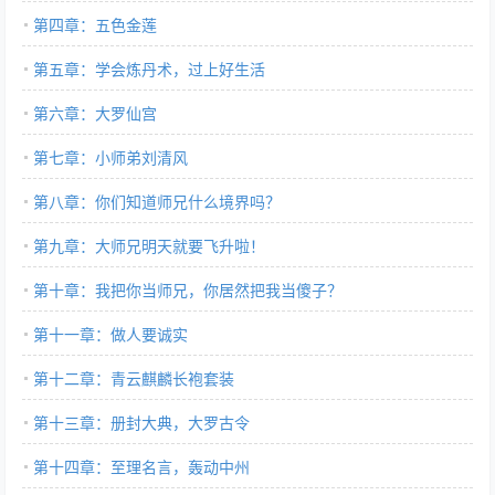
第四章：五色金莲
第五章：学会炼丹术，过上好生活
第六章：大罗仙宫
第七章：小师弟刘清风
第八章：你们知道师兄什么境界吗？
第九章：大师兄明天就要飞升啦！
第十章：我把你当师兄，你居然把我当傻子？
第十一章：做人要诚实
第十二章：青云麒麟长袍套装
第十三章：册封大典，大罗古令
第十四章：至理名言，轰动中州