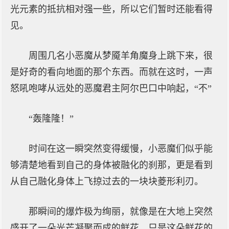
光元素的抵抗相对强一些，所以它们暂时还能看得
见。
周围几名小恶魔从梦魇羊角魔身上跳下来，很
是好奇的看向地面的那个东西。而就在这时，一声
怒吼咆哮从远处的恶魔君主阿尔巴口中响起，“不”
“轰隆隆！”
时间在这一瞬突然变得缓慢，小恶魔们似乎能
够清楚地看到自己的身体被融化的刹那，更是看到
从自己融化身体上飞掠过去的一块块菱形利刃。
那瞬间的爆炸极为绚丽，就像是在大地上突然
盛开了一朵光芒凝聚而成的鲜花，只是这朵鲜花的