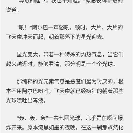
“尊敬的陛下，我也不知道。”原恩夜辉恭敬的
说道。
“吼！”阿尔巴一声怒吼，顿时，大片、大片的
飞天魔冲天而起，朝着那落下的星光迎去。
星光变大，带着一种特殊的灼热气息，当它们
越来越近时，能够看清，那分明是一个个光球。
那纯粹的光元素气息是恶魔们最为讨厌的，根
本不用阿尔巴吩咐，飞天魔就已经疯狂的朝着那些
光球喷吐出毒液。
“轰、轰、轰”一共七团光球，几乎是在瞬间爆
炸开来。原本漆黑如墨的夜晚，在这一刹那骤然化