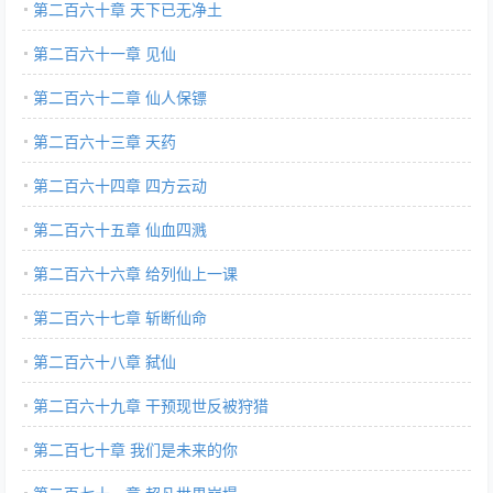
第二百六十章 天下已无净土
第二百六十一章 见仙
第二百六十二章 仙人保镖
第二百六十三章 天药
第二百六十四章 四方云动
第二百六十五章 仙血四溅
第二百六十六章 给列仙上一课
第二百六十七章 斩断仙命
第二百六十八章 弑仙
第二百六十九章 干预现世反被狩猎
第二百七十章 我们是未来的你