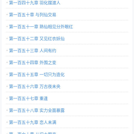
第一百四十九章 羽化摆渡人
第一百五十章 与列仙交易
第一百五十一章 熟仙相见分外眼红
第一百五十二章 又见红衣妖仙
第一百五十三章 人间有约
第一百五十四章 外围之变
第一百五十五章 一切只为造化
第一百五十六章 万古夜未央
第一百五十七章 重逢
第一百五十八章 实力全面暴露
第一百五十九章 恋人未满