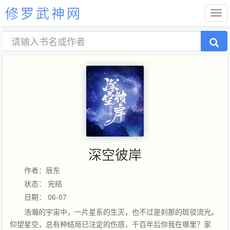
修罗武神网
深空彼岸
作者：辰东
状态： 完结
日期： 06-07
浩瀚的宇宙中，一片星系的生灭，也不过是刹那的斑驳流光。
仰望星空，总有种结局已注定的伤感，千百年后你我在哪里？家