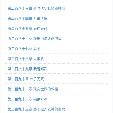
第二百八十三章 新时代新妖怪新神仙
第二百八十四章 万事俱备
第二百八十五章 天血天命
第二百八十六章 跃出河流改命的鱼
第二百八十七章 魔胎
第二百八十八章 大丰收
第二百八十九章 我是郑武
第二百九十章 公子无双
第二百九十一章 现实世界的教祖
第二百九十二章 隔绝万物
第二百九十三章 终于进入老钟的书房