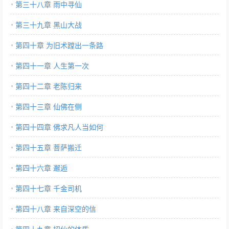
第三十八章 雨中寻仙
第三十九章 黑山大战
第四十章 为旧术蹚出一条路
第四十一章 人生第一次
第四十二章 老陈归来
第四十三章 仙佛在侧
第四十四章 佛求凡人当如何
第四十五章 菩萨搬迁
第四十六章 邂逅
第四十七章 千金司机
第四十八章 来自深空的信