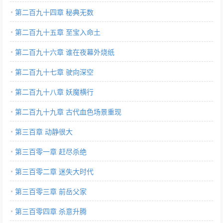
第二百九十四章 秘典无数
第二百九十五章 至宝入命土
第二百九十六章 谁在夜幕外烧纸
第二百九十七章 驶向深空
第二百九十八章 妖魔横行
第二百九十九章 古代血色场景重现
第三百章 动静很大
第三百零一章 赶尽杀绝
第三百零二章 迷失大时代
第三百零三章 前岳父家
第三百零四章 杀意升腾