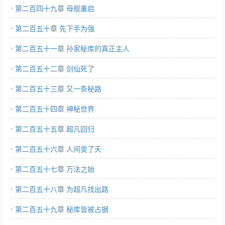
第二百四十九章 母舰重启
第二百五十章 先下手为强
第二百五十一章 孙家秘库的真正主人
第二百五十二章 剑仙死了
第二百五十三章 又一条秘路
第二百五十四章 神秘世界
第二百五十五章 超凡回归
第二百五十六章 人间变了天
第二百五十七章 万法之始
第二百五十八章 为超凡找出路
第二百五十九章 秘库皆被占据