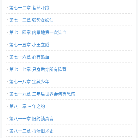
第七十二章 菩萨吓跑
第七十三章 强势女妖仙
第七十四章 内景地第一次染血
第七十五章 小王立威
第七十六章 心有热血
第七十七章 只身凿穿所有阵营
第七十八章 宝藏少年
第七十九章 三年后世界会何等恐怖
第八十章 三年之约
第八十一章 旧约锁真言
第八十二章 捋清旧术史