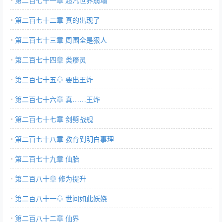
第二百七十一章 超凡世界崩塌
第二百七十二章 真的出现了
第二百七十三章 周围全是狠人
第二百七十四章 类瘆灵
第二百七十五章 要出王炸
第二百七十六章 真……王炸
第二百七十七章 剑劈战舰
第二百七十八章 教育到明白事理
第二百七十九章 仙胎
第二百八十章 修为提升
第二百八十一章 世间如此妖娆
第二百八十二章 仙界