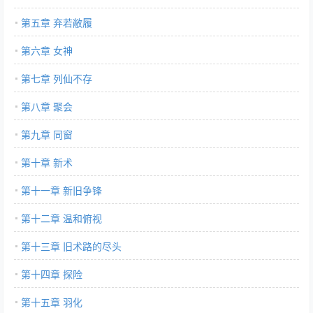
第五章 弃若敝履
第六章 女神
第七章 列仙不存
第八章 聚会
第九章 同窗
第十章 新术
第十一章 新旧争锋
第十二章 温和俯视
第十三章 旧术路的尽头
第十四章 探险
第十五章 羽化