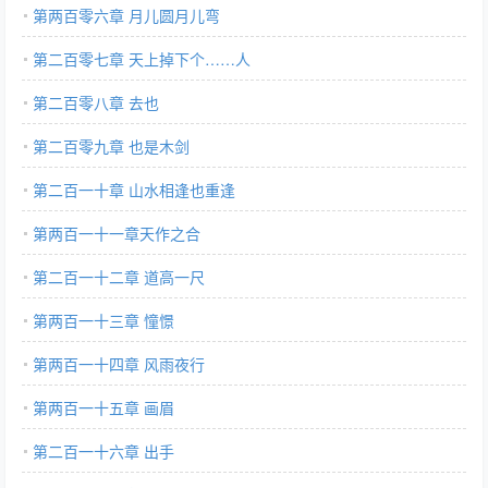
第两百零六章 月儿圆月儿弯
第二百零七章 天上掉下个……人
第二百零八章 去也
第二百零九章 也是木剑
第二百一十章 山水相逢也重逢
第两百一十一章天作之合
第二百一十二章 道高一尺
第两百一十三章 憧憬
第两百一十四章 风雨夜行
第两百一十五章 画眉
第二百一十六章 出手