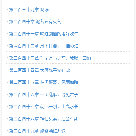
第二百三十九章 观瀑
第二百四十章 泥菩萨有火气
第二百四十一章 喝过剑仙的酒好吹牛
第两百四十二章 月下打瀑，一挂彩虹
第二百四十三章 千军万马之前，我喝一口酒
第二百四十四章 大骊陈平安在此
第二百四十五章 林间簌簌，风雨如晦
第二百四十六章 一团乱麻，既见君子
第二百四十七章 就此一别，山高水长
第二百四十八章 神仙买卖，后会有期
第二百四十九章 姹紫嫣红开遍