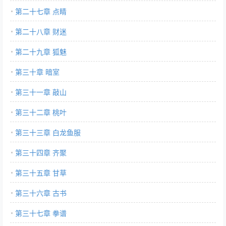
第二十七章 点睛
第二十八章 财迷
第二十九章 狐魅
第三十章 暗室
第三十一章 敲山
第三十二章 桃叶
第三十三章 白龙鱼服
第三十四章 齐聚
第三十五章 甘草
第三十六章 古书
第三十七章 拳谱