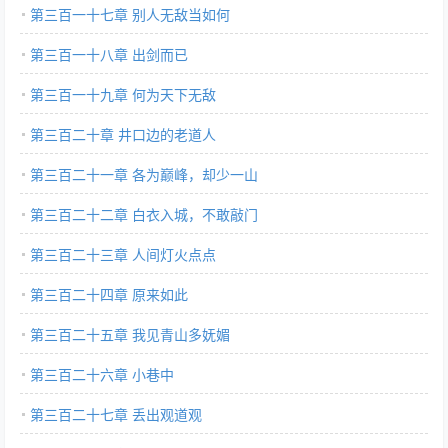
第三百一十七章 别人无敌当如何
第三百一十八章 出剑而已
第三百一十九章 何为天下无敌
第三百二十章 井口边的老道人
第三百二十一章 各为巅峰，却少一山
第三百二十二章 白衣入城，不敢敲门
第三百二十三章 人间灯火点点
第三百二十四章 原来如此
第三百二十五章 我见青山多妩媚
第三百二十六章 小巷中
第三百二十七章 丢出观道观