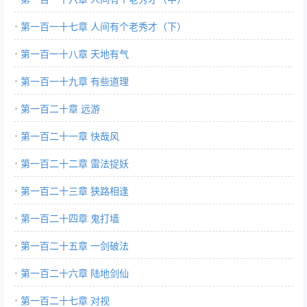
第一百一十七章 人间有个老秀才（下）
第一百一十八章 天地有气
第一百一十九章 有些道理
第一百二十章 远游
第一百二十一章 快哉风
第一百二十二章 雷法捉妖
第一百二十三章 狭路相逢
第一百二十四章 鬼打墙
第一百二十五章 一剑破法
第一百二十六章 陆地剑仙
第一百二十七章 对视