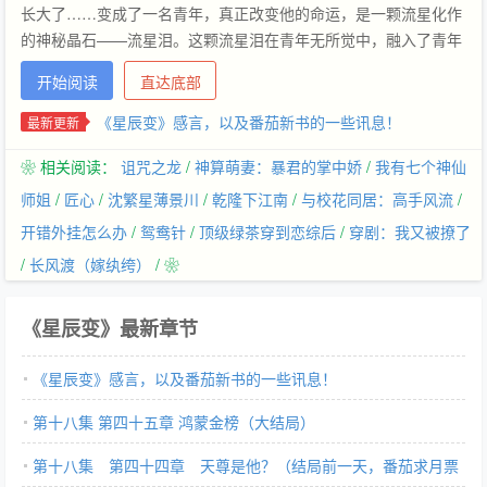
长大了……变成了一名青年，真正改变他的命运，是一颗流星化作
的神秘晶石——流星泪。这颗流星泪在青年无所觉中，融入了青年
的体内，青年他也仿佛破茧化蝶一般蜕变……而随之而来的，一切
开始阅读
直达底部
都发生了变化。而他的父亲也终于知道了他从来没有真正倾注心力
的儿子的惊人实力……
《星辰变》感言，以及番茄新书的一些讯息！
最新更新
❀ 相关阅读：
诅咒之龙
/
神算萌妻：暴君的掌中娇
/
我有七个神仙
师姐
/
匠心
/
沈繁星薄景川
/
乾隆下江南
/
与校花同居：高手风流
/
开错外挂怎么办
/
鸳鸯针
/
顶级绿茶穿到恋综后
/
穿剧：我又被撩了
/
长风渡（嫁纨绔）
/ ❀
《星辰变》最新章节
《星辰变》感言，以及番茄新书的一些讯息！
第十八集 第四十五章 鸿蒙金榜（大结局）
第十八集 第四十四章 天尊是他？（结局前一天，番茄求月票