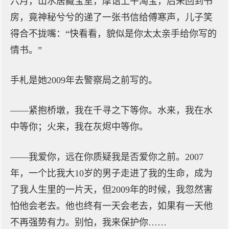
六月，山水居藏宝室，摩诘上午淘宝，后来回到书
房，竟神秘兮兮的递了一张书信给傅寒声，儿子笑
得合不拢嘴：“快看看，貌似是你太太亲手给你写的
情书。”
手札是她2009年去警察局之前写的。
——紧抱桥墩，我在千寻之下等你。水来，我在水
中等你；火来，我在灰烬中等你。
——我爱你，远在你质疑我是否爱你之前。2007
年，一个比我大10岁的男子走进了我的生命，成为
了我人生里的一片天，但2009年的时候，我忽然害
怕他会老去。他也终有一天会老去，如果有一天他
不再强势有力。别怕，我来保护你……