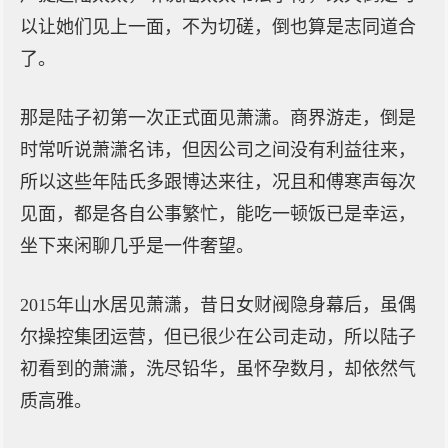
以让她们见上一面，不为切磋，倒也算是志同道合
了。
那是陆子初第一次正式面见萧潇。商界游走，倒是
时常听说萧潇名讳，但因公司之间没有利益往来，
所以这些年陆氏多跟博达来往，况且和傅寒声每次
见面，都是各自公事繁忙，能吃一顿饭已是幸运，
坐下来闲聊几乎是一件奢望。
2015年山水居见萧潇，昔日女财阀隐身幕后，虽偶
尔操控集团运营，但已很少在公司走动，所以陆子
初看到的萧潇，洗尽铅华，虽怀孕数月，却依然气
质高雅。