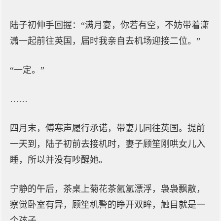
陆子初伸手回握：“满月宴，你若有空，不妨带着潇
潇一起前往英国，届时我亲自去机场迎接二位。”
“一定。”
……
四月末，傅寒声履行承诺，带妻儿同往英国。提前
一天到，陆子初前去接机时，妻子顾笙刚哄女儿入
睡，所以并没有吵醒她。
宁静的午后，茶桌上菊花茶氤氲漂浮，袅袅飘散，
察觉卧室有异，顾笙机警的睁开双眸，触目就是一
个孩子。