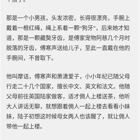
那是一个小男孩，头发浓密，长得很漂亮，手腕上
戴着一根红绳，绳上系着一颗“狗牙”，后来她才知
道，那是一颗藏獒牙齿，是傅家宠物阿慈几个月时
脱落的牙齿，傅寒声送给儿子，至此一直戴在他的
手腕间，不曾取下。
他叫摩诘，傅寒声和萧潇爱子，小小年纪已随父母
行走二十几个国家，擅长中文、英文和法文。他随
父母前往英国陆家做客，适才佣人上楼送茶，他听
大人讲话无聊，就想跟着佣人一起上楼去看看小妹
妹，陆子初想这时候母女两人也该醒了，就让佣人
带他一起上楼。