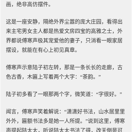
画，绝非高仿摆件。
这是一座安静，隔绝外界尘嚣的庞大庄园，看得出
来主宅男女主人都是热爱文房四宝的高雅之士，外
界都说傅寒声极其宠爱他的妻子，只消看一眼家居
摆设，就能在有心上初见真章。
傅寒声示意陆子初左转，那是一条长长的走廊，古
色古香，木匾上写着两个大字：“茶韵。”
陆子初多看了一眼那两个字，微笑道：“字很好。”
闻言，傅寒声笑着解说：“潇潇好书法，山水居里里
外外，匾额书法多是她一人所提。”说到这里，傅寒
声提起陆太太，听说陆太太书法了得，改天倒是可