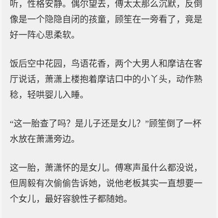
听，性格安静。偶尔望去，傅太太那么沉默，反倒
像是一个隐隐自闭的孩童，顾笙在一旁看了，竟是
好一阵心思柔软。
饭后空中花园，鸟语花香，两个大男人和摩诘在客
厅说话，萧潇上楼抱着摩诘口中的小丫头，动作熟
稔，轻哄婴儿入睡。
“这一胎查了吗？是儿子还是女儿？”顾笙倒了一杯
水放在萧潇旁边。
这一胎，萧潇怀的是女儿。傅寒声虽什么都没说，
但周毅有次偷偷告诉她，说他老板其实一直想要一
个女儿，最好容貌性子都随她。