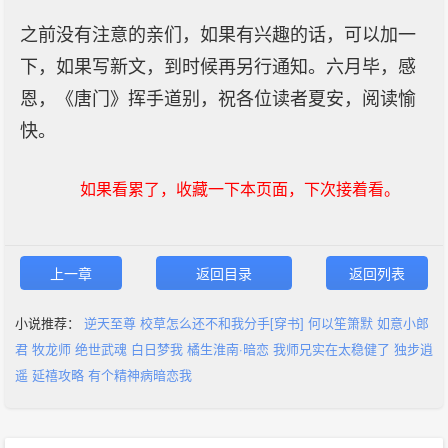
之前没有注意的亲们，如果有兴趣的话，可以加一
下，如果写新文，到时候再另行通知。六月毕，感
恩，《唐门》挥手道别，祝各位读者夏安，阅读愉
快。
如果看累了，收藏一下本页面，下次接着看。
上一章
返回目录
返回列表
小说推荐：
逆天至尊
校草怎么还不和我分手[穿书]
何以笙箫默
如意小郎
君
牧龙师
绝世武魂
白日梦我
橘生淮南·暗恋
我师兄实在太稳健了
独步逍
遥
延禧攻略
有个精神病暗恋我