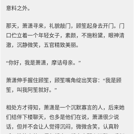
意料之外。
那天，萧潇寻来，礼貌敲门，顾笙起身去开门。门
口伫立着一个年轻女子，素颜，不施粉黛，眼神清
澈，沉静微笑，五官精致美丽。
“你好，我是萧潇，摩诘母亲。”
萧潇伸手握住顾笙，顾笙嘴角绽出笑容：“我是顾
笙，叫我阿笙就好。”
相处方才得知，萧潇是一个沉默寡言的人，后来她
们结伴下楼聊天，也多是他们在说，萧潇很少说
话，但并不会让人觉得沉闷，微微含笑，认真聆