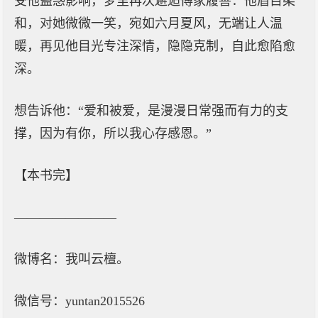
受他蛊惑影响，梦里再次邂逅傅家履善：他眉目柔
和，对她微微一笑，宛如六月夏风，无端让人温
暖，再见他目光专注深情，隐隐克制，自此愈陷愈
深。
想告诉他：“爱和被爱，是漫漫日常强而有力的支
撑，因为有你，所以我心存感恩。”
【本书完】
————————
微博名：我叫云檀。
微信号：yuntan2015526