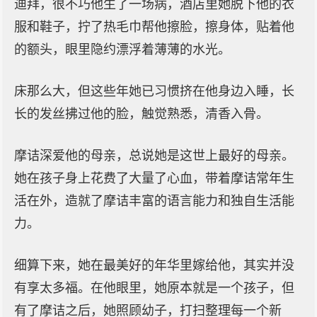
迪拜，很不巧他生了一场病，酒店里她脱下他的衣
服和鞋子，拧了热毛巾帮他擦脸，擦身体，贴着他
的额头，眼里隐约漂浮着薄薄的水光。
床那么大，但这些年她已习惯挤在他身边入睡，长
长的发丝拂过他的脸，触觉熟悉，清香入骨。
摩诘深爱他的母亲，总说她是这世上最好的母亲。
她在孩子身上花费了大量了心血，带着摩诘常年生
活在外，造就了摩诘丰富的语言能力和独自生活能
力。
细算下来，她在最美好的年华里嫁给他，其实并没
有享太多福。在他眼里，她原本就是一个孩子，但
有了摩诘之后，她照顾幼子，打扫整理每一个新