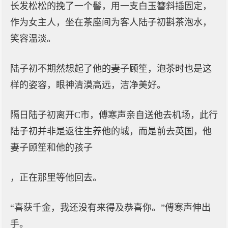
长发松松的挽了一个髻，用一支白玉簪斜插固定，
作为女主人，坐在茶座间为客人陆子初斟茶泡水，
笑容温淡。
陆子初不期然想起了他的妻子顾笙，泡茶时也是这
样的姿容，眼神清漠高远，洁净美好。
隔日陆子初离开C市，傅寒声亲自送他去机场，此行
陆子初并非是返往生养他的城，而是前去英国，他
妻子顾笙和他的孩子
，正在那里等他回去。
“喜获千金，我还没有来得及恭喜你。”傅寒声伸出
手。