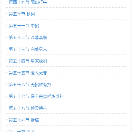
第四十九节 隔山打牛
第五十节 秋词
第五十一节 中招
第五十二节 温馨套餐
第五十三节 完美男人
第五十四节 皇家橡树
第五十五节 爱人无罪
第五十六节 无招胜有招
第五十七节 骨干是怎样炼成的
第五十八节 偷梁换柱
第五十九节 拆庙
第六十节 鸽子