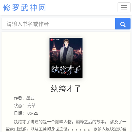
修罗武神网
纨绔才子
作者：墨武
状态： 完结
日期： 05-22
纨绔才子讲述的是一个巅峰人物，巅峰之后的故事。 涉及了一
些豪门恩怨，以及主角的身世之谜。。。。。。 很多人反映挺好看