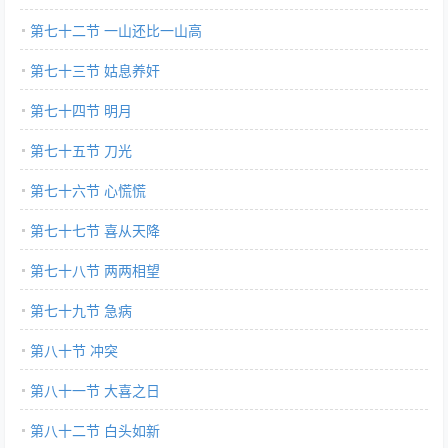
第七十二节 一山还比一山高
第七十三节 姑息养奸
第七十四节 明月
第七十五节 刀光
第七十六节 心慌慌
第七十七节 喜从天降
第七十八节 两两相望
第七十九节 急病
第八十节 冲突
第八十一节 大喜之日
第八十二节 白头如新