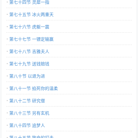
第七十四节 灵犀一指
第七十五节 冰火两重天
第七十六节 虎躯一震
第七十七节 一镖定输赢
第七十八节 吉雅夫人
第七十九节 送钱赔钱
第八十节 以退为进
第八十一节 掐死你的温柔
第八十二节 研究僧
第八十三节 另有玄机
第八十四节 追梦人
第八十五节 致命的打击