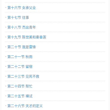
第十六节 女承父业
第十七节 往事
第十八节 杰出青年
第十九节 陈世美和秦香莲
第二十节 我是雷锋
第二十一节 秋雨
第二十二节 留宿
第二十三节 见死不救
第二十四节 帮忙
第二十五节 裸试
第二十六节 天才的定义