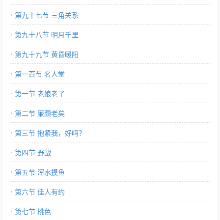
第九十七节 三角关系
第九十八节 明月千里
第九十九节 黄昏暖阳
第一百节 名人堂
第一节 老娘老了
第二节 廉颇老矣
第三节 抱紧我，好吗？
第四节 野战
第五节 浑水摸鱼
第六节 佳人有约
第七节 桃色