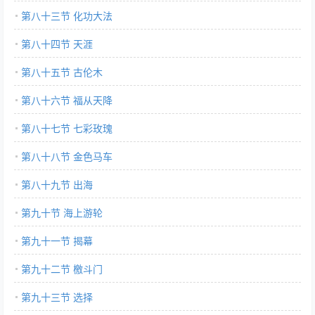
第八十三节 化功大法
第八十四节 天涯
第八十五节 古伦木
第八十六节 福从天降
第八十七节 七彩玫瑰
第八十八节 金色马车
第八十九节 出海
第九十节 海上游轮
第九十一节 揭幕
第九十二节 檄斗门
第九十三节 选择