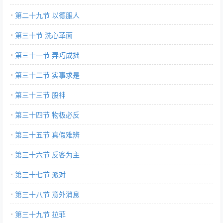
第二十九节 以德服人
第三十节 洗心革面
第三十一节 弄巧成拙
第三十二节 实事求是
第三十三节 股神
第三十四节 物极必反
第三十五节 真假难辨
第三十六节 反客为主
第三十七节 派对
第三十八节 意外消息
第三十九节 拉菲