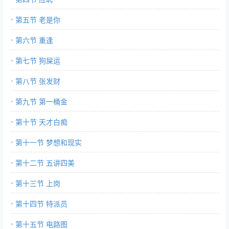
第五节 老是你
第六节 重逢
第七节 狗屎运
第八节 张发财
第九节 第一桶金
第十节 天才白痴
第十一节 梦想和现实
第十二节 五讲四美
第十三节 上岗
第十四节 特派员
第十五节 电路图