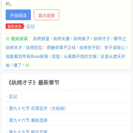
的。
开始阅读
直达底部
后记
最新更新
❀ 相关阅读：
纨绔邪皇
/
纨绔夫妻
/
纨绔疯子
/
纨绔才子
/
都市之
纨绔天才
/
纨绔狂后：邪魅帝尊不正经
/
纨绔世子妃：世子请收心
/
我能看到所有Boss掉落
/
双程
/
从离婚开始的文娱
/
证道从遮天开
始
/
爆了
/ ❀
《纨绔才子》最新章节
后记
第九十七节 花落花开（大结局）
第九十六节 重新选择
第九十五节 报应不爽