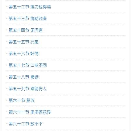
第五十二节 挨刀也得漂
第五十三节 协助调查
第五十四节 无间道
第五十五节 兄弟
第五十六节 奸情
第五十七节 口味不同
第五十八节 赌徒
第五十九节 暗箭伤人
第六十节 复苏
第六十一节 肃肃莲花界
第六十二节 放不下